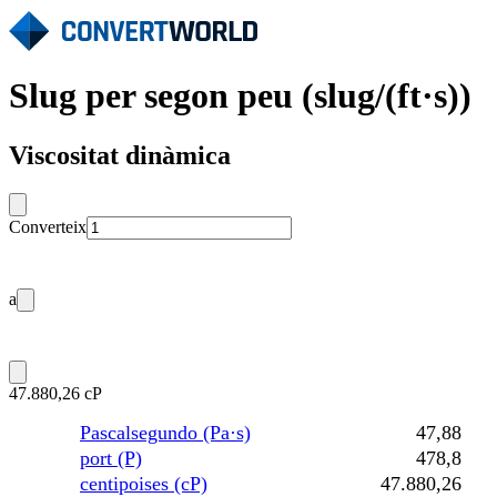
Slug per segon peu (slug/(ft·s))
Viscositat dinàmica
Converteix
a
47.880,26 cP
Pascalsegundo (Pa·s)
47,88
port (P)
478,8
centipoises (cP)
47.880,26