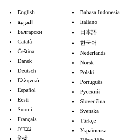
English
Bahasa Indonesia
Italiano
العربية
Български
日本語
Català
한국어
Čeština
Nederlands
Dansk
Norsk
Deutsch
Polski
Ελληνικά
Português
Español
Русский
Eesti
Slovenčina
Suomi
Svenska
Français
Türkçe
עברית
Украïнська
हिन्दी