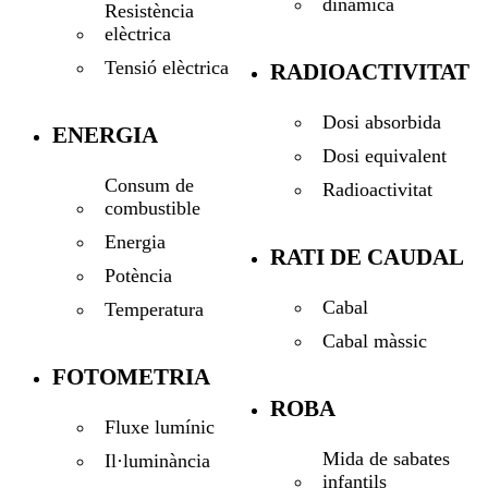
dinàmica
Resistència
elèctrica
Tensió elèctrica
RADIOACTIVITAT
Dosi absorbida
ENERGIA
Dosi equivalent
Consum de
Radioactivitat
combustible
Energia
RATI DE CAUDAL
Potència
Cabal
Temperatura
Cabal màssic
FOTOMETRIA
ROBA
Fluxe lumínic
Mida de sabates
Il·luminància
infantils