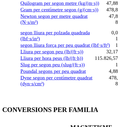
Quilogram per segon metre (kg/(m·s))
47,88
Gram per centímetre segon (g/(cm·s))
478,8
Newton segon per metre quadrat
47,8
(N·s/m²)
8
segon lliura per polzada quadrada
0,0
(lbf·s/in²)
1
segon lliura força per peu quadrat (lbf·s/ft²)
1
Lliura per segon peu (lb/(ft·s))
32,17
Lliura per hora peus (lb/(ft·h))
115.826,57
Slug per segon peu (slug/(ft·s))
1
Poundal segons per peu quadrat
4,88
Dyne segon per centímetre quadrat
478,
(dyn·s/cm²)
8
CONVERSIONS PER FAMILIA