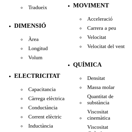
MOVIMENT
Tradueix
Acceleració
DIMENSIÓ
Carrera a peu
Velocitat
Àrea
Velocitat del vent
Longitud
Volum
QUÍMICA
ELECTRICITAT
Densitat
Massa molar
Capacitancia
Quantitat de
Càrrega elèctrica
substància
Conductància
Viscositat
Corrent elèctric
cinemàtica
Inductància
Viscositat