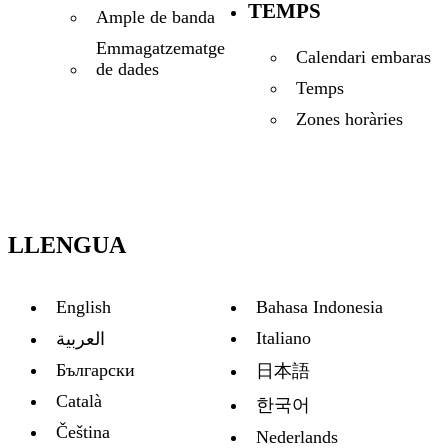
TEMPS
Ample de banda
Emmagatzematge
Calendari embaras
de dades
Temps
Zones horàries
LLENGUA
English
Bahasa Indonesia
Italiano
العربية
Български
日本語
Català
한국어
Čeština
Nederlands