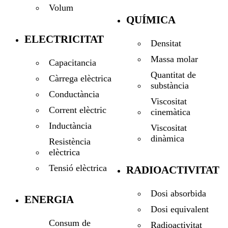
Volum
QUÍMICA
ELECTRICITAT
Densitat
Massa molar
Capacitancia
Quantitat de
Càrrega elèctrica
substància
Conductància
Viscositat
Corrent elèctric
cinemàtica
Inductància
Viscositat
dinàmica
Resistència
elèctrica
Tensió elèctrica
RADIOACTIVITAT
Dosi absorbida
ENERGIA
Dosi equivalent
Consum de
Radioactivitat