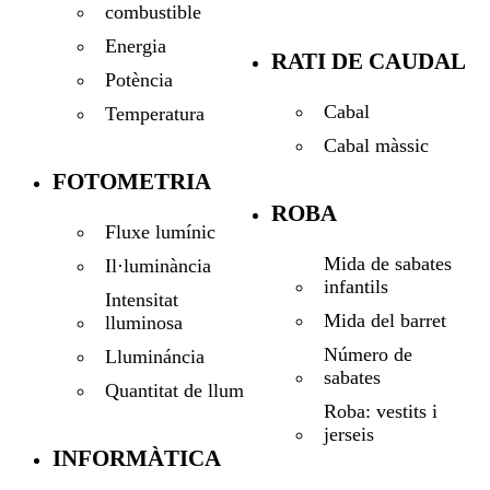
combustible
Energia
RATI DE CAUDAL
Potència
Cabal
Temperatura
Cabal màssic
FOTOMETRIA
ROBA
Fluxe lumínic
Mida de sabates
Il·luminància
infantils
Intensitat
Mida del barret
lluminosa
Número de
Llumináncia
sabates
Quantitat de llum
Roba: vestits i
jerseis
INFORMÀTICA