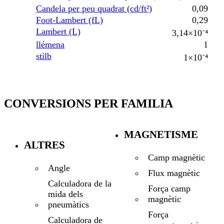
Candela per peu quadrat (cd/ft²)
0,09
Foot-Lambert (fL)
0,29
Lambert (L)
3,14×10⁻⁴
llémena
1
stilb
1×10⁻⁴
CONVERSIONS PER FAMILIA
MAGNETISME
ALTRES
Camp magnètic
Angle
Flux magnètic
Calculadora de la
Força camp
mida dels
magnètic
pneumàtics
Força
Calculadora de