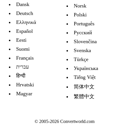
Dansk
Norsk
Deutsch
Polski
Ελληνικά
Português
Español
Русский
Eesti
Slovenčina
Suomi
Svenska
Français
Türkçe
עברית
Украïнська
हिन्दी
Tiếng Việt
Hrvatski
简体中文
Magyar
繁體中文
© 2005-2026 Convertworld.com