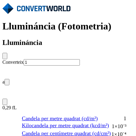
Llumináncia (Fotometria)
Llumináncia
Converteix
a
0,29 fL
Candela per metre quadrat (cd/m²)
1
Kilocandela per metre quadrat (kcd/m²)
1×10⁻³
Candela per centímetre quadrat (cd/cm²)
1×10⁻⁴