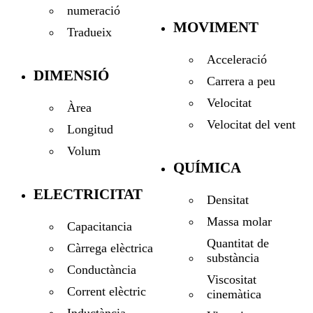
numeració
MOVIMENT
Tradueix
Acceleració
DIMENSIÓ
Carrera a peu
Velocitat
Àrea
Velocitat del vent
Longitud
Volum
QUÍMICA
ELECTRICITAT
Densitat
Massa molar
Capacitancia
Quantitat de
Càrrega elèctrica
substància
Conductància
Viscositat
Corrent elèctric
cinemàtica
Inductància