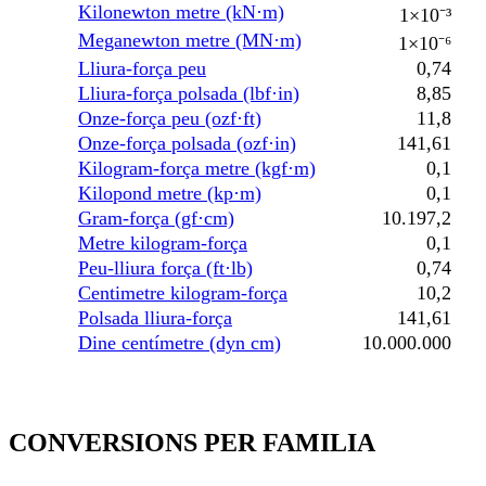
Kilonewton metre (kN·m)
1×10⁻³
Meganewton metre (MN·m)
1×10⁻⁶
Lliura-força peu
0,74
Lliura-força polsada (lbf·in)
8,85
Onze-força peu (ozf·ft)
11,8
Onze-força polsada (ozf·in)
141,61
Kilogram-força metre (kgf·m)
0,1
Kilopond metre (kp·m)
0,1
Gram-força (gf·cm)
10.197,2
Metre kilogram-força
0,1
Peu-lliura força (ft·lb)
0,74
Centimetre kilogram-força
10,2
Polsada lliura-força
141,61
Dine centímetre (dyn cm)
10.000.000
CONVERSIONS PER FAMILIA