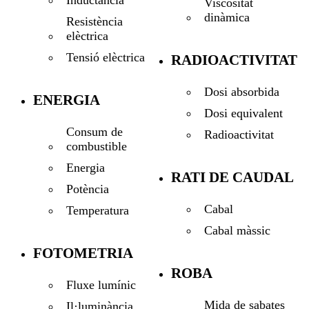
Viscositat
dinàmica
Resistència
elèctrica
Tensió elèctrica
RADIOACTIVITAT
Dosi absorbida
ENERGIA
Dosi equivalent
Consum de
Radioactivitat
combustible
Energia
RATI DE CAUDAL
Potència
Cabal
Temperatura
Cabal màssic
FOTOMETRIA
ROBA
Fluxe lumínic
Mida de sabates
Il·luminància