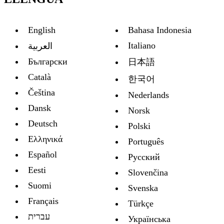
English
Bahasa Indonesia
Italiano
العربية
Български
日本語
Català
한국어
Čeština
Nederlands
Dansk
Norsk
Deutsch
Polski
Ελληνικά
Português
Español
Русский
Eesti
Slovenčina
Suomi
Svenska
Français
Türkçe
עברית
Украïнська