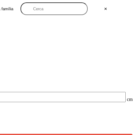
a família
✕
cm