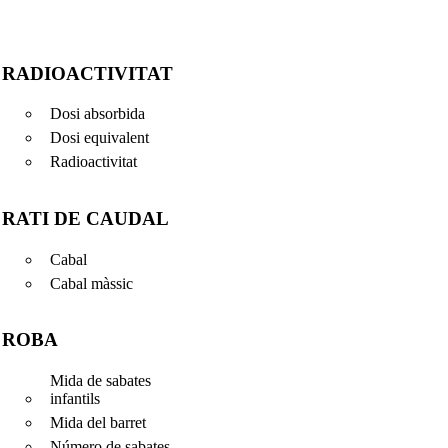
RADIOACTIVITAT
Dosi absorbida
Dosi equivalent
Radioactivitat
RATI DE CAUDAL
Cabal
Cabal màssic
ROBA
Mida de sabates
infantils
Mida del barret
Número de sabates