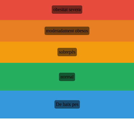
obesitat severa
moderadament obesos
sobrepès
normal
De baix pes