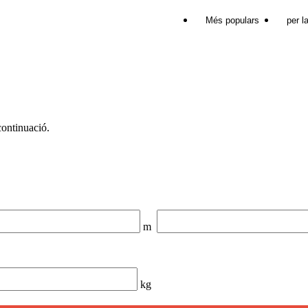
Més populars
per l
continuació.
m
kg