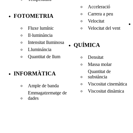
Acceleració
Carrera a peu
FOTOMETRIA
Velocitat
Fluxe lumínic
Velocitat del vent
Il·luminància
Intensitat lluminosa
QUÍMICA
Llumináncia
Quantitat de llum
Densitat
Massa molar
Quantitat de
INFORMÀTICA
substància
Viscositat cinemàtica
Ample de banda
Viscositat dinàmica
Emmagatzematge de
dades