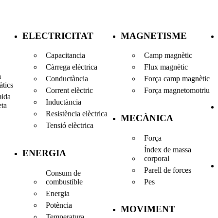
ELECTRICITAT
MAGNETISME
Capacitancia
Camp magnètic
Càrrega elèctrica
Flux magnètic
a
Conductància
Força camp magnètic
tics
Corrent elèctric
Força magnetomotriu
mida
Inductància
eta
Resistència elèctrica
MECÀNICA
Tensió elèctrica
Força
Índex de massa
ENERGIA
corporal
Parell de forces
Consum de
combustible
Pes
Energia
Potència
MOVIMENT
Temperatura