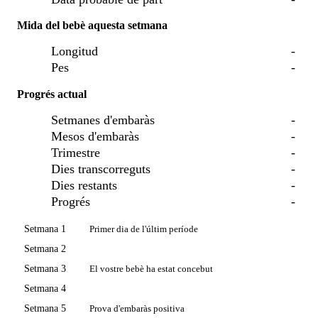
Mida del bebè aquesta setmana
Longitud
-
Pes
-
Progrés actual
Setmanes d'embaràs
-
Mesos d'embaràs
-
Trimestre
-
Dies transcorreguts
-
Dies restants
-
Progrés
-
Setmana 1
Primer dia de l'últim període
Setmana 2
Setmana 3
El vostre bebè ha estat concebut
Setmana 4
Setmana 5
Prova d'embaràs positiva