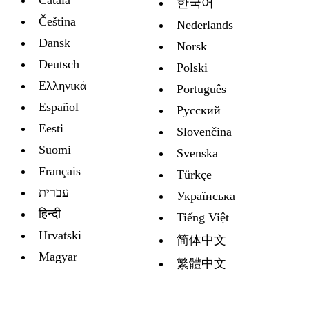
Català
한국어
Čeština
Nederlands
Dansk
Norsk
Deutsch
Polski
Ελληνικά
Português
Español
Русский
Eesti
Slovenčina
Suomi
Svenska
Français
Türkçe
עברית
Украïнська
हिन्दी
Tiếng Việt
Hrvatski
简体中文
Magyar
繁體中文