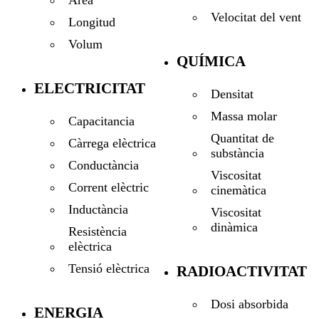
Àrea
Velocitat del vent
Longitud
Volum
QUÍMICA
ELECTRICITAT
Densitat
Massa molar
Capacitancia
Quantitat de
Càrrega elèctrica
substància
Conductància
Viscositat
Corrent elèctric
cinemàtica
Inductància
Viscositat
dinàmica
Resistència
elèctrica
Tensió elèctrica
RADIOACTIVITAT
Dosi absorbida
ENERGIA