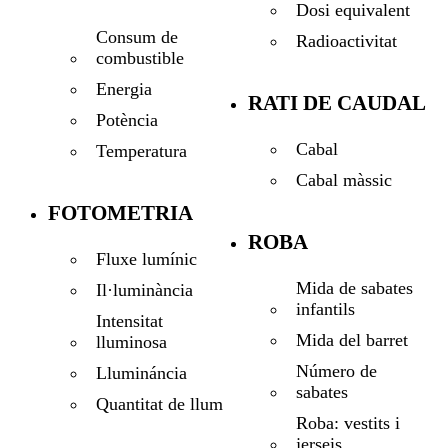
Dosi equivalent
Consum de
Radioactivitat
combustible
Energia
RATI DE CAUDAL
Potència
Cabal
Temperatura
Cabal màssic
FOTOMETRIA
ROBA
Fluxe lumínic
Mida de sabates
Il·luminància
infantils
Intensitat
Mida del barret
lluminosa
Número de
Llumináncia
sabates
Quantitat de llum
Roba: vestits i
jerseis