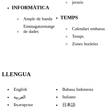
jerseis
INFORMÀTICA
TEMPS
Ample de banda
Emmagatzematge
Calendari embaras
de dades
Temps
Zones horàries
LLENGUA
English
Bahasa Indonesia
Italiano
العربية
Български
日本語