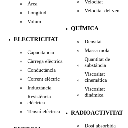
Velocitat
Àrea
Velocitat del vent
Longitud
Volum
QUÍMICA
ELECTRICITAT
Densitat
Massa molar
Capacitancia
Quantitat de
Càrrega elèctrica
substància
Conductància
Viscositat
Corrent elèctric
cinemàtica
Inductància
Viscositat
dinàmica
Resistència
elèctrica
Tensió elèctrica
RADIOACTIVITAT
Dosi absorbida