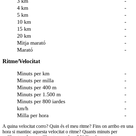
3 km
-
4 km
-
5 km
-
10 km
-
15 km
-
20 km
-
Mitja marató
-
Marató
-
Ritme/Velocitat
Minuts per km
-
Minuts per milla
-
Minuts per 400 m
-
Minuts per 1.500 m
-
Minuts per 800 iardes
-
km/h
-
Milla per hora
-
A quina velocitat corro? Quin és el meu ritme? Fins on arribo en una
hora si mantinc aquesta velocitat o ritme? Quants minuts per