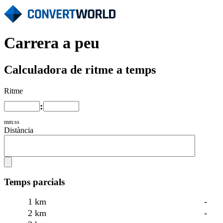
Carrera a peu
Calculadora de ritme a temps
Ritme
:
mm:ss
Distància
Temps parcials
1 km
-
2 km
-