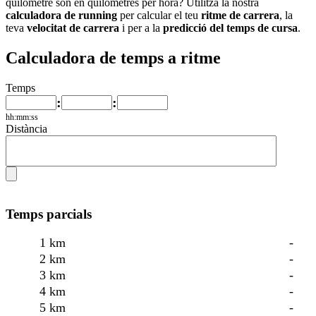
quilòmetre són en quilòmetres per hora? Utilitza la nostra
calculadora de running
per calcular el teu
ritme de carrera
, la
teva
velocitat de carrera
i per a la
predicció del temps de cursa
.
Calculadora de temps a ritme
Temps
:
:
hh:mm:ss
Distància
Temps parcials
1 km
-
2 km
-
3 km
-
4 km
-
5 km
-