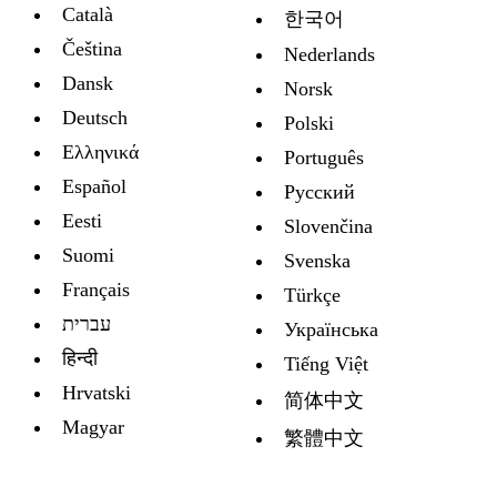
Català
한국어
Čeština
Nederlands
Dansk
Norsk
Deutsch
Polski
Ελληνικά
Português
Español
Русский
Eesti
Slovenčina
Suomi
Svenska
Français
Türkçe
עברית
Украïнська
हिन्दी
Tiếng Việt
Hrvatski
简体中文
Magyar
繁體中文