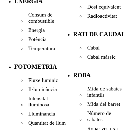
ENERGIA
Dosi equivalent
Consum de
Radioactivitat
combustible
Energia
RATI DE CAUDAL
Potència
Cabal
Temperatura
Cabal màssic
FOTOMETRIA
ROBA
Fluxe lumínic
Mida de sabates
Il·luminància
infantils
Intensitat
Mida del barret
lluminosa
Número de
Llumináncia
sabates
Quantitat de llum
Roba: vestits i