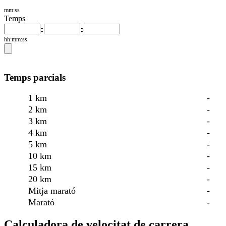
mm:ss
Temps
:
:
hh:mm:ss
Temps parcials
1 km
-
2 km
-
3 km
-
4 km
-
5 km
-
10 km
-
15 km
-
20 km
-
Mitja marató
-
Marató
-
Calculadora de velocitat de carrera