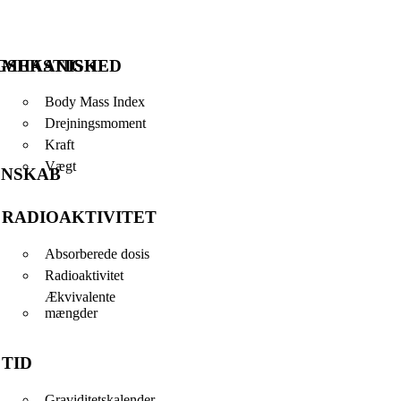
GSHASTIGHED
MEKANISKE
Body Mass Index
Drejningsmoment
Kraft
Vægt
ENSKAB
RADIOAKTIVITET
Absorberede dosis
Radioaktivitet
Ækvivalente
mængder
TID
Graviditetskalender