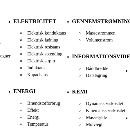
ELEKTRICITET
GENNEMSTRØMNIN
Elektrisk konduktans
Massestrømmen
Elektrisk ladning
Volumenstrøm
e
Elektrisk resistans
Elektrisk spænding
regner
INFORMATIONSVID
Elektrisk strøm
Induktans
Båndbredde
Kapacitans
Datalagring
ENERGI
KEMI
Brændstofforbrug
Dynamisk viskositet
Effekt
Kinematisk viskositet
Energi
Massefylde
Temperatur
Molvægt