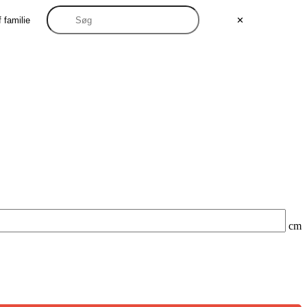
 familie
✕
cm