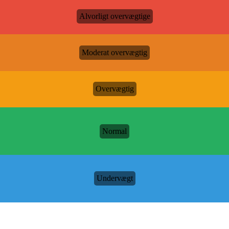
Alvorligt overvægtige
Moderat overvægtig
Overvægtig
Normal
Undervægt