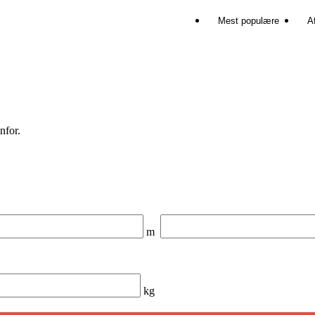
Mest populære
Af
nfor.
m
kg