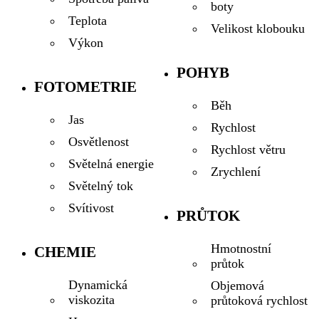
boty
Teplota
Velikost klobouku
Výkon
POHYB
FOTOMETRIE
Běh
Jas
Rychlost
Osvětlenost
Rychlost větru
Světelná energie
Zrychlení
Světelný tok
Svítivost
PRŮTOK
Hmotnostní
CHEMIE
průtok
Dynamická
Objemová
viskozita
průtoková rychlost