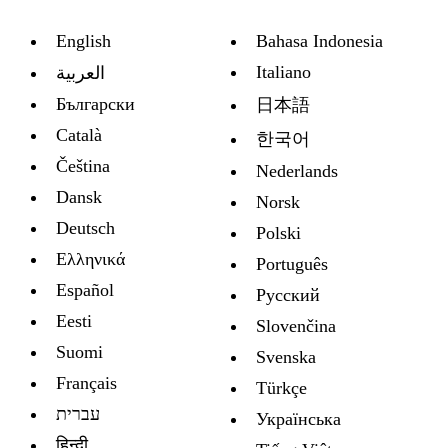
English
Bahasa Indonesia
Italiano
العربية
Български
日本語
Català
한국어
Čeština
Nederlands
Dansk
Norsk
Deutsch
Polski
Ελληνικά
Português
Español
Русский
Eesti
Slovenčina
Suomi
Svenska
Français
Türkçe
עברית
Украïнська
हिन्दी