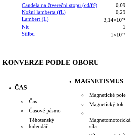
Candela na čtvereční stopu (cd/ft²)
0,09
Nožní lamberta (fL)
0,29
Lambert (L)
3,14×10⁻⁴
Nit
1
Stilbu
1×10⁻⁴
KONVERZE PODLE OBORU
MAGNETISMUS
ČAS
Magnetické pole
Čas
Magnetický tok
Časové pásmo
Magnetomotorická
Těhotenský
síla
kalendář