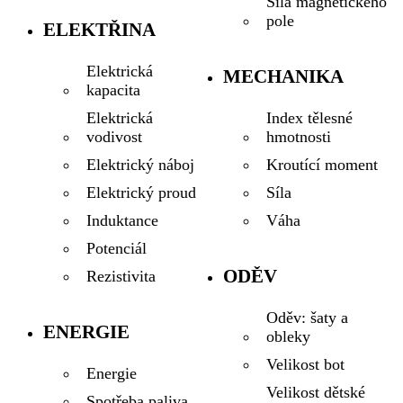
Síla magnetického
pole
ELEKTŘINA
Elektrická
MECHANIKA
kapacita
Index tělesné
Elektrická
hmotnosti
vodivost
Kroutící moment
Elektrický náboj
Síla
Elektrický proud
Váha
Induktance
Potenciál
ODĚV
Rezistivita
Oděv: šaty a
ENERGIE
obleky
Velikost bot
Energie
Velikost dětské
Spotřeba paliva