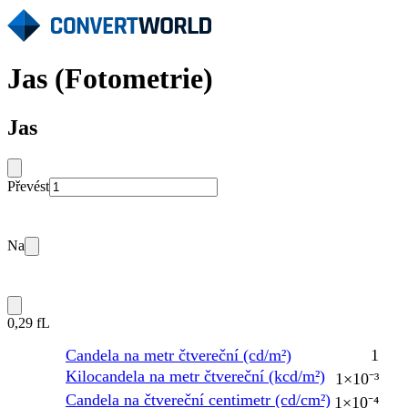
Jas (Fotometrie)
Jas
Převést
Na
0,29 fL
Candela na metr čtvereční (cd/m²)
1
Kilocandela na metr čtvereční (kcd/m²)
1×10⁻³
Candela na čtvereční centimetr (cd/cm²)
1×10⁻⁴