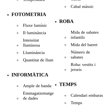
Cabal màssic
FOTOMETRIA
ROBA
Fluxe lumínic
Mida de sabates
Il·luminància
infantils
Intensitat
Mida del barret
lluminosa
Número de
Llumináncia
sabates
Quantitat de llum
Roba: vestits i
jerseis
INFORMÀTICA
TEMPS
Ample de banda
Emmagatzematge
Calendari embaras
de dades
Temps