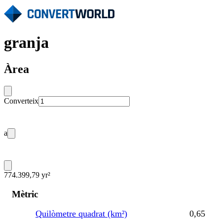
granja
Àrea
Converteix
a
774.399,79 yr²
Mètric
Quilòmetre quadrat (km²)
0,65