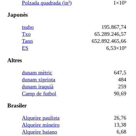
Polzada quadrada (in²)
1×10⁹
Japonès
tsubo
195.867,74
Txo
65.289.246,57
Tann
652.892.465,66
ES
6,53×10⁹
Altres
dunam mètric
647,5
dunam xipriota
484
dunam iraquià
259
Camp de futbol
90,69
Brasiler
Alqueire paulista
26,76
Alqueire mineiro
13,38
Alqueire baiano
6,68