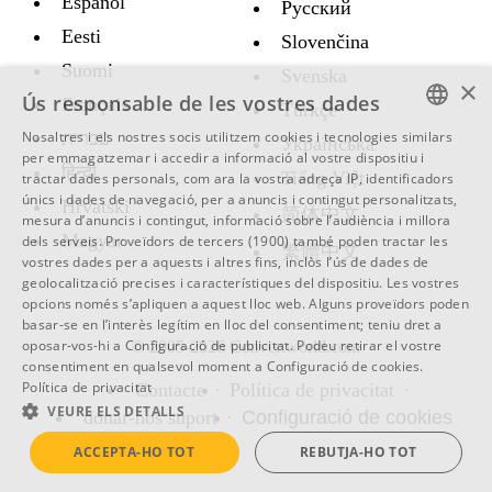
Español
Русский
Eesti
Slovenčina
Suomi
Svenska
×
Ús responsable de les vostres dades
Français
Türkçe
Nosaltres i els nostres socis utilitzem cookies i tecnologies similars
עברית
Украïнська
ENGLISH
per emmagatzemar i accedir a informació al vostre dispositiu i
हिन्दी
Tiếng Việt
tractar dades personals, com ara la vostra adreça IP, identificadors
SWEDISH
únics i dades de navegació, per a anuncis i contingut personalitzats,
Hrvatski
简体中文
mesura d’anuncis i contingut, informació sobre l’audiència i millora
SPANISH
Magyar
dels serveis.
Proveïdors de tercers (1900)
també poden tractar les
繁體中文
vostres dades per a aquests i altres fins, inclòs l’ús de dades de
CATALAN
geolocalització precises i característiques del dispositiu. Les vostres
ARABIC
opcions només s’apliquen a aquest lloc web. Alguns proveïdors poden
basar-se en l’interès legítim en lloc del consentiment; teniu dret a
BULGARIAN
oposar-vos-hi a
Configuració de publicitat
. Podeu retirar el vostre
© 2005-2026 Convertworld.com
consentiment en qualsevol moment a
Configuració de cookies
.
CZECH
Política de privacitat
Contacte
Política de privacitat
VEURE ELS DETALLS
DANISH
donar-nos suport
Configuració de cookies
GERMAN
ACCEPTA-HO TOT
REBUTJA-HO TOT
FRENCH