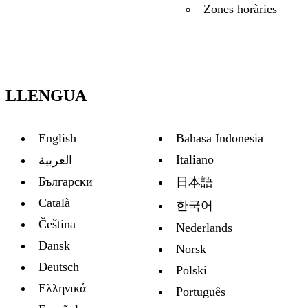
Zones horàries
LLENGUA
English
Bahasa Indonesia
Italiano
العربية
Български
日本語
Català
한국어
Čeština
Nederlands
Dansk
Norsk
Deutsch
Polski
Ελληνικά
Português