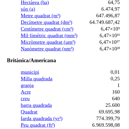
Hectàrea (ha)
64,75
són (a)
6.474,97
Metre quadrat (m²)
647.496,87
Decímetre quadrat (dm²)
64.749.687,42
Centímetre quadrat (cm²)
6,47×10⁹
Mil·limètric quadrat (mm²)
6,47×10¹¹
Micròmetre quadrat (µm²)
6,47×10¹⁷
Nanòmetre quadrat (nm²)
6,47×10²³
Britànica/Americana
municipi
0,01
Milla quadrada
0,25
granja
1
Acre
160
creu
640
barra quadrada
25.600
Quadrat
69.695,98
Iarda quadrada (yr²)
774.399,79
Peu quadrat (ft²)
6.969.598,08