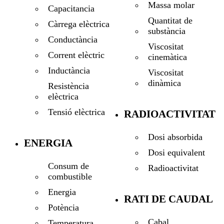
Massa molar
Capacitancia
Quantitat de
Càrrega elèctrica
substància
Conductància
Viscositat
Corrent elèctric
cinemàtica
Inductància
Viscositat
dinàmica
Resistència
elèctrica
Tensió elèctrica
RADIOACTIVITAT
Dosi absorbida
ENERGIA
Dosi equivalent
Consum de
Radioactivitat
combustible
Energia
RATI DE CAUDAL
Potència
Cabal
Temperatura