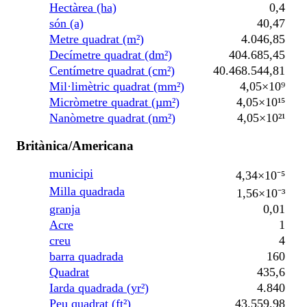
Hectàrea (ha)
0,4
són (a)
40,47
Metre quadrat (m²)
4.046,85
Decímetre quadrat (dm²)
404.685,45
Centímetre quadrat (cm²)
40.468.544,81
Mil·limètric quadrat (mm²)
4,05×10⁹
Micròmetre quadrat (µm²)
4,05×10¹⁵
Nanòmetre quadrat (nm²)
4,05×10²¹
Britànica/Americana
municipi
4,34×10⁻⁵
Milla quadrada
1,56×10⁻³
granja
0,01
Acre
1
creu
4
barra quadrada
160
Quadrat
435,6
Iarda quadrada (yr²)
4.840
Peu quadrat (ft²)
43.559,98