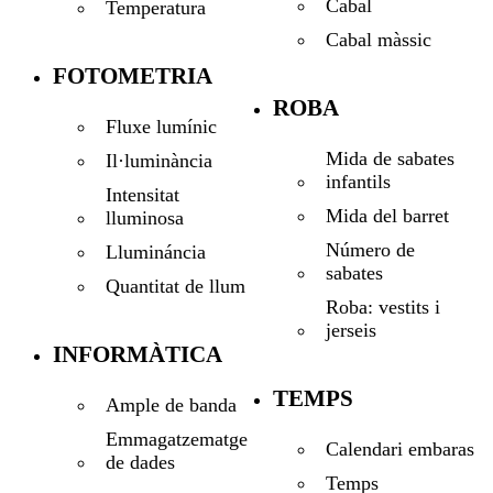
Cabal
Temperatura
Cabal màssic
FOTOMETRIA
ROBA
Fluxe lumínic
Mida de sabates
Il·luminància
infantils
Intensitat
Mida del barret
lluminosa
Número de
Llumináncia
sabates
Quantitat de llum
Roba: vestits i
jerseis
INFORMÀTICA
TEMPS
Ample de banda
Emmagatzematge
Calendari embaras
de dades
Temps