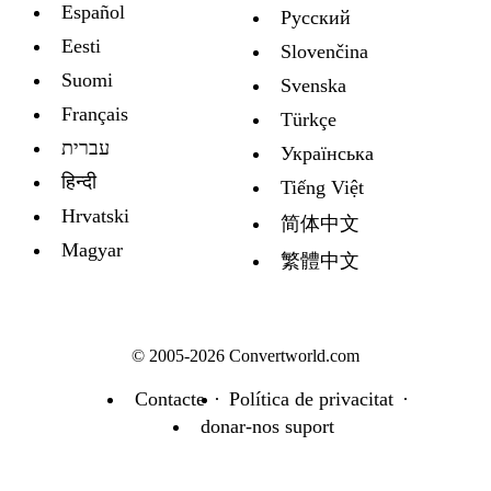
Español
Русский
Eesti
Slovenčina
Suomi
Svenska
Français
Türkçe
עברית
Украïнська
हिन्दी
Tiếng Việt
Hrvatski
简体中文
Magyar
繁體中文
© 2005-2026 Convertworld.com
Contacte
Política de privacitat
donar-nos suport