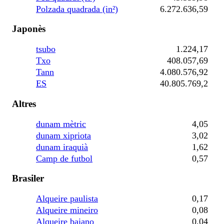
Polzada quadrada (in²)
6.272.636,59
Japonès
tsubo
1.224,17
Txo
408.057,69
Tann
4.080.576,92
ES
40.805.769,2
Altres
dunam mètric
4,05
dunam xipriota
3,02
dunam iraquià
1,62
Camp de futbol
0,57
Brasiler
Alqueire paulista
0,17
Alqueire mineiro
0,08
Alqueire baiano
0,04