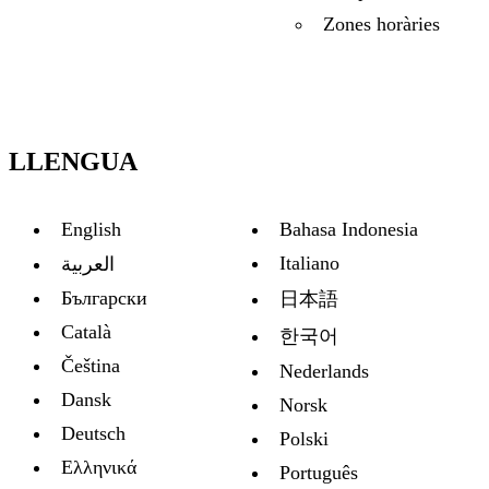
Zones horàries
LLENGUA
English
Bahasa Indonesia
Italiano
العربية
Български
日本語
Català
한국어
Čeština
Nederlands
Dansk
Norsk
Deutsch
Polski
Ελληνικά
Português