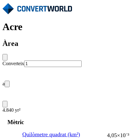
Acre
Àrea
Converteix
a
4.840 yr²
Mètric
Quilòmetre quadrat (km²)
4,05×10⁻³