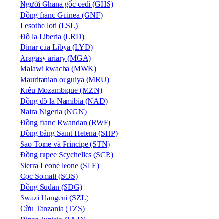
Người Ghana gốc cedi (GHS)
Đồng franc Guinea (GNF)
Lesotho loti (LSL)
Đô la Liberia (LRD)
Dinar của Libya (LYD)
Aragasy ariary (MGA)
Malawi kwacha (MWK)
Mauritanian ouguiya (MRU)
Kiểu Mozambique (MZN)
Đồng đô la Namibia (NAD)
Naira Nigeria (NGN)
Đồng franc Rwandan (RWF)
Đồng bảng Saint Helena (SHP)
Sao Tome và Principe (STN)
Đồng rupee Seychelles (SCR)
Sierra Leone leone (SLE)
Cọc Somali (SOS)
Đồng Sudan (SDG)
Swazi lilangeni (SZL)
Cừu Tanzania (TZS)