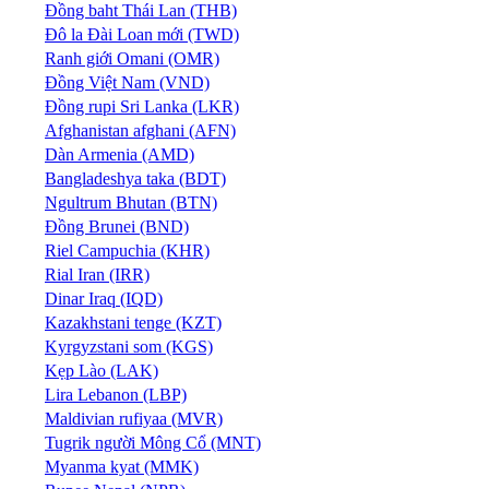
Đồng baht Thái Lan (THB)
Đô la Đài Loan mới (TWD)
Ranh giới Omani (OMR)
Đồng Việt Nam (VND)
Đồng rupi Sri Lanka (LKR)
Afghanistan afghani (AFN)
Dàn Armenia (AMD)
Bangladeshya taka (BDT)
Ngultrum Bhutan (BTN)
Đồng Brunei (BND)
Riel Campuchia (KHR)
Rial Iran (IRR)
Dinar Iraq (IQD)
Kazakhstani tenge (KZT)
Kyrgyzstani som (KGS)
Kẹp Lào (LAK)
Lira Lebanon (LBP)
Maldivian rufiyaa (MVR)
Tugrik người Mông Cổ (MNT)
Myanma kyat (MMK)