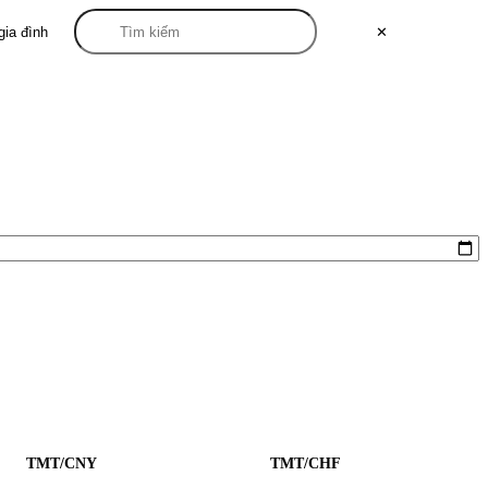
gia đình
✕
TMT/CNY
TMT/CHF