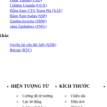
Dinar Tunisia (TND)
Chilling Uganda (UGX)
Đồng franc CFA Trung Phi (XAF)
Bảng Nam Sudan (SSP)
Zambia kwacha (ZMW)
vàng Zimbabwe (ZWG)
Khác
Quyền rút vốn đặc biệt (XDR)
Bitcoin (BTC)
HIỆN TƯỢNG TỪ
KÍCH THƯỚC
Cường độ từ trường
Chiều dài
Lực từ động
Diện tích