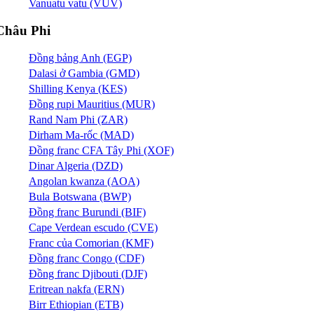
Vanuatu vatu (VUV)
Châu Phi
Đồng bảng Anh (EGP)
Dalasi ở Gambia (GMD)
Shilling Kenya (KES)
Đồng rupi Mauritius (MUR)
Rand Nam Phi (ZAR)
Dirham Ma-rốc (MAD)
Đồng franc CFA Tây Phi (XOF)
Dinar Algeria (DZD)
Angolan kwanza (AOA)
Bula Botswana (BWP)
Đồng franc Burundi (BIF)
Cape Verdean escudo (CVE)
Franc của Comorian (KMF)
Đồng franc Congo (CDF)
Đồng franc Djibouti (DJF)
Eritrean nakfa (ERN)
Birr Ethiopian (ETB)