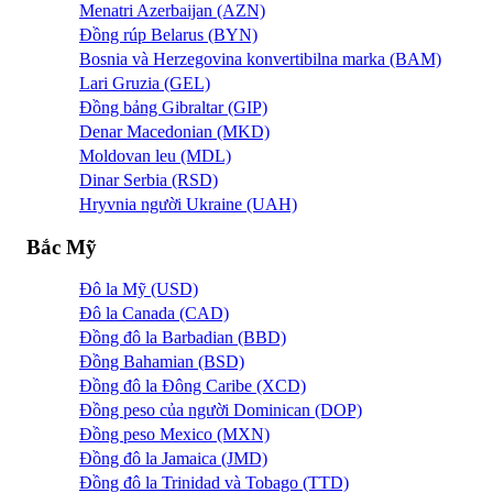
Menatri Azerbaijan (AZN)
Đồng rúp Belarus (BYN)
Bosnia và Herzegovina konvertibilna marka (BAM)
Lari Gruzia (GEL)
Đồng bảng Gibraltar (GIP)
Denar Macedonian (MKD)
Moldovan leu (MDL)
Dinar Serbia (RSD)
Hryvnia người Ukraine (UAH)
Bắc Mỹ
Đô la Mỹ (USD)
Đô la Canada (CAD)
Đồng đô la Barbadian (BBD)
Đồng Bahamian (BSD)
Đồng đô la Đông Caribe (XCD)
Đồng peso của người Dominican (DOP)
Đồng peso Mexico (MXN)
Đồng đô la Jamaica (JMD)
Đồng đô la Trinidad và Tobago (TTD)