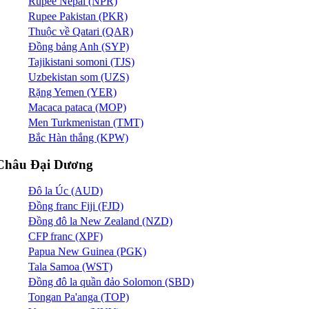
Rupee Nepal (NPR)
Rupee Pakistan (PKR)
Thuộc về Qatari (QAR)
Đồng bảng Anh (SYP)
Tajikistani somoni (TJS)
Uzbekistan som (UZS)
Rặng Yemen (YER)
Macaca pataca (MOP)
Men Turkmenistan (TMT)
Bắc Hàn thắng (KPW)
Châu Đại Dương
Đô la Úc (AUD)
Đồng franc Fiji (FJD)
Đồng đô la New Zealand (NZD)
CFP franc (XPF)
Papua New Guinea (PGK)
Tala Samoa (WST)
Đồng đô la quần đảo Solomon (SBD)
Tongan Pa'anga (TOP)