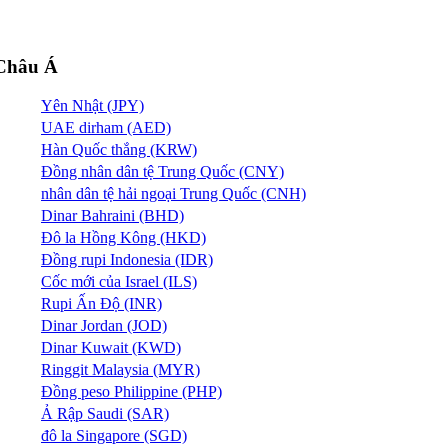
Châu Á
Yên Nhật (JPY)
UAE dirham (AED)
Hàn Quốc thắng (KRW)
Đồng nhân dân tệ Trung Quốc (CNY)
nhân dân tệ hải ngoại Trung Quốc (CNH)
Dinar Bahraini (BHD)
Đô la Hồng Kông (HKD)
Đồng rupi Indonesia (IDR)
Cốc mới của Israel (ILS)
Rupi Ấn Độ (INR)
Dinar Jordan (JOD)
Dinar Kuwait (KWD)
Ringgit Malaysia (MYR)
Đồng peso Philippine (PHP)
Ả Rập Saudi (SAR)
đô la Singapore (SGD)