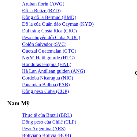
Aruban florin (AWG)
Đô la Belize (BZD)
Đồng đô la Bermud (BMD)
Đô la của Quần đảo Cayman (KYD)
Đại tràng Costa Rica (CRC)
Peso chuyển đổi Cuba (CUC)
Colón Salvador (SVC)
Quetzal Guatemalan (GTQ)
Người Haiti gourde (HTG)
Honduras lempira (HNL)
Hà Lan Antillean gulden (ANG)
Cordoba Nicaragua (NIO)
Panamian Balboa (PAB)
Đồng peso Cuba (CUP)
Nam Mỹ
Thực tế của Brazil (BRL)
Đồng peso của Chilê (CLP)
Peso Argentina (ARS)
Boliviano Bolivia (BOB)