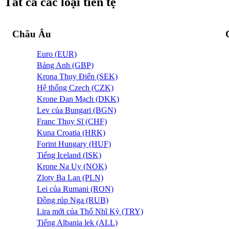
Tất cả các loại tiền tệ
Châu Âu
Euro (EUR)
Bảng Anh (GBP)
Krona Thụy Điển (SEK)
Hệ thống Czech (CZK)
Krone Đan Mạch (DKK)
Lev của Bungari (BGN)
Franc Thụy Sĩ (CHF)
Kuna Croatia (HRK)
Forint Hungary (HUF)
Tiếng Iceland (ISK)
Krone Na Uy (NOK)
Zloty Ba Lan (PLN)
Lei của Rumani (RON)
Đồng rúp Nga (RUB)
Lira mới của Thổ Nhĩ Kỳ (TRY)
Tiếng Albania lek (ALL)