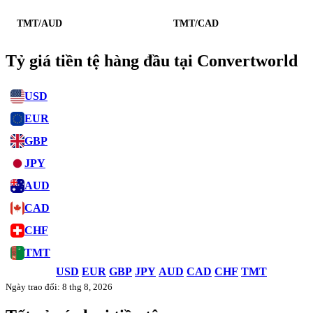
TMT/AUD
TMT/CAD
Tỷ giá tiền tệ hàng đầu tại Convertworld
USD
EUR
GBP
JPY
AUD
CAD
CHF
TMT
USD
EUR
GBP
JPY
AUD
CAD
CHF
TMT
Ngày trao đổi: 8 thg 8, 2026