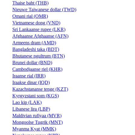
Thaise baht (THB)
Nieuwe Taiwanese dollar (TWD)
Omani rial (OMR)
Vietnamese dong (VND)
Sri Lankaanse rupee (LKR)
Afghaanse Afghaanse (AFN)
Armeens dram (AMD)
Bangladeshi taka (BDT)
Bhutanese ngultrum (BTN)
Brunei dollar (BND)
Cambodjaanse riel (KHR)
Iraanse rial (IRR)
Iraakse dinar (IQD)
Kazachstananse tenge (KZT)
Kyrgyzstani som (KGS)
Lao kip (LAK)
Libanese lira (LBP)
Maldivian rufiyaa (MVR)
Mongoolse Tugrik (MNT)
Myanma Kyat (MMK)