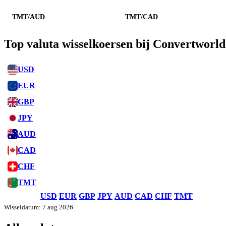
TMT/AUD
TMT/CAD
Top valuta wisselkoersen bij Convertworld
USD
EUR
GBP
JPY
AUD
CAD
CHF
TMT
USD
EUR
GBP
JPY
AUD
CAD
CHF
TMT
Wisseldatum: 7 aug 2026