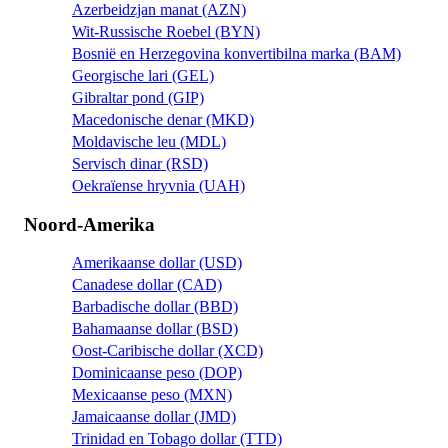
Azerbeidzjan manat (AZN)
Wit-Russische Roebel (BYN)
Bosnië en Herzegovina konvertibilna marka (BAM)
Georgische lari (GEL)
Gibraltar pond (GIP)
Macedonische denar (MKD)
Moldavische leu (MDL)
Servisch dinar (RSD)
Oekraïense hryvnia (UAH)
Noord-Amerika
Amerikaanse dollar (USD)
Canadese dollar (CAD)
Barbadische dollar (BBD)
Bahamaanse dollar (BSD)
Oost-Caribische dollar (XCD)
Dominicaanse peso (DOP)
Mexicaanse peso (MXN)
Jamaicaanse dollar (JMD)
Trinidad en Tobago dollar (TTD)