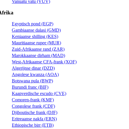
Vanuatu vatu (VUV)
Afrika
Egyptisch pond (EGP)
Gambiaanse dalasi (GMD)
Keniaanse shilling (KES)
Mauritiaanse rupee (MUR)
Zuid-Afrikaanse rand (ZAR)
Marokkaanse dirham (MAD)
West-Afrikaanse CFA-frank (XOF)
Algerijnse dinar (DZD)
Angolese kwanza (AOA)
Botswana pula (BWP)
Burundi franc (BIF)
Kaapverdische escudo (CVE)
Comoren-frank (KMF)
Congolese frank (CDF)
Djiboutische frank (DJF)
Eritreaanse nakfa (ERN)
Ethiopische birr (ETB)