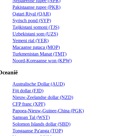
Nepaleense rupee (NPR)
Pakistaanse rupee (PKR)
Qatari Riyal (QAR)
Syrisch pond (SYP)
Tajikistani somoni (TJS)
Uzbekistani som (UZS)
Yemeni rial (YER)
Macaanse pataca (MOP)
Turkmenistan Manat (TMT)
Noord-Koreaanse won (KPW)
Oceanië
Australische Dollar (AUD)
Fiji dollar (FJD)
Nieuw-Zeelandse dollar (NZD)
CFP franc (XPF)
Papoea-Nieuw-Guinee-China (PGK)
Samoan Tal (WST)
Solomon Islands dollar (SBD)
Tongaanse Pa'anga (TOP)