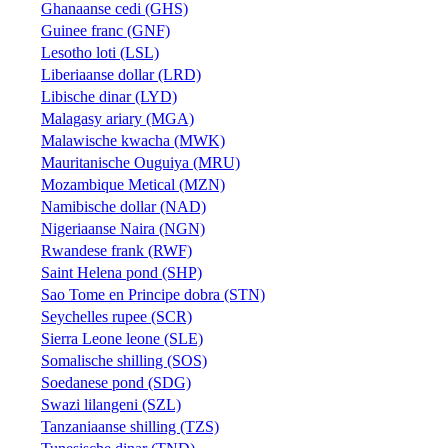
Ghanaanse cedi (GHS)
Guinee franc (GNF)
Lesotho loti (LSL)
Liberiaanse dollar (LRD)
Libische dinar (LYD)
Malagasy ariary (MGA)
Malawische kwacha (MWK)
Mauritanische Ouguiya (MRU)
Mozambique Metical (MZN)
Namibische dollar (NAD)
Nigeriaanse Naira (NGN)
Rwandese frank (RWF)
Saint Helena pond (SHP)
Sao Tome en Principe dobra (STN)
Seychelles rupee (SCR)
Sierra Leone leone (SLE)
Somalische shilling (SOS)
Soedanese pond (SDG)
Swazi lilangeni (SZL)
Tanzaniaanse shilling (TZS)