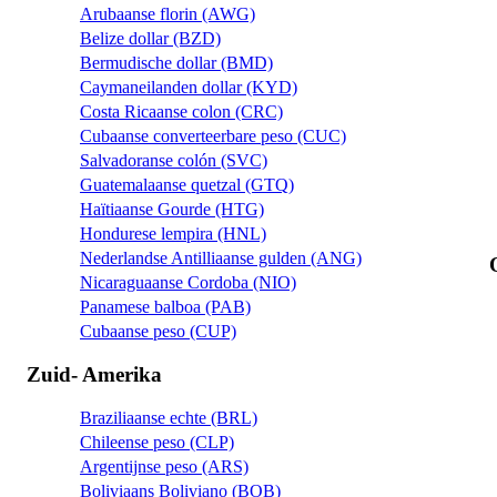
Arubaanse florin (AWG)
Belize dollar (BZD)
Bermudische dollar (BMD)
Caymaneilanden dollar (KYD)
Costa Ricaanse colon (CRC)
Cubaanse converteerbare peso (CUC)
Salvadoranse colón (SVC)
Guatemalaanse quetzal (GTQ)
Haïtiaanse Gourde (HTG)
Hondurese lempira (HNL)
Nederlandse Antilliaanse gulden (ANG)
Nicaraguaanse Cordoba (NIO)
Panamese balboa (PAB)
Cubaanse peso (CUP)
Zuid- Amerika
Braziliaanse echte (BRL)
Chileense peso (CLP)
Argentijnse peso (ARS)
Boliviaans Boliviano (BOB)