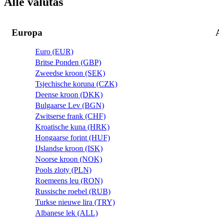
Alle valutas
Europa
Euro (EUR)
Britse Ponden (GBP)
Zweedse kroon (SEK)
Tsjechische koruna (CZK)
Deense kroon (DKK)
Bulgaarse Lev (BGN)
Zwitserse frank (CHF)
Kroatische kuna (HRK)
Hongaarse forint (HUF)
IJslandse kroon (ISK)
Noorse kroon (NOK)
Pools zloty (PLN)
Roemeens leu (RON)
Russische roebel (RUB)
Turkse nieuwe lira (TRY)
Albanese lek (ALL)