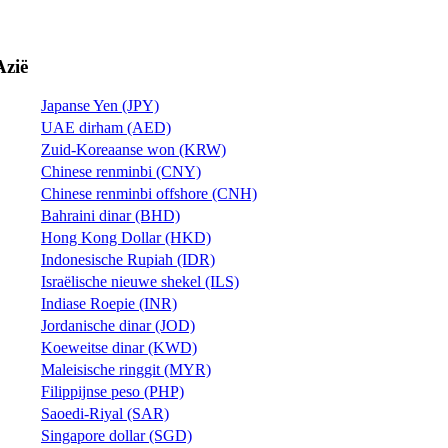
Azië
Japanse Yen (JPY)
UAE dirham (AED)
Zuid-Koreaanse won (KRW)
Chinese renminbi (CNY)
Chinese renminbi offshore (CNH)
Bahraini dinar (BHD)
Hong Kong Dollar (HKD)
Indonesische Rupiah (IDR)
Israëlische nieuwe shekel (ILS)
Indiase Roepie (INR)
Jordanische dinar (JOD)
Koeweitse dinar (KWD)
Maleisische ringgit (MYR)
Filippijnse peso (PHP)
Saoedi-Riyal (SAR)
Singapore dollar (SGD)