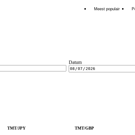
Meest populair
P
Datum
TMT/JPY
TMT/GBP