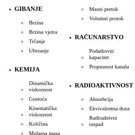
GIBANJE
Masni pretok
Volumni protok
Brzina
Brzina vjetra
RAČUNARSTVO
Trčanje
Ubrzanje
Podatkovni
kapacitet
Propusnost kanala
KEMIJA
Dinamička
RADIOAKTIVNOST
viskoznost
Gustoća
Absorbcija
Kinematička
Ekvivalentna doza
viskoznost
Radioaktivni
Količina
raspad
Molarna masa