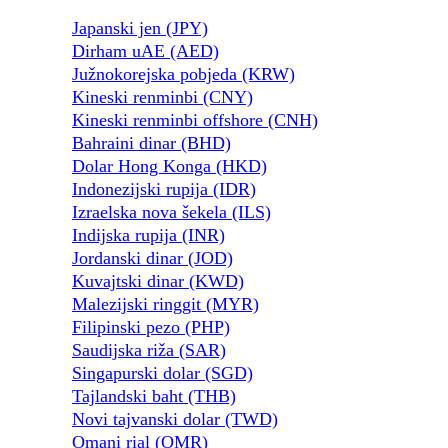
Japanski jen (JPY)
Dirham uAE (AED)
Južnokorejska pobjeda (KRW)
Kineski renminbi (CNY)
Kineski renminbi offshore (CNH)
Bahraini dinar (BHD)
Dolar Hong Konga (HKD)
Indonezijski rupija (IDR)
Izraelska nova šekela (ILS)
Indijska rupija (INR)
Jordanski dinar (JOD)
Kuvajtski dinar (KWD)
Malezijski ringgit (MYR)
Filipinski pezo (PHP)
Saudijska riža (SAR)
Singapurski dolar (SGD)
Tajlandski baht (THB)
Novi tajvanski dolar (TWD)
Omani rial (OMR)