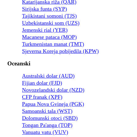
Katarijanska riža (QAR)
Sirijska funta (SYP)
Tajikistani somoni (TJS)
Uzbekistanski som (UZS)
Jemenski rial (YER)
Macanese pataca (MOP)
Turkmenistan manat (TMT)
Sjeverna Koreja pobijedila (KPW)
Oceanski
Australski dolar (AUD)
Fijian dolar (FJD)
Novozelandski dolar (NZD)
CFP franak (XPF)
Papua Nova Gvineja (PGK)
Samoanski tala (WST)
Dolomunski otoci (SBD)
Tongan Pa'anga (TOP)
Vanuatu vatu (VUV)