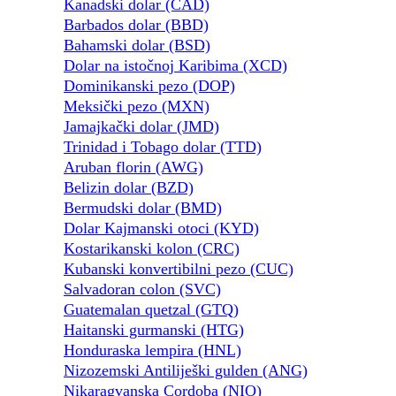
Kanadski dolar (CAD)
Barbados dolar (BBD)
Bahamski dolar (BSD)
Dolar na istočnoj Karibima (XCD)
Dominikanski pezo (DOP)
Meksički pezo (MXN)
Jamajkački dolar (JMD)
Trinidad i Tobago dolar (TTD)
Aruban florin (AWG)
Belizin dolar (BZD)
Bermudski dolar (BMD)
Dolar Kajmanski otoci (KYD)
Kostarikanski kolon (CRC)
Kubanski konvertibilni pezo (CUC)
Salvadoran colon (SVC)
Guatemalan quetzal (GTQ)
Haitanski gurmanski (HTG)
Honduraska lempira (HNL)
Nizozemski Antiliješki gulden (ANG)
Nikaragvanska Cordoba (NIO)