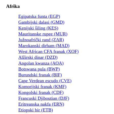
Afrika
Egipatska funta (EGP)
Gambijski dalasi (GMD)
Kenijski šiling (KES)
Mauritanske rupee (MUR)
Južnoafrički rand (ZAR)
Marokanski dirham (MAD)
West African CFA franak (XOF)
Alžirski dinar (DZD)
Angolan kwanza (AOA)
Botswana pula (BWP)
Burundski franak (BIF)
Cape Verdean escudo (CVE)
Komorijski franak (KMF)
Kongolski franak (CDF)
Francuski Djiboutian (DJF)
Eritreanska nakfa (ERN)
Etiopski bir (ETB)