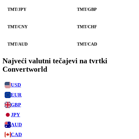
TMT/JPY
TMT/GBP
TMT/CNY
TMT/CHF
TMT/AUD
TMT/CAD
Najveći valutni tečajevi na tvrtki
Convertworld
USD
EUR
GBP
JPY
AUD
CAD