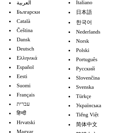
Italiano
العربية
Български
日本語
Català
한국어
Čeština
Nederlands
Dansk
Norsk
Deutsch
Polski
Ελληνικά
Português
Español
Русский
Eesti
Slovenčina
Suomi
Svenska
Français
Türkçe
עברית
Украïнська
हिन्दी
Tiếng Việt
Hrvatski
简体中文
Magyar