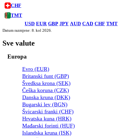
CHF
TMT
USD
EUR
GBP
JPY
AUD
CAD
CHF
TMT
Datum razmjene: 8. kol 2026.
Sve valute
Europa
Evro (EUR)
Britanski funt (GBP)
Švedksa krona (SEK)
Češka koruna (CZK)
Danska kruna (DKK)
Bugarski lev (BGN)
Švicarski franki (CHF)
Hrvatska kuna (HRK)
Mađarski forinti (HUF)
Islandska kruna (ISK)