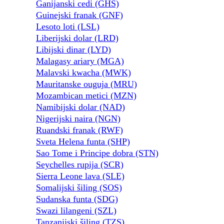
Ganijanski cedi (GHS)
Guinejski franak (GNF)
Lesoto loti (LSL)
Liberijski dolar (LRD)
Libijski dinar (LYD)
Malagasy ariary (MGA)
Malavski kwacha (MWK)
Mauritanske ouguja (MRU)
Mozambican metici (MZN)
Namibijski dolar (NAD)
Nigerijski naira (NGN)
Ruandski franak (RWF)
Sveta Helena funta (SHP)
Sao Tome i Principe dobra (STN)
Seychelles rupija (SCR)
Sierra Leone lava (SLE)
Somalijski šiling (SOS)
Sudanska funta (SDG)
Swazi lilangeni (SZL)
Tanzanijski šiling (TZS)