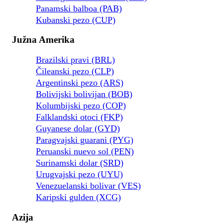
Panamski balboa (PAB)
Kubanski pezo (CUP)
Južna Amerika
Brazilski pravi (BRL)
Čileanski pezo (CLP)
Argentinski pezo (ARS)
Bolivijski bolivijan (BOB)
Kolumbijski pezo (COP)
Falklandski otoci (FKP)
Guyanese dolar (GYD)
Paragvajski guarani (PYG)
Peruanski nuevo sol (PEN)
Surinamski dolar (SRD)
Urugvajski pezo (UYU)
Venezuelanski bolivar (VES)
Karipski gulden (XCG)
Azija