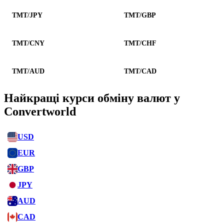
TMT/JPY
TMT/GBP
TMT/CNY
TMT/CHF
TMT/AUD
TMT/CAD
Найкращі курси обміну валют у
Convertworld
USD
EUR
GBP
JPY
AUD
CAD