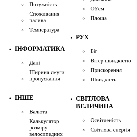
Потужність
Об'єм
Споживання
Площа
палива
Температура
РУХ
ІНФОРМАТИКА
Біг
Вітер швидкістю
Дані
Прискорення
Ширина смуги
пропускання
Швидкість
ІНШЕ
СВІТЛОВА
ВЕЛИЧИНА
Валюта
Освітленість
Калькулятор
розміру
Світлова енергія
велосипедних