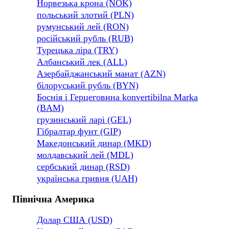
Норвезька крона (NOK)
польський злотий (PLN)
румунський лей (RON)
російський рубль (RUB)
Турецька ліра (TRY)
Албанський лек (ALL)
Азербайджанський манат (AZN)
білоруський рубль (BYN)
Боснія і Герцеговина konvertibilna Marka
(BAM)
грузинський ларі (GEL)
Гібралтар фунт (GIP)
Македонський динар (MKD)
молдавський лей (MDL)
сербський динар (RSD)
українська гривня (UAH)
Північна Америка
Долар США (USD)