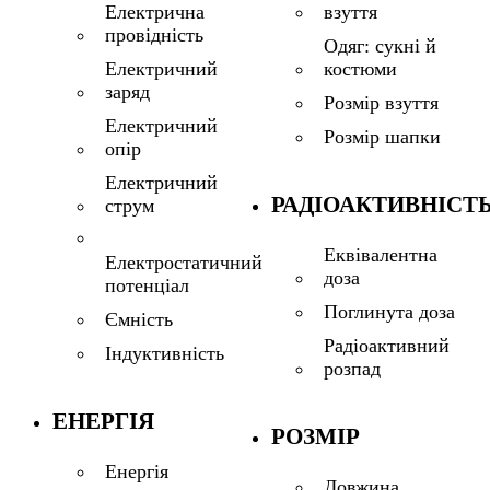
взуття
Електрична
провідність
Одяг: сукні й
костюми
Електричний
заряд
Розмір взуття
Електричний
Розмір шапки
опір
Електричний
РАДІОАКТИВНІСТ
струм
Еквівалентна
Електростатичний
доза
потенціал
Поглинута доза
Ємність
Радіоактивний
Індуктивність
розпад
ЕНЕРГІЯ
РОЗМІР
Енергія
Довжина