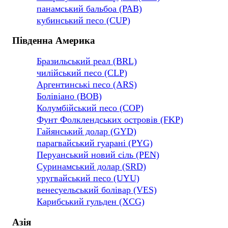
панамський бальбоа (PAB)
кубинський песо (CUP)
Південна Америка
Бразильський реал (BRL)
чилійський песо (CLP)
Аргентинські песо (ARS)
Болівіано (BOB)
Колумбійський песо (COP)
Фунт Фолклендських островів (FKP)
Гайянський долар (GYD)
парагвайський гуарані (PYG)
Перуанський новий сіль (PEN)
Суринамський долар (SRD)
уругвайський песо (UYU)
венесуельський болівар (VES)
Карибський гульден (XCG)
Азія