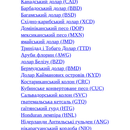
Канадський долар (CAD)
Барбадоський долар (BBD)
Багамський долар (BSD)
Східно-карибський долар (XCD)
Домініканський песо (DOP)
мексиканський песо (MXN)
ямайський долар (JMD)
Тринідад і Тобаго Долар (TTD)
Аруби флорин (AWG)
долар Белізу (BZD)
Бермудський долар (BMD)
Долар Кайманових островів (KYD)
Костариканський колон (CRC)
Кубинське конвертоване песо (CUC)
Сальвадорський колон (SVC)
гватемальська кетсаль (GTQ)
гаїтянський гурд (HTG)
Honduran лемпіра (HNL)
Нідерланди Антильські гульден (ANG)
нікарагуанський кордоба (NIO)