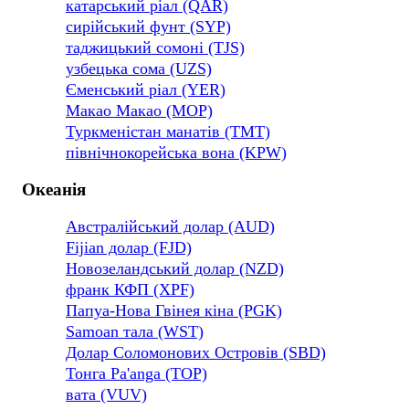
катарський ріал (QAR)
сирійський фунт (SYP)
таджицький сомоні (TJS)
узбецька сома (UZS)
Єменський ріал (YER)
Макао Макао (MOP)
Туркменістан манатів (TMT)
північнокорейська вона (KPW)
Океанія
Австралійський долар (AUD)
Fijian долар (FJD)
Новозеландський долар (NZD)
франк КФП (XPF)
Папуа-Нова Гвінея кіна (PGK)
Samoan тала (WST)
Долар Соломонових Островів (SBD)
Тонга Pa'anga (TOP)
вата (VUV)