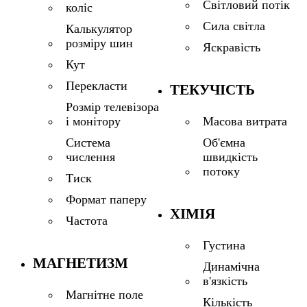
Світловий потік
коліс
Сила світла
Калькулятор
розміру шин
Яскравість
Кут
Перекласти
ТЕКУЧІСТЬ
Розмір телевізора
і монітору
Масова витрата
Система
Об'ємна
числення
швидкість
потоку
Тиск
Формат паперу
ХІМІЯ
Частота
Густина
МАГНЕТИЗМ
Динамічна
в'язкість
Магнітне поле
Кількість