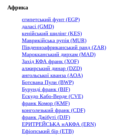
Африка
єгипетський фунт (EGP)
даласі (GMD)
кенійський шилінг (KES)
Маврикійська рупія (MUR)
Південноафриканський ранд (ZAR)
Марокканський дирхам (MAD)
Захід КФА франк (XOF)
алжирський динар (DZD)
ангольської кванза (AOA)
Ботсвана Пули (BWP)
Бурунді франк (BIF)
Ескудо Кабо-Верде (CVE)
франк Комор (KMF)
конголезький франк (CDF)
франк Джібуті (DJF)
ЕРИТРЕЙСЬКА нАКФА (ERN)
Ефіопський бір (ETB)