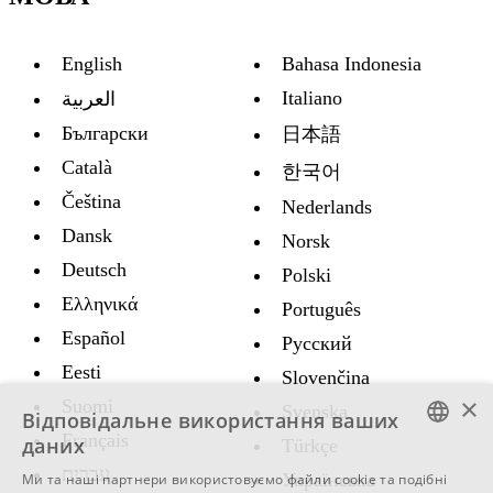
English
Bahasa Indonesia
Italiano
العربية
Български
日本語
Català
한국어
Čeština
Nederlands
Dansk
Norsk
Deutsch
Polski
Ελληνικά
Português
Español
Русский
Eesti
Slovenčina
×
Suomi
Svenska
Відповідальне використання ваших
Français
даних
Türkçe
ENGLISH
עברית
Украïнська
Ми та наші партнери використовуємо файли cookie та подібні