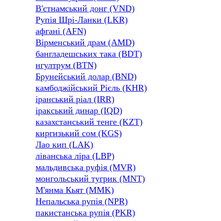
В'єтнамський донг (VND)
Рупія Шрі-Ланки (LKR)
афгані (AFN)
Вірменський драм (AMD)
бангладешських така (BDT)
нгултрум (BTN)
Брунейський долар (BND)
камбоджійський Рієль (KHR)
іранський ріал (IRR)
іракський динар (IQD)
казахстанський тенге (KZT)
киргизький сом (KGS)
Лао кип (LAK)
ліванська ліра (LBP)
мальдивська руфія (MVR)
монгольський тугрик (MNT)
М'янма Кьят (MMK)
Непальська рупія (NPR)
пакистанська рупія (PKR)