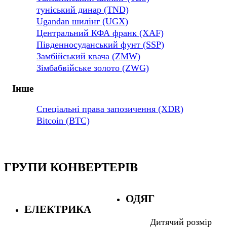
туніський динар (TND)
Ugandan шилінг (UGX)
Центральний КФА франк (XAF)
Південносуданський фунт (SSP)
Замбійський квача (ZMW)
Зімбабвійське золото (ZWG)
Інше
Спеціальні права запозичення (XDR)
Bitcoin (BTC)
ГРУПИ КОНВЕРТЕРІВ
ОДЯГ
ЕЛЕКТРИКА
Дитячий розмір