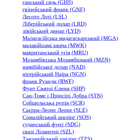
ганський сядь (GHS)
гвінейський франк (GNF)
Лесото Лоті (LSL)
Ліберійський долар (LRD)
лівійський динар (LYD)
Малагасійська мадагаскарський (MGA)
малавійцамі квача (MWK)
мавританський угія (MRU)
Мозамбікська Мозамбіцький (MZN)
намібійської долар (NAD)
нігерійський Наїра (NGN)
франк Руанди (RWF)
Фунт Святої Єлени (SHP)
Сан-Томе і Прінсіпі Добра (STN)
Сейшельська рупія (SCR)
Сьєрра-Леоне Леоне (SLE)
Сомалійський шилінг (SOS)
суданський фунт (SDG)
свазі Лілангені (SZL)
Танзанійський шилінг (TZS)