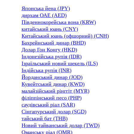
Японська йена (JPY)
дирхам ОАЕ (AED)
Південнокорейська вона (KRW)
китайський юань (CNY)
Китайський юань (офшорний) (CNH)
Бахрейнський динар (BHD)
Долар Гон Конгу (HKD)
Індонезійська рупія (IDR)
Ізраїльський новий шекель (ILS)
Індійська рупія (INR)
Йорданський динар (JOD)
Кувейтський динар (KWD)
малайзійський рінггіт (MYR)
філіппінський песо (PHP)
саудівський ріал (SAR)
Сінгапурський долар (SGD)
тайський бат (THB)
Новий тайванський долар (TWD)
Оманську ріал (OMR)