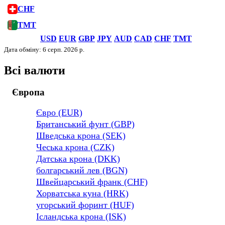
CHF
TMT
USD
EUR
GBP
JPY
AUD
CAD
CHF
TMT
Дата обміну: 6 серп. 2026 р.
Всі валюти
Європа
Євро (EUR)
Британський фунт (GBP)
Шведська крона (SEK)
Чеська крона (CZK)
Датська крона (DKK)
болгарський лев (BGN)
Швейцарський франк (CHF)
Хорватська куна (HRK)
угорський форинт (HUF)
Ісландська крона (ISK)