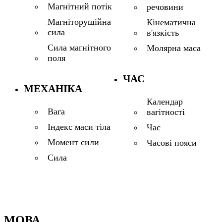
Магнітний потік
речовини
Магніторушійна
Кінематична
сила
в'язкість
Сила магнітного
Молярна маса
поля
ЧАС
МЕХАНІКА
Календар
Вага
вагітності
Індекс маси тіла
Час
Момент сили
Часові пояси
Сила
МОВА