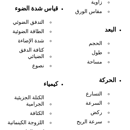
زاوية
قياس شدة الضوء
مقاس الورق
التدفق الضوئي
البعد
الطاقة الضوئية
شدة الإضاءة
الحجم
كثافة الدفق
طول
الضيائي
مساحة
نصوع
الحركة
كيمياء
التسارع
الكتلة الجزيئية
السرعة
الجرامية
ركض
الكثافة
سرعة الريح
اللزوجة الكينماتية