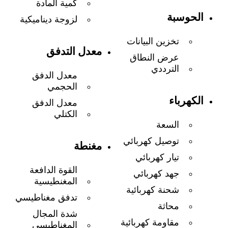
كمية المادة
الحوسبة
لزوجة ديناميكية
تخزين البيانات
معدل التدفق
عرض النطاق
الترددي
معدل الدفق
الحجمي
الكهرباء
معدل الدفق
الكتلي
السعة
توصيل كهربائي
مغنطة
تيار كهربائي
القوة الدافعة
جهد كهربائي
المغنطيسية
شحنة كهربائية
تدفق مغناطيسي
محاثة
شدة المجال
مقاومة كهربائية
المغناطيسي