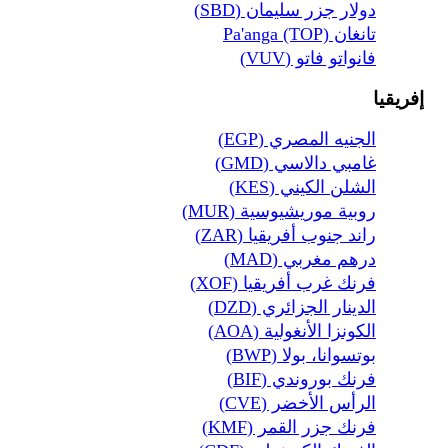
دولار جزر سليمان (SBD)
تانغان Pa'anga (TOP)
فانواتو فاتو (VUV)
إفريقيا
الجنيه المصري (EGP)
غامبي دالاسي (GMD)
الشلن الكيني (KES)
روبية موريشيوسية (MUR)
راند جنوب أفريقيا (ZAR)
درهم مغربي (MAD)
فرنك غرب أفريقيا (XOF)
الدينار الجزائري (DZD)
الكونزا الأنغولية (AOA)
بوتسوانا، بولا (BWP)
فرنك بوروندي (BIF)
الرأس الأخضر (CVE)
فرنك جزر القمر (KMF)