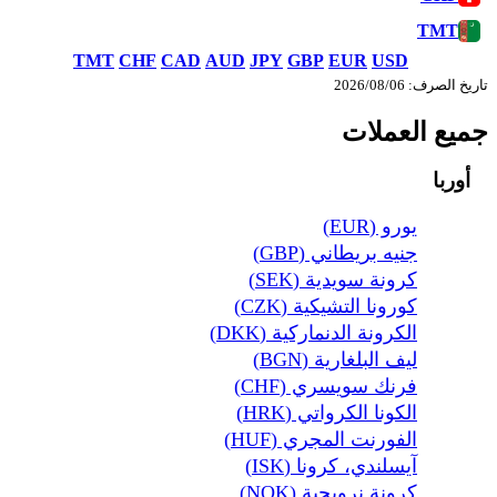
TMT
TMT
CHF
CAD
AUD
JPY
GBP
EUR
USD
تاريخ الصرف: 06‏/08‏/2026
جميع العملات
أوربا
يورو (EUR)
جنيه بريطاني (GBP)
كرونة سويدية (SEK)
كورونا التشيكية (CZK)
الكرونة الدنماركية (DKK)
ليف البلغارية (BGN)
فرنك سويسري (CHF)
الكونا الكرواتي (HRK)
الفورنت المجري (HUF)
آيسلندي، كرونا (ISK)
كرونة نرويجية (NOK)