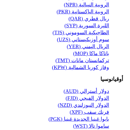
الروبية النيبالية (NPR)
الروبية الباكستانية (PKR)
ريال قطري (QAR)
الليرة السورية (SYP)
الطاجيكية السوموني (TJS)
سوم أوزبكيستاني (UZS)
الريال اليمني (YER)
باتاكا ماكا (MOP)
تركمانستان مانات (TMT)
وفاز كوريا الشمالية (KPW)
أوقيانوسيا
دولار أسترالي (AUD)
الدولار الفيجي (FJD)
الدولار النيوزلندي (NZD)
فرنك سفب (XPF)
بابوا غينيا الجديدة غينيا (PGK)
ساموا تالا (WST)