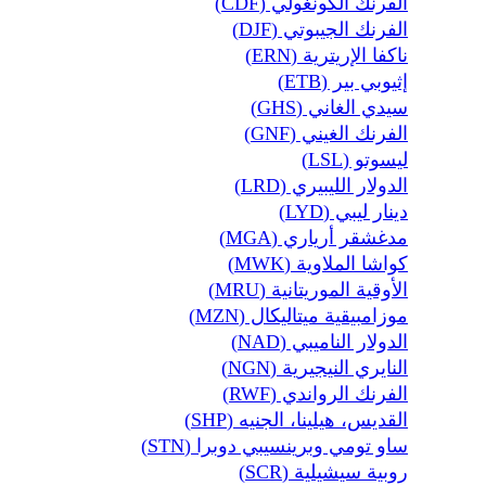
الفرنك الكونغولي (CDF)
الفرنك الجيبوتي (DJF)
ناكفا الإريترية (ERN)
إثيوبي بير (ETB)
سيدي الغاني (GHS)
الفرنك الغيني (GNF)
ليسوتو (LSL)
الدولار الليبيري (LRD)
دينار ليبي (LYD)
مدغشقر أرياري (MGA)
كواشا الملاوية (MWK)
الأوقية الموريتانية (MRU)
موزامبيقية ميتاليكال (MZN)
الدولار الناميبي (NAD)
النايري النيجيرية (NGN)
الفرنك الرواندي (RWF)
القديس، هيلينا، الجنيه (SHP)
ساو تومي وبرينسيبي دوبرا (STN)
روبية سيشيلية (SCR)