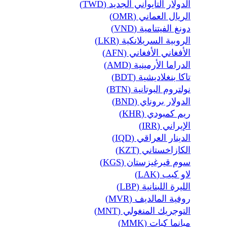
الدولار التايواني الجديد (TWD)
الريال العماني (OMR)
دونغ الفيتنامية (VND)
الروبية السريلانكية (LKR)
الأفغاني الأفغاني (AFN)
الدراما الأرمينية (AMD)
تاكا بنغلاديشية (BDT)
نولتروم البوتانية (BTN)
الدولار بروناي (BND)
ريم كمبودي (KHR)
الإيراني (IRR)
الدينار العراقي (IQD)
الكازاخستاني (KZT)
سوم قيرغيزستان (KGS)
لاو كيب (LAK)
الليرة اللبنانية (LBP)
روفية المالديف (MVR)
التوجريك المنغولي (MNT)
ميانما كيات (MMK)