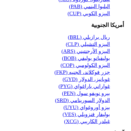
البلبوا البنمي (PAB)
البيزو الكوبي (CUP)
أمريكا الجنوبية
ريال برازيلي (BRL)
البيزو التشيلي (CLP)
البيزو الأرجنتيني (ARS)
بوليفيانو بوليفي (BOB)
البيزو الكولومبي (COP)
جزر فوكلاند، الجنيه (FKP)
غويانيز، الدولار (GYD)
غواراني باراغواي (PYG)
بيرو نويفو سول (PEN)
الدولار السورينامي (SRD)
بيزو أوروغواي (UYU)
بوليفار فنزويلي (VES)
غيلدر الكاريبي (XCG)