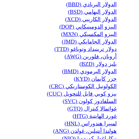
الدولار البربادي (BBD)
الدولار البهامي (BSD)
الدولار الكاريبي (XCD)
البيزو الدومينيكاني (DOP)
البيزو المكسيكي (MXN)
الدولار الجامايكي (JMD)
دولار ترينيداد وتوباغو (TTD)
أروبان، فلورين (AWG)
بليز دولار (BZD)
الدولار البرمودي (BMD)
جزر كايمان (KYD)
الكولونيل الكوستاريكي (CRC)
بيزو كوبي قابل للتحويل (CUC)
السلفادور كولون (SVC)
غواتمالا كيتزال (GTQ)
غورد الهايتية (HTG)
لمبيرا هندوراس (HNL)
هولندا أنتيلين، غولدن (ANG)
نيكاراغوا، كوردوبا (NIO)