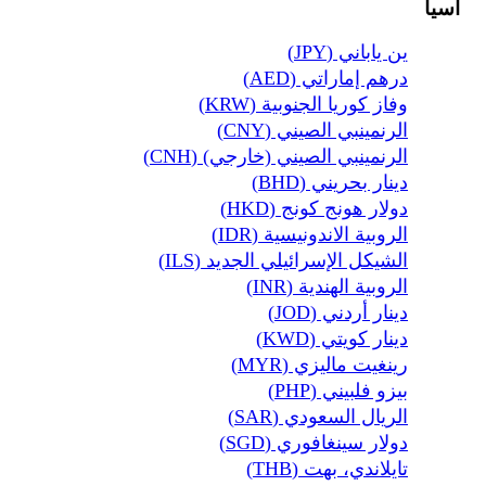
آسيا
ين ياباني (JPY)
درهم إماراتي (AED)
وفاز كوريا الجنوبية (KRW)
الرنمينبي الصيني (CNY)
الرنمينبي الصيني (خارجي) (CNH)
دينار بحريني (BHD)
دولار هونج كونج (HKD)
الروبية الاندونيسية (IDR)
الشيكل الإسرائيلي الجديد (ILS)
الروبية الهندية (INR)
دينار أردني (JOD)
دينار كويتي (KWD)
رينغيت ماليزي (MYR)
بيزو فلبيني (PHP)
الريال السعودي (SAR)
دولار سينغافوري (SGD)
تايلاندي، بهت (THB)