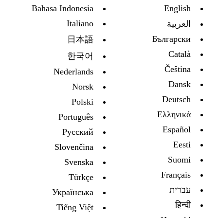
Bahasa Indonesia
English
Italiano
العربية
Български
日本語
Català
한국어
Čeština
Nederlands
Dansk
Norsk
Deutsch
Polski
Ελληνικά
Português
Español
Русский
Eesti
Slovenčina
Suomi
Svenska
Français
Türkçe
עברית
Украïнська
हिन्दी
Tiếng Việt