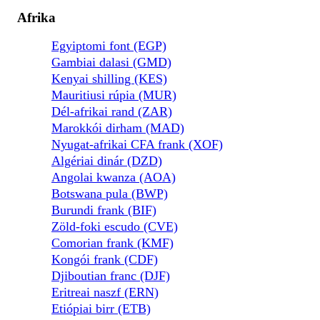
Afrika
Egyiptomi font (EGP)
Gambiai dalasi (GMD)
Kenyai shilling (KES)
Mauritiusi rúpia (MUR)
Dél-afrikai rand (ZAR)
Marokkói dirham (MAD)
Nyugat-afrikai CFA frank (XOF)
Algériai dinár (DZD)
Angolai kwanza (AOA)
Botswana pula (BWP)
Burundi frank (BIF)
Zöld-foki escudo (CVE)
Comorian frank (KMF)
Kongói frank (CDF)
Djiboutian franc (DJF)
Eritreai naszf (ERN)
Etiópiai birr (ETB)