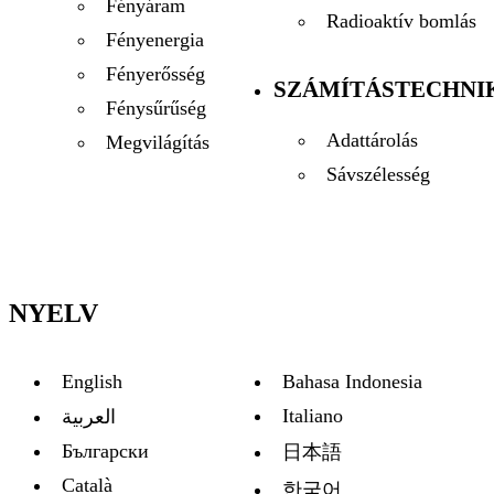
Fényáram
Radioaktív bomlás
Fényenergia
Fényerősség
SZÁMÍTÁSTECHNI
Fénysűrűség
Adattárolás
Megvilágítás
Sávszélesség
NYELV
English
Bahasa Indonesia
Italiano
العربية
Български
日本語
Català
한국어