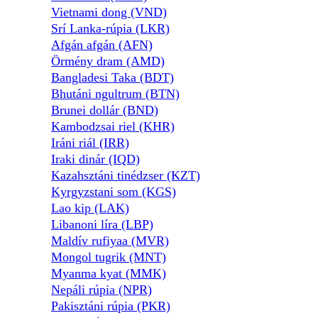
Vietnami dong (VND)
Srí Lanka-rúpia (LKR)
Afgán afgán (AFN)
Örmény dram (AMD)
Bangladesi Taka (BDT)
Bhutáni ngultrum (BTN)
Brunei dollár (BND)
Kambodzsai riel (KHR)
Iráni riál (IRR)
Iraki dinár (IQD)
Kazahsztáni tinédzser (KZT)
Kyrgyzstani som (KGS)
Lao kip (LAK)
Libanoni líra (LBP)
Maldív rufiyaa (MVR)
Mongol tugrik (MNT)
Myanma kyat (MMK)
Nepáli rúpia (NPR)
Pakisztáni rúpia (PKR)