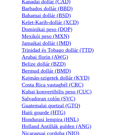
Kanadai dollár (CAD)
Barbados dollár (BBD)
Bahamai dollár (BSD)
Kelet-Karib-dollár (XCD)
Dominikai peso (DOP)
Mexikói peso (MXN)
Jamaikai dollár (JMD)
Trinidad és Tobago dollár (TTD)
Arubai florin (AWG)
Belize dollár (BZD)
Bermud dollár (BMD)
Kajmán-szigetek dollár (KYD)
Costa Rica vastagbél (CRC)
Kubai konvertibilis peso (CUC)
Salvadoran colón (SVC)
Guatemalai quetzal (GTQ)
Haiti gourde (HTG)
Hondurasi lempira (HNL)
Holland Antillák gulden (ANG)
Nicaraguai cordoba (NIO)