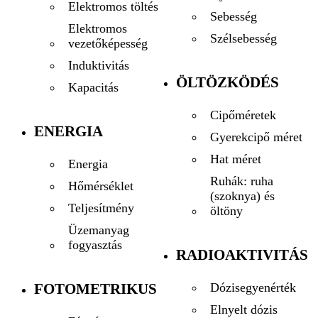
Elektromos töltés
Sebesség
Elektromos
Szélsebesség
vezetőképesség
Induktivitás
ÖLTÖZKÖDÉS
Kapacitás
Cipőméretek
ENERGIA
Gyerekcipő méret
Hat méret
Energia
Ruhák: ruha
Hőmérséklet
(szoknya) és
Teljesítmény
öltöny
Üzemanyag
fogyasztás
RADIOAKTIVITÁS
FOTOMETRIKUS
Dózisegyenérték
Elnyelt dózis