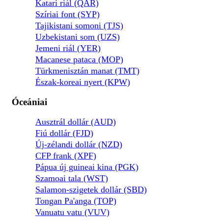
Katari riál (QAR)
Szíriai font (SYP)
Tajikistani somoni (TJS)
Uzbekistani som (UZS)
Jemeni riál (YER)
Macanese pataca (MOP)
Türkmenisztán manat (TMT)
Észak-koreai nyert (KPW)
Óceániai
Ausztrál dollár (AUD)
Fiú dollár (FJD)
Új-zélandi dollár (NZD)
CFP frank (XPF)
Pápua új guineai kina (PGK)
Szamoai tala (WST)
Salamon-szigetek dollár (SBD)
Tongan Pa'anga (TOP)
Vanuatu vatu (VUV)