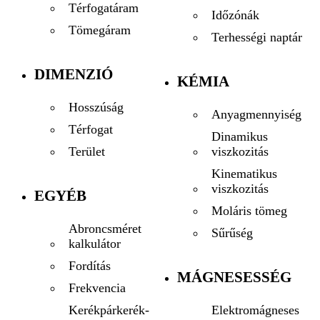
Térfogatáram
Időzónák
Tömegáram
Terhességi naptár
DIMENZIÓ
KÉMIA
Hosszúság
Anyagmennyiség
Térfogat
Dinamikus
viszkozitás
Terület
Kinematikus
viszkozitás
EGYÉB
Moláris tömeg
Abroncsméret
Sűrűség
kalkulátor
Fordítás
MÁGNESESSÉG
Frekvencia
Elektromágneses
Kerékpárkerék-