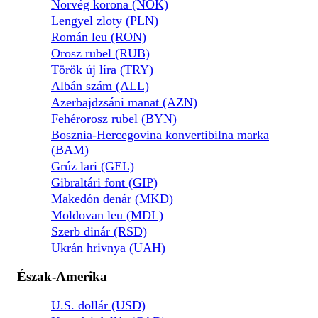
Norvég korona (NOK)
Lengyel zloty (PLN)
Román leu (RON)
Orosz rubel (RUB)
Török új líra (TRY)
Albán szám (ALL)
Azerbajdzsáni manat (AZN)
Fehérorosz rubel (BYN)
Bosznia-Hercegovina konvertibilna marka
(BAM)
Grúz lari (GEL)
Gibraltári font (GIP)
Makedón denár (MKD)
Moldovan leu (MDL)
Szerb dinár (RSD)
Ukrán hrivnya (UAH)
Észak-Amerika
U.S. dollár (USD)