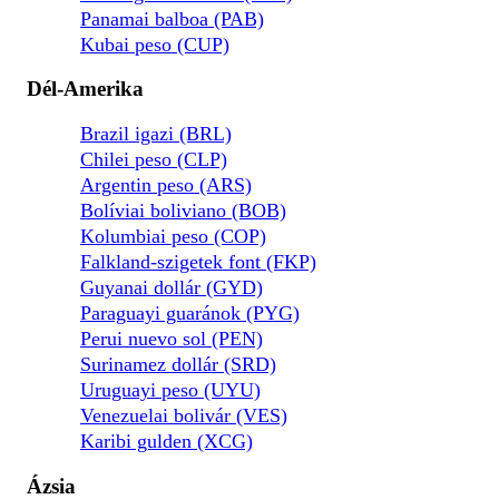
Panamai balboa (PAB)
Kubai peso (CUP)
Dél-Amerika
Brazil igazi (BRL)
Chilei peso (CLP)
Argentin peso (ARS)
Bolíviai boliviano (BOB)
Kolumbiai peso (COP)
Falkland-szigetek font (FKP)
Guyanai dollár (GYD)
Paraguayi guaránok (PYG)
Perui nuevo sol (PEN)
Surinamez dollár (SRD)
Uruguayi peso (UYU)
Venezuelai bolivár (VES)
Karibi gulden (XCG)
Ázsia