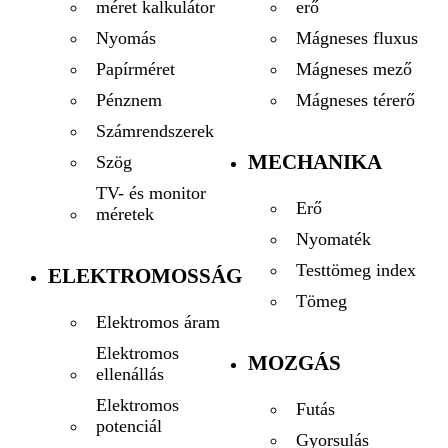
erő
méret kalkulátor
Mágneses fluxus
Nyomás
Mágneses mező
Papírméret
Mágneses térerő
Pénznem
Számrendszerek
MECHANIKA
Szög
TV- és monitor
Erő
méretek
Nyomaték
Testtömeg index
ELEKTROMOSSÁG
Tömeg
Elektromos áram
Elektromos
MOZGÁS
ellenállás
Elektromos
Futás
potenciál
Gyorsulás