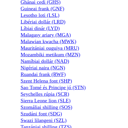
Ghánai cedi (GHS)
Guineai frank (GNF)
Lesotho loti (LSL)
Libériai dollár (LRD)
Líbiai dinár (LYD)
Malagasy ariary (MGA)
Malawian kwacha (MWK)
Mauritániai ouguiya (MRU)
Mozambiki metikum (MZN)
Namíbiai dollár (NAD)
Nigériai naira (NGN)
Ruandai frank (RWF)
Szent Helena font (SHP)
Sao Tomé és Principe jó (STN)
Seychelles rúpia (SCR)
Sierra Leone lion (SLE)
Szomáliai shilling (SOS)
Szudáni font (SDG)
Swazi lilangeni (SZL)
Tanzániai shilling (TZS)