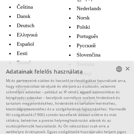
Čeština
Nederlands
Dansk
Norsk
Deutsch
Polski
Ελληνικά
Português
Español
Русский
Eesti
Slovenčina
Suomi
Svenska
×
Adatainak felelős használata
Français
Türkçe
Mi és partnereink sütiket és hasonló technológiákat használunk arra,
עברית
Украïнська
ENGLISH
hogy információkat tároljunk és elérjünk az eszközén, valamint
हिन्दी
Tiếng Việt
személyes adatokat – például az IP-címét, egyedi azonosítókat és
SWEDISH
böngészési adatokat – kezeljünk személyre szabott hirdetések és
Hrvatski
简体中文
tartalom megjelenítéséhez, hirdetések és tartalom méréséhez,
SPANISH
Magyar
közönségismeretekhez és a szolgáltatások fejlesztéséhez.
Harmadik
繁體中文
fél szolgáltatók (1900)
szintén kezelhetik adatait ezekre és más
CATALAN
célokra, beleértve a pontos helymeghatározási adatok és az
ARABIC
eszközjellemzők használatát. Az Ön választásai csak erre a
webhelyre érvényesek. Egyes szolgáltatók hozzájárulás helyett jogos