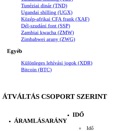
Tunéziai dinár (TND)
Ugandai shilling (UGX)
Közép-afrikai CFA frank (XAF)
Dél-szudáni font (SSP)
Zambiai kwacha (ZMW)
Zimbabwei arany (ZWG)
Egyéb
Különleges lehívási jogok (XDR)
Bitcoin (BTC)
ÁTVÁLTÁS CSOPORT SZERINT
IDŐ
ÁRAMLÁSARÁNY
Idő