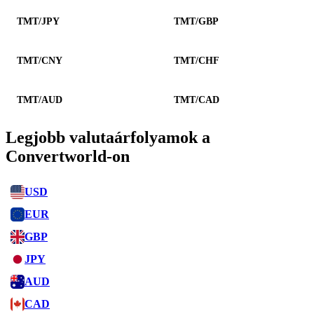
TMT/JPY
TMT/GBP
TMT/CNY
TMT/CHF
TMT/AUD
TMT/CAD
Legjobb valutaárfolyamok a
Convertworld-on
USD
EUR
GBP
JPY
AUD
CAD