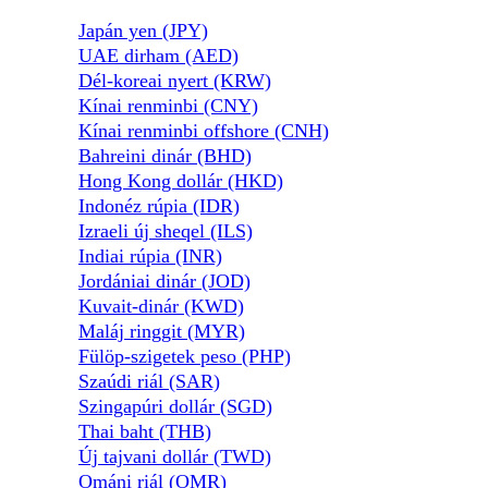
Japán yen (JPY)
UAE dirham (AED)
Dél-koreai nyert (KRW)
Kínai renminbi (CNY)
Kínai renminbi offshore (CNH)
Bahreini dinár (BHD)
Hong Kong dollár (HKD)
Indonéz rúpia (IDR)
Izraeli új sheqel (ILS)
Indiai rúpia (INR)
Jordániai dinár (JOD)
Kuvait-dinár (KWD)
Maláj ringgit (MYR)
Fülöp-szigetek peso (PHP)
Szaúdi riál (SAR)
Szingapúri dollár (SGD)
Thai baht (THB)
Új tajvani dollár (TWD)
Ománi riál (OMR)