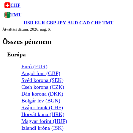
CHF
TMT
USD
EUR
GBP
JPY
AUD
CAD
CHF
TMT
Átváltási dátum: 2026. aug. 6.
Összes pénznem
Európa
Euró (EUR)
Angol font (GBP)
Svéd korona (SEK)
Cseh korona (CZK)
Dán korona (DKK)
Bolgár lev (BGN)
Svájci frank (CHF)
Horvát kuna (HRK)
Magyar forint (HUF)
Izlandi króna (ISK)