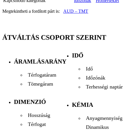
Kapcsolódó kategóriák
Időzónák
Hőmérséklet
Megtekintheti a fordított párt is:
AUD – TMT
ÁTVÁLTÁS CSOPORT SZERINT
IDŐ
ÁRAMLÁSARÁNY
Idő
Térfogatáram
Időzónák
Tömegáram
Terhességi naptár
DIMENZIÓ
KÉMIA
Hosszúság
Anyagmennyiség
Térfogat
Dinamikus