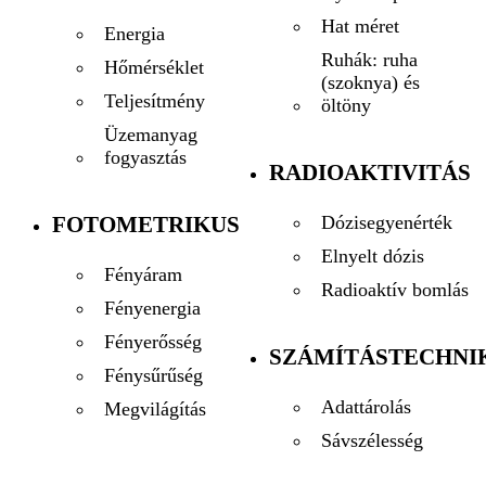
Hat méret
Energia
Ruhák: ruha
Hőmérséklet
(szoknya) és
Teljesítmény
öltöny
Üzemanyag
fogyasztás
RADIOAKTIVITÁS
FOTOMETRIKUS
Dózisegyenérték
Elnyelt dózis
Fényáram
Radioaktív bomlás
Fényenergia
Fényerősség
SZÁMÍTÁSTECHNI
Fénysűrűség
Adattárolás
Megvilágítás
Sávszélesség