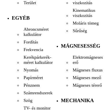
viszkozitás
Terület
Kinematikus
viszkozitás
EGYÉB
Moláris tömeg
Abroncsméret
Sűrűség
kalkulátor
Fordítás
MÁGNESESSÉG
Frekvencia
Elektromágneses
Kerékpárkerék-
erő
méret kalkulátor
Mágneses fluxus
Nyomás
Mágneses mező
Papírméret
Mágneses térerő
Pénznem
Számrendszerek
MECHANIKA
Szög
TV- és monitor