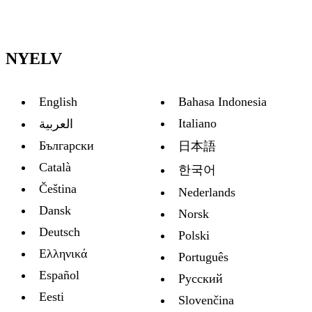
NYELV
English
Bahasa Indonesia
Italiano
العربية
Български
日本語
Català
한국어
Čeština
Nederlands
Dansk
Norsk
Deutsch
Polski
Ελληνικά
Português
Español
Русский
Eesti
Slovenčina