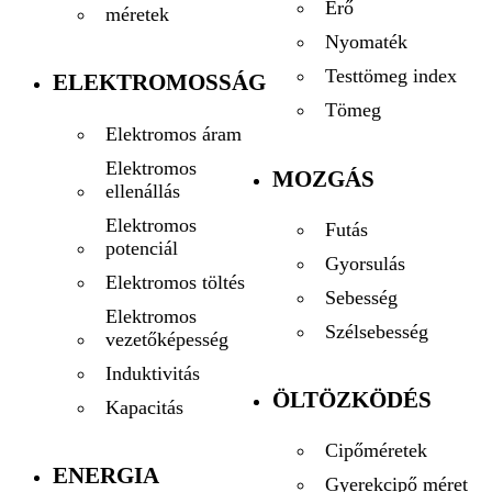
Erő
méretek
Nyomaték
Testtömeg index
ELEKTROMOSSÁG
Tömeg
Elektromos áram
Elektromos
MOZGÁS
ellenállás
Elektromos
Futás
potenciál
Gyorsulás
Elektromos töltés
Sebesség
Elektromos
Szélsebesség
vezetőképesség
Induktivitás
ÖLTÖZKÖDÉS
Kapacitás
Cipőméretek
ENERGIA
Gyerekcipő méret