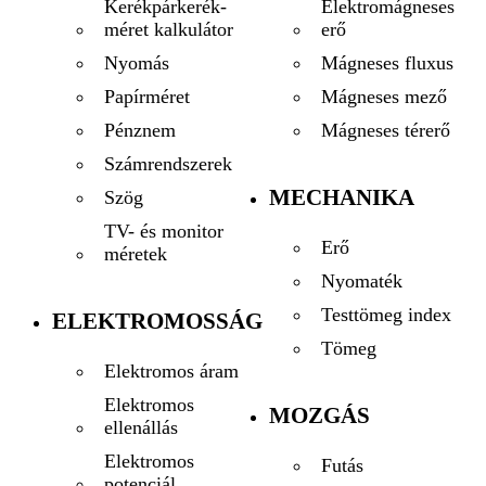
Elektromágneses
Kerékpárkerék-
erő
méret kalkulátor
Mágneses fluxus
Nyomás
Mágneses mező
Papírméret
Mágneses térerő
Pénznem
Számrendszerek
MECHANIKA
Szög
TV- és monitor
Erő
méretek
Nyomaték
Testtömeg index
ELEKTROMOSSÁG
Tömeg
Elektromos áram
Elektromos
MOZGÁS
ellenállás
Elektromos
Futás
potenciál