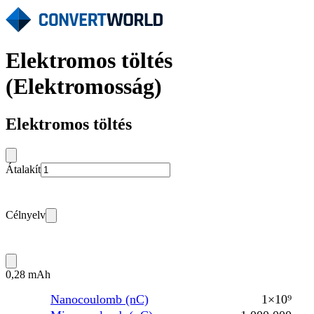
Elektromos töltés
(Elektromosság)
Elektromos töltés
Átalakít
Célnyelv
0,28 mAh
Nanocoulomb (nC)
1×10⁹