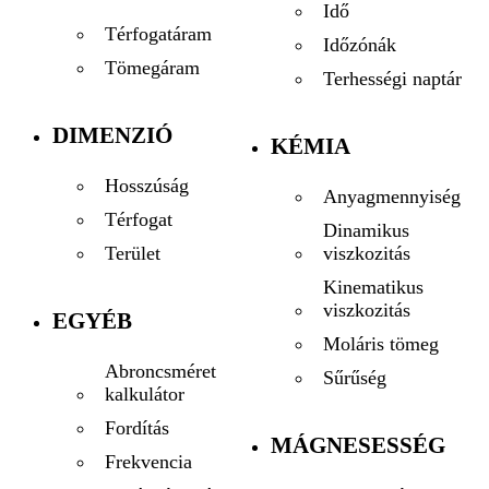
Idő
Térfogatáram
Időzónák
Tömegáram
Terhességi naptár
DIMENZIÓ
KÉMIA
Hosszúság
Anyagmennyiség
Térfogat
Dinamikus
viszkozitás
Terület
Kinematikus
viszkozitás
EGYÉB
Moláris tömeg
Abroncsméret
Sűrűség
kalkulátor
Fordítás
MÁGNESESSÉG
Frekvencia