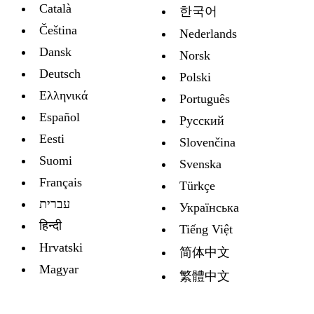
Català
한국어
Čeština
Nederlands
Dansk
Norsk
Deutsch
Polski
Ελληνικά
Português
Español
Русский
Eesti
Slovenčina
Suomi
Svenska
Français
Türkçe
עברית
Украïнська
हिन्दी
Tiếng Việt
Hrvatski
简体中文
Magyar
繁體中文