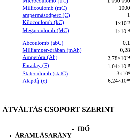
Microcoulomb (µC)
1 000 000
Millicoulomb (mC)
1000
ampermásodperc (C)
1
Kilocoulomb (kC)
1×10⁻³
Megacoulomb (MC)
1×10⁻⁶
Abcoulomb (abC)
0,1
Milliamper-órában (mAh)
0,28
Amperóra (Ah)
2,78×10⁻⁴
Faraday (F)
1,04×10⁻⁵
Statcoulomb (statC)
3×10⁹
Alapdíj (e)
6,24×10¹⁸
ÁTVÁLTÁS CSOPORT SZERINT
IDŐ
ÁRAMLÁSARÁNY