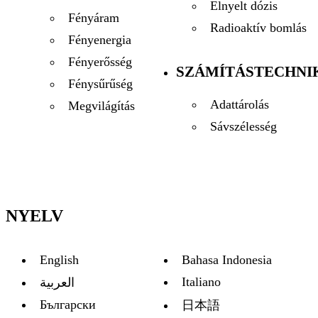
Elnyelt dózis
Fényáram
Radioaktív bomlás
Fényenergia
Fényerősség
SZÁMÍTÁSTECHNI
Fénysűrűség
Adattárolás
Megvilágítás
Sávszélesség
NYELV
English
Bahasa Indonesia
Italiano
العربية
Български
日本語