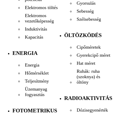
Gyorsulás
Elektromos töltés
Sebesség
Elektromos
Szélsebesség
vezetőképesség
Induktivitás
ÖLTÖZKÖDÉS
Kapacitás
Cipőméretek
ENERGIA
Gyerekcipő méret
Hat méret
Energia
Ruhák: ruha
Hőmérséklet
(szoknya) és
Teljesítmény
öltöny
Üzemanyag
fogyasztás
RADIOAKTIVITÁS
FOTOMETRIKUS
Dózisegyenérték