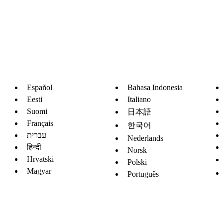
Español
Bahasa Indonesia
Eesti
Italiano
Suomi
日本語
Français
한국어
עברית
Nederlands
हिन्दी
Norsk
Hrvatski
Polski
Magyar
Português