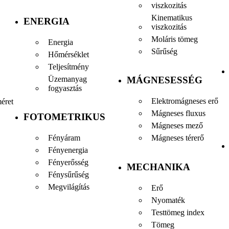
viszkozitás
Kinematikus
ENERGIA
viszkozitás
Moláris tömeg
Energia
Sűrűség
Hőmérséklet
Teljesítmény
Üzemanyag
MÁGNESESSÉG
fogyasztás
Elektromágneses erő
éret
Mágneses fluxus
FOTOMETRIKUS
Mágneses mező
Fényáram
Mágneses térerő
Fényenergia
Fényerősség
MECHANIKA
Fénysűrűség
Megvilágítás
Erő
Nyomaték
Testtömeg index
Tömeg