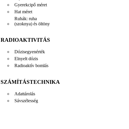
Gyerekcipő méret
Hat méret
Ruhák: ruha
(szoknya) és öltöny
RADIOAKTIVITÁS
Dózisegyenérték
Elnyelt dózis
Radioaktív bomlás
SZÁMÍTÁSTECHNIKA
Adattárolás
Sávszélesség