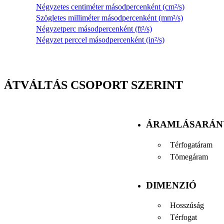
Négyzetes centiméter másodpercenként (cm²/s)
Szögletes milliméter másodpercenként (mm²/s)
Négyzetperc másodpercenként (ft²/s)
Négyzet perccel másodpercenként (in²/s)
ÁTVÁLTÁS CSOPORT SZERINT
ÁRAMLÁSARÁN
Térfogatáram
Tömegáram
DIMENZIÓ
Hosszúság
Térfogat