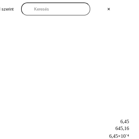
 szerint
✕
6,45
645,16
6,45×10⁻⁴