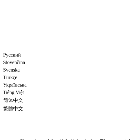
Русский
Slovenčina
Svenska
Türkçe
Украïнська
Tiếng Việt
简体中文
繁體中文