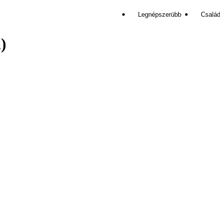
Legnépszerübb
Család
)