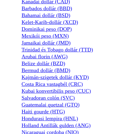
Kanadai dollár (CAD)
Barbados dollár (BBD)
Bahamai dollár (BSD)
Kelet-Karib-dollár (XCD)
Dominikai peso (DOP)
Mexikói peso (MXN)
Jamaikai dollár (JMD)
Trinidad és Tobago dollár (TTD)
Arubai florin (AWG)
Belize dollár (BZD)
Bermud dollár (BMD)
Kajmán-szigetek dollár (KYD)
Costa Rica vastagbél (CRC)
Kubai konvertibilis peso (CUC)
Salvadoran colón (SVC)
Guatemalai quetzal (GTQ)
Haiti gourde (HTG)
Hondurasi lempira (HNL)
Holland Antillák gulden (ANG)
Nicaraguai cordoba (NIO)