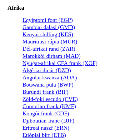
Afrika
Egyiptomi font (EGP)
Gambiai dalasi (GMD)
Kenyai shilling (KES)
Mauritiusi rúpia (MUR)
Dél-afrikai rand (ZAR)
Marokkói dirham (MAD)
Nyugat-afrikai CFA frank (XOF)
Algériai dinár (DZD)
Angolai kwanza (AOA)
Botswana pula (BWP)
Burundi frank (BIF)
Zöld-foki escudo (CVE)
Comorian frank (KMF)
Kongói frank (CDF)
Djiboutian franc (DJF)
Eritreai naszf (ERN)
Etiópiai birr (ETB)