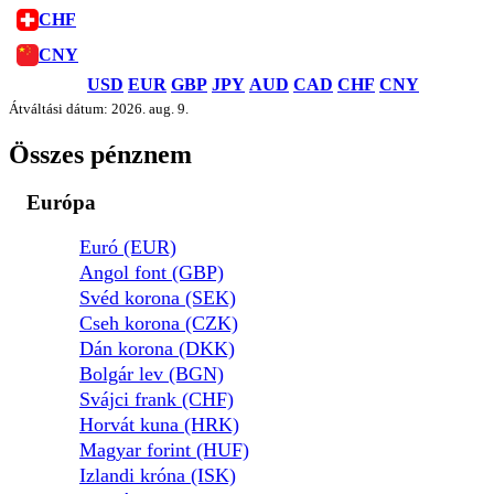
CHF
CNY
USD
EUR
GBP
JPY
AUD
CAD
CHF
CNY
Átváltási dátum: 2026. aug. 9.
Összes pénznem
Európa
Euró (EUR)
Angol font (GBP)
Svéd korona (SEK)
Cseh korona (CZK)
Dán korona (DKK)
Bolgár lev (BGN)
Svájci frank (CHF)
Horvát kuna (HRK)
Magyar forint (HUF)
Izlandi króna (ISK)