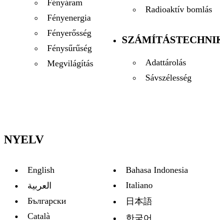
Fényáram
Radioaktív bomlás
Fényenergia
Fényerősség
SZÁMÍTÁSTECHNI
Fénysűrűség
Adattárolás
Megvilágítás
Sávszélesség
NYELV
English
Bahasa Indonesia
Italiano
العربية
Български
日本語
Català
한국어