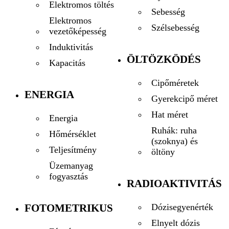
Elektromos töltés
Sebesség
Elektromos
Szélsebesség
vezetőképesség
Induktivitás
ÖLTÖZKÖDÉS
Kapacitás
Cipőméretek
ENERGIA
Gyerekcipő méret
Hat méret
Energia
Ruhák: ruha
Hőmérséklet
(szoknya) és
Teljesítmény
öltöny
Üzemanyag
fogyasztás
RADIOAKTIVITÁS
FOTOMETRIKUS
Dózisegyenérték
Elnyelt dózis