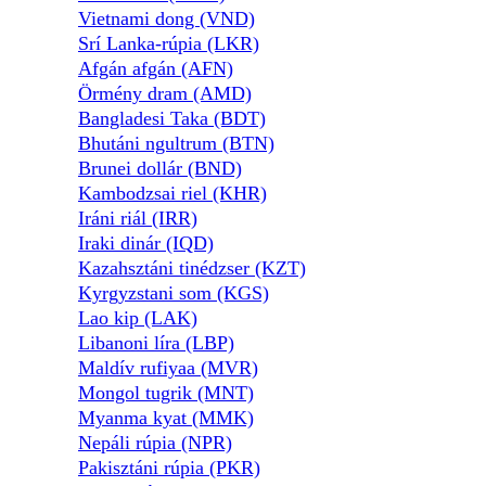
Vietnami dong (VND)
Srí Lanka-rúpia (LKR)
Afgán afgán (AFN)
Örmény dram (AMD)
Bangladesi Taka (BDT)
Bhutáni ngultrum (BTN)
Brunei dollár (BND)
Kambodzsai riel (KHR)
Iráni riál (IRR)
Iraki dinár (IQD)
Kazahsztáni tinédzser (KZT)
Kyrgyzstani som (KGS)
Lao kip (LAK)
Libanoni líra (LBP)
Maldív rufiyaa (MVR)
Mongol tugrik (MNT)
Myanma kyat (MMK)
Nepáli rúpia (NPR)
Pakisztáni rúpia (PKR)