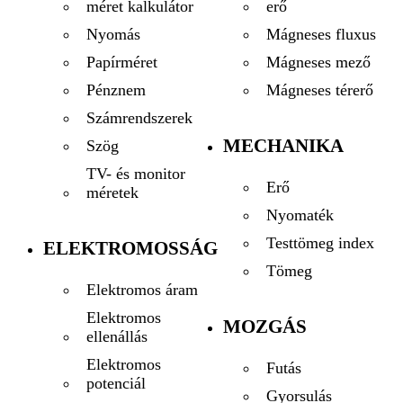
erő
méret kalkulátor
Mágneses fluxus
Nyomás
Mágneses mező
Papírméret
Mágneses térerő
Pénznem
Számrendszerek
MECHANIKA
Szög
TV- és monitor
Erő
méretek
Nyomaték
Testtömeg index
ELEKTROMOSSÁG
Tömeg
Elektromos áram
Elektromos
MOZGÁS
ellenállás
Elektromos
Futás
potenciál
Gyorsulás