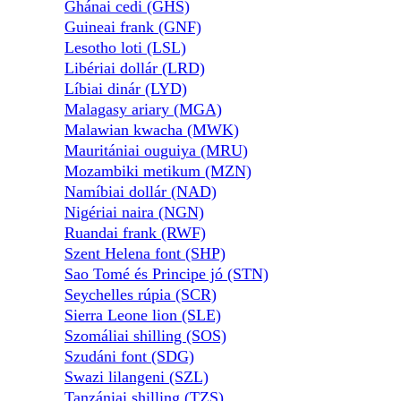
Ghánai cedi (GHS)
Guineai frank (GNF)
Lesotho loti (LSL)
Libériai dollár (LRD)
Líbiai dinár (LYD)
Malagasy ariary (MGA)
Malawian kwacha (MWK)
Mauritániai ouguiya (MRU)
Mozambiki metikum (MZN)
Namíbiai dollár (NAD)
Nigériai naira (NGN)
Ruandai frank (RWF)
Szent Helena font (SHP)
Sao Tomé és Principe jó (STN)
Seychelles rúpia (SCR)
Sierra Leone lion (SLE)
Szomáliai shilling (SOS)
Szudáni font (SDG)
Swazi lilangeni (SZL)
Tanzániai shilling (TZS)