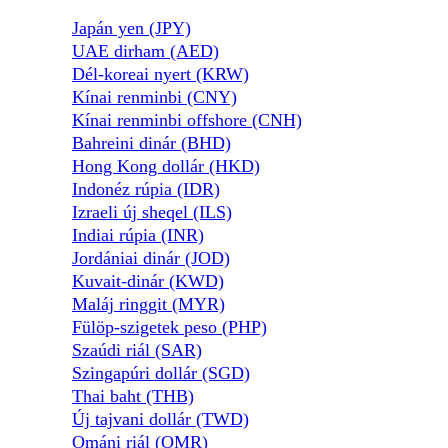
Japán yen (JPY)
UAE dirham (AED)
Dél-koreai nyert (KRW)
Kínai renminbi (CNY)
Kínai renminbi offshore (CNH)
Bahreini dinár (BHD)
Hong Kong dollár (HKD)
Indonéz rúpia (IDR)
Izraeli új sheqel (ILS)
Indiai rúpia (INR)
Jordániai dinár (JOD)
Kuvait-dinár (KWD)
Maláj ringgit (MYR)
Fülöp-szigetek peso (PHP)
Szaúdi riál (SAR)
Szingapúri dollár (SGD)
Thai baht (THB)
Új tajvani dollár (TWD)
Ománi riál (OMR)