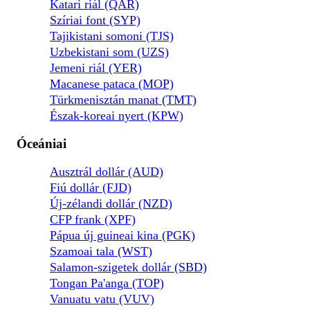
Katari riál (QAR)
Szíriai font (SYP)
Tajikistani somoni (TJS)
Uzbekistani som (UZS)
Jemeni riál (YER)
Macanese pataca (MOP)
Türkmenisztán manat (TMT)
Észak-koreai nyert (KPW)
Óceániai
Ausztrál dollár (AUD)
Fiú dollár (FJD)
Új-zélandi dollár (NZD)
CFP frank (XPF)
Pápua új guineai kina (PGK)
Szamoai tala (WST)
Salamon-szigetek dollár (SBD)
Tongan Pa'anga (TOP)
Vanuatu vatu (VUV)