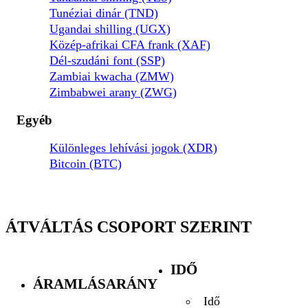
Tunéziai dinár (TND)
Ugandai shilling (UGX)
Közép-afrikai CFA frank (XAF)
Dél-szudáni font (SSP)
Zambiai kwacha (ZMW)
Zimbabwei arany (ZWG)
Egyéb
Különleges lehívási jogok (XDR)
Bitcoin (BTC)
ÁTVÁLTÁS CSOPORT SZERINT
IDŐ
ÁRAMLÁSARÁNY
Idő