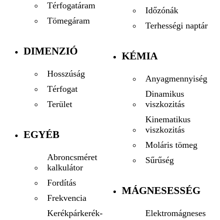
Térfogatáram
Időzónák
Tömegáram
Terhességi naptár
DIMENZIÓ
KÉMIA
Hosszúság
Anyagmennyiség
Térfogat
Dinamikus
viszkozitás
Terület
Kinematikus
viszkozitás
EGYÉB
Moláris tömeg
Abroncsméret
Sűrűség
kalkulátor
Fordítás
MÁGNESESSÉG
Frekvencia
Elektromágneses
Kerékpárkerék-