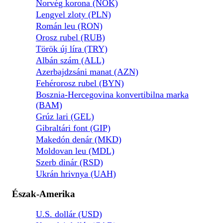
Norvég korona (NOK)
Lengyel zloty (PLN)
Román leu (RON)
Orosz rubel (RUB)
Török új líra (TRY)
Albán szám (ALL)
Azerbajdzsáni manat (AZN)
Fehérorosz rubel (BYN)
Bosznia-Hercegovina konvertibilna marka
(BAM)
Grúz lari (GEL)
Gibraltári font (GIP)
Makedón denár (MKD)
Moldovan leu (MDL)
Szerb dinár (RSD)
Ukrán hrivnya (UAH)
Észak-Amerika
U.S. dollár (USD)