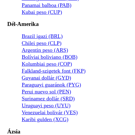
Panamai balboa (PAB)
Kubai peso (CUP)
Dél-Amerika
Brazil igazi (BRL)
Chilei peso (CLP)
Argentin peso (ARS)
Bolíviai boliviano (BOB)
Kolumbiai peso (COP)
Falkland-szigetek font (FKP)
Guyanai dollár (GYD)
Paraguayi guaránok (PYG)
Perui nuevo sol (PEN)
Surinamez dollár (SRD)
Uruguayi peso (UYU)
Venezuelai bolivár (VES)
Karibi gulden (XCG)
Ázsia