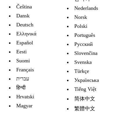
Čeština
Nederlands
Dansk
Norsk
Deutsch
Polski
Ελληνικά
Português
Español
Русский
Eesti
Slovenčina
Suomi
Svenska
Français
Türkçe
עברית
Украïнська
हिन्दी
Tiếng Việt
Hrvatski
简体中文
Magyar
繁體中文