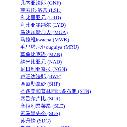
几内亚法郎 (GNF)
莱索托·洛蒂 (LSL)
利比里亚元 (LRD)
利比亚第纳尔 (LYD)
马达加斯加人 (MGA)
马拉维kwacha (MWK)
毛里塔尼亚ouguiya (MRU)
莫桑比克语 (MZN)
纳米比亚元 (NAD)
尼日利亚奈拉 (NGN)
卢旺达法郎 (RWF)
圣赫勒拿磅 (SHP)
圣多美和普林西比多布朗 (STN)
塞舌尔卢比 (SCR)
塞拉利昂莱昂 (SLE)
索马里先令 (SOS)
苏丹镑 (SDG)