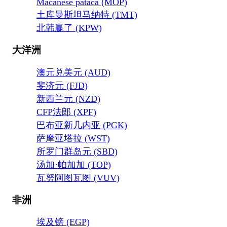
Macanese pataca (MOP)
土库曼斯坦马纳特 (TMT)
北韩赢了 (KPW)
大洋洲
澳元兑美元 (AUD)
斐济元 (FJD)
新西兰元 (NZD)
CFP法郎 (XPF)
巴布亚新几内亚 (PGK)
萨摩亚塔拉 (WST)
所罗门群岛元 (SBD)
汤加·帕加加 (TOP)
瓦努阿图瓦图 (VUV)
非洲
埃及镑 (EGP)