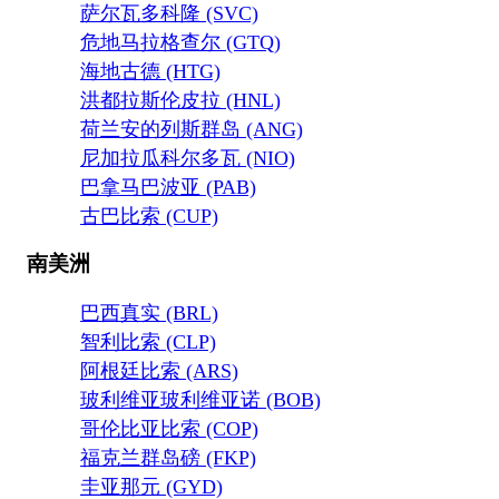
萨尔瓦多科隆 (SVC)
危地马拉格查尔 (GTQ)
海地古德 (HTG)
洪都拉斯伦皮拉 (HNL)
荷兰安的列斯群岛 (ANG)
尼加拉瓜科尔多瓦 (NIO)
巴拿马巴波亚 (PAB)
古巴比索 (CUP)
南美洲
巴西真实 (BRL)
智利比索 (CLP)
阿根廷比索 (ARS)
玻利维亚玻利维亚诺 (BOB)
哥伦比亚比索 (COP)
福克兰群岛磅 (FKP)
圭亚那元 (GYD)