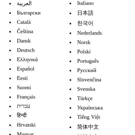
Italiano
العربية
Български
日本語
Català
한국어
Čeština
Nederlands
Dansk
Norsk
Deutsch
Polski
Ελληνικά
Português
Español
Русский
Eesti
Slovenčina
Suomi
Svenska
Français
Türkçe
עברית
Украïнська
हिन्दी
Tiếng Việt
Hrvatski
简体中文
Magyar