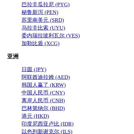
巴拉圭瓜拉尼 (PYG)
秘鲁新泻 (PEN)
苏里南美元 (SRD)
乌拉圭比索 (UYU)
委内瑞拉玻利瓦尔 (VES)
加勒比盾 (XCG)
亚洲
日圆 (JPY)
阿联酋迪拉姆 (AED)
韩国人赢了 (KRW)
中国人民币 (CNY)
离岸人民币 (CNH)
巴林第纳尔 (BHD)
港元 (HKD)
印度尼西亚卢比 (IDR)
以色列新谢克尔 (ILS)