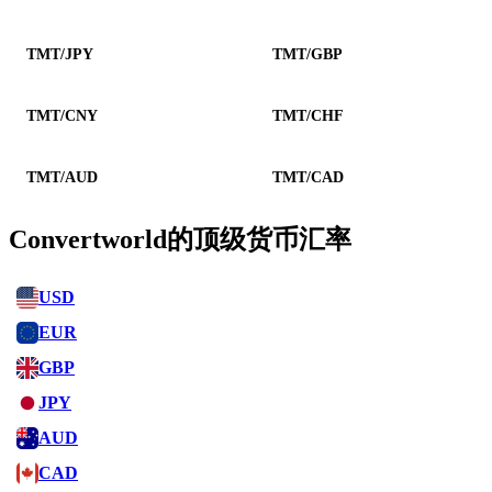
TMT/JPY
TMT/GBP
TMT/CNY
TMT/CHF
TMT/AUD
TMT/CAD
Convertworld的顶级货币汇率
USD
EUR
GBP
JPY
AUD
CAD