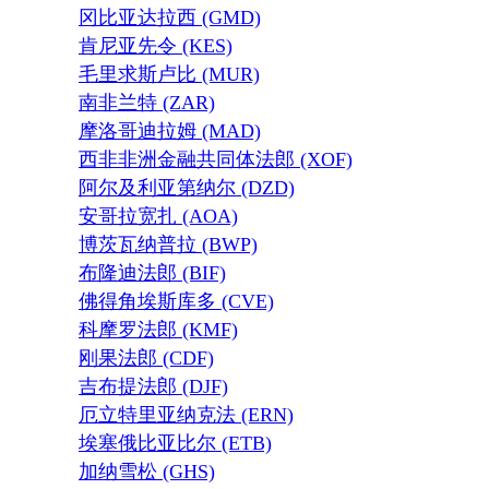
冈比亚达拉西 (GMD)
肯尼亚先令 (KES)
毛里求斯卢比 (MUR)
南非兰特 (ZAR)
摩洛哥迪拉姆 (MAD)
西非非洲金融共同体法郎 (XOF)
阿尔及利亚第纳尔 (DZD)
安哥拉宽扎 (AOA)
博茨瓦纳普拉 (BWP)
布隆迪法郎 (BIF)
佛得角埃斯库多 (CVE)
科摩罗法郎 (KMF)
刚果法郎 (CDF)
吉布提法郎 (DJF)
厄立特里亚纳克法 (ERN)
埃塞俄比亚比尔 (ETB)
加纳雪松 (GHS)