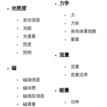
力学
光照度
力
发光强度
力矩
光能
身高体重指数
光通量
重量
照度
照明
流量
流量
磁
质量流率
磁场强度
磁动势
能量
磁感应强度
功率
磁通量