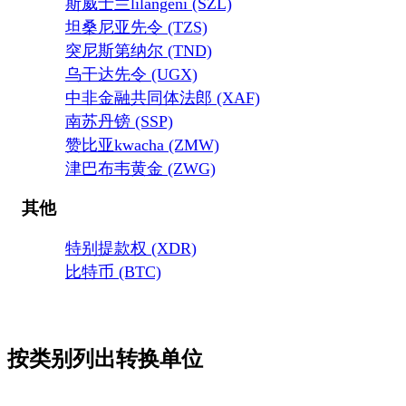
斯威士兰lilangeni (SZL)
坦桑尼亚先令 (TZS)
突尼斯第纳尔 (TND)
乌干达先令 (UGX)
中非金融共同体法郎 (XAF)
南苏丹镑 (SSP)
赞比亚kwacha (ZMW)
津巴布韦黄金 (ZWG)
其他
特别提款权 (XDR)
比特币 (BTC)
按类别列出转换单位