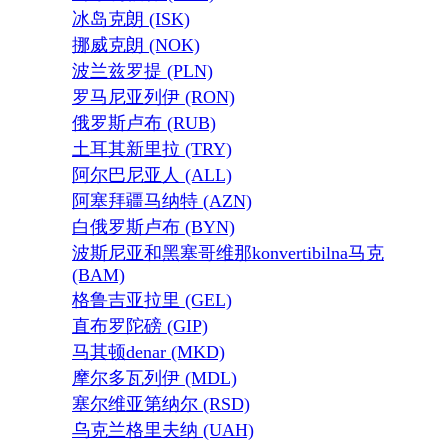
冰岛克朗 (ISK)
挪威克朗 (NOK)
波兰兹罗提 (PLN)
罗马尼亚列伊 (RON)
俄罗斯卢布 (RUB)
土耳其新里拉 (TRY)
阿尔巴尼亚人 (ALL)
阿塞拜疆马纳特 (AZN)
白俄罗斯卢布 (BYN)
波斯尼亚和黑塞哥维那konvertibilna马克
(BAM)
格鲁吉亚拉里 (GEL)
直布罗陀磅 (GIP)
马其顿denar (MKD)
摩尔多瓦列伊 (MDL)
塞尔维亚第纳尔 (RSD)
乌克兰格里夫纳 (UAH)