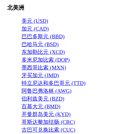
北美洲
美元 (USD)
加元 (CAD)
巴巴多斯元 (BBD)
巴哈马元 (BSD)
东加勒比元 (XCD)
多米尼加比索 (DOP)
墨西哥比索 (MXN)
牙买加元 (JMD)
特立尼达和多巴哥元 (TTD)
阿鲁巴弗洛林 (AWG)
伯利兹美元 (BZD)
百慕大元 (BMD)
开曼群岛美元 (KYD)
哥斯达黎加结肠 (CRC)
古巴可兑换比索 (CUC)