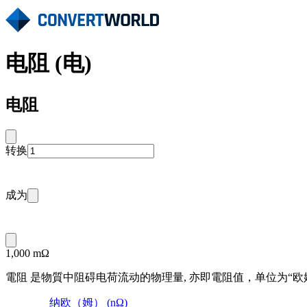
电阻 (电)
电阻
转换
成为
1,000 mΩ
電阻 是物質中阻碍电荷流动的物理量, 亦即電阻值，单位为“欧姆”
纳欧（姆） (nΩ)