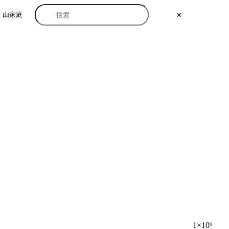
由家庭
✕
1×10⁹