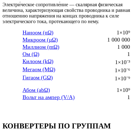
Электри́ческое сопротивле́ние — скалярная физическая
величина, характеризующая свойства проводника и равная
отношению напряжения на концах проводника к силе
электрического тока, протекающего по нему.
Наноом (nΩ)
1×10⁹
Микроом (µΩ)
1 000 000
Миллиом (mΩ)
1 000
Ом (Ω)
1
Килоом (kΩ)
1×10⁻³
Мегаом (MΩ)
1×10⁻⁶
Гигаом (GΩ)
1×10⁻⁹
Абом (abΩ)
1×10⁹
Вольт на ампер (V/A)
1
КОНВЕРТЕРЫ ПО ГРУППАМ