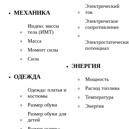
Электрический
МЕХАНИКА
ток
Электрическое
Индекс массы
сопротивление
тела (ИМТ)
Масса
Электростатически
потенциал
Момент силы
Сила
ЭНЕРГИЯ
ОДЕЖДА
Мощность
Расход топлива
Одежда: платья и
костюмы
Температура
Размер обуви
Энергия
Размер обуви для
детей
Размер шляпы