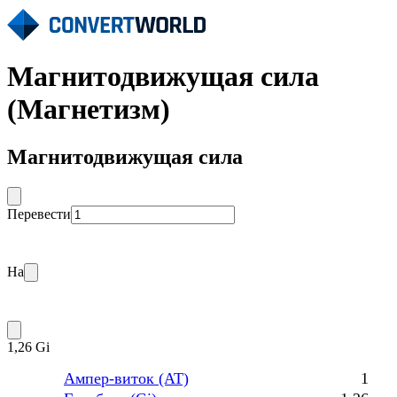
Магнитодвижущая сила
(Магнетизм)
Магнитодвижущая сила
Перевести
На
1,26 Gi
Ампер-виток (AT)
1