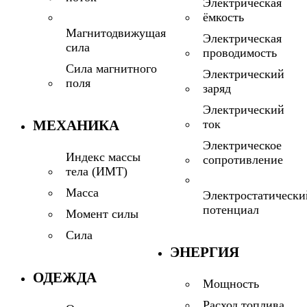
Электрическая
ёмкость
Магнитодвижущая
Электрическая
сила
проводимость
Сила магнитного
Электрический
поля
заряд
Электрический
МЕХАНИКА
ток
Электрическое
Индекс массы
сопротивление
тела (ИМТ)
Масса
Электростатически
потенциал
Момент силы
Сила
ЭНЕРГИЯ
ОДЕЖДА
Мощность
Расход топлива