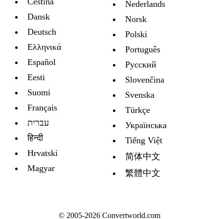
Čeština
Nederlands
Dansk
Norsk
Deutsch
Polski
Ελληνικά
Português
Español
Русский
Eesti
Slovenčina
Suomi
Svenska
Français
Türkçe
עברית
Украïнська
हिन्दी
Tiếng Việt
Hrvatski
简体中文
Magyar
繁體中文
© 2005-2026 Convertworld.com