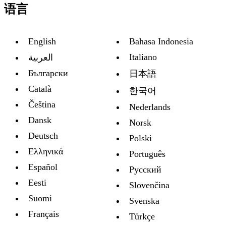
语言
English
Bahasa Indonesia
Italiano
العربية
Български
日本語
Català
한국어
Čeština
Nederlands
Dansk
Norsk
Deutsch
Polski
Ελληνικά
Português
Español
Русский
Eesti
Slovenčina
Suomi
Svenska
Français
Türkçe