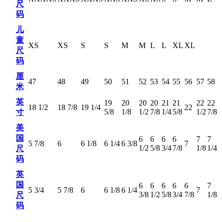
尺
码
儿
童
XS
XS
S
S
M
M
L
L
XL
XL
尺
码
厘
47
48
49
50
51
52
53
54
55
56
57
58
5
米
英
19
20
20
20
21
21
22
22
2
18 1/2
18 7/8
19 1/4
22
5/8
1/8
1/2
7/8
1/4
5/8
1/2
7/8
1
寸
美
国
6
6
6
6
7
7
7
5 7/8
6
6 1/8
6 1/4
6 3/8
7
1/2
5/8
3/4
7/8
1/8
1/4
3
尺
码
英
国
6
6
6
6
6
7
7
5 3/4
5 7/8
6
6 1/8
6 1/4
7
3/8
1/2
5/8
3/4
7/8
1/8
1
尺
码