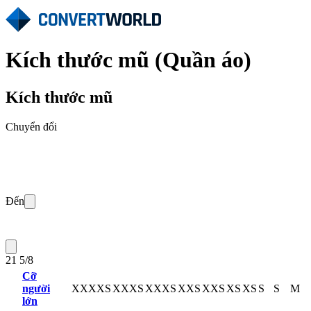
Kích thước mũ (Quần áo)
Kích thước mũ
Chuyển đổi
Đến
21 5/8
Cỡ
người
XXXXS
XXXS
XXXS
XXS
XXS
XS
XS
S
S
M
lớn