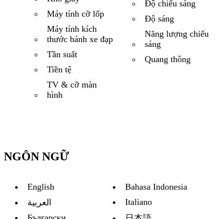
Độ chiếu sáng
Máy tính cỡ lốp
Độ sáng
Máy tính kích
Năng lượng chiếu
thước bánh xe đạp
sáng
Tần suất
Quang thông
Tiền tệ
TV & cỡ màn
hình
NGÔN NGỮ
English
Bahasa Indonesia
Italiano
العربية
Български
日本語