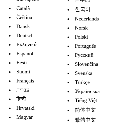
Català
한국어
Čeština
Nederlands
Dansk
Norsk
Deutsch
Polski
Ελληνικά
Português
Español
Русский
Eesti
Slovenčina
Suomi
Svenska
Français
Türkçe
עברית
Украïнська
हिन्दी
Tiếng Việt
Hrvatski
简体中文
Magyar
繁體中文