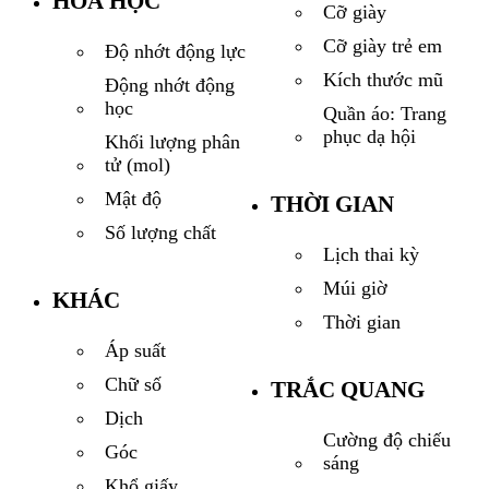
HÓA HỌC
Cỡ giày
Cỡ giày trẻ em
Độ nhớt động lực
Kích thước mũ
Động nhớt động
học
Quần áo: Trang
phục dạ hội
Khối lượng phân
tử (mol)
Mật độ
THỜI GIAN
Số lượng chất
Lịch thai kỳ
Múi giờ
KHÁC
Thời gian
Áp suất
Chữ số
TRẮC QUANG
Dịch
Cường độ chiếu
Góc
sáng
Khổ giấy