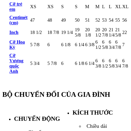
Cỡ trẻ
XS
XS
S
S
M
M
L
L
XL
XL
em
Centimét
47
48
49
50
51
52
53
54
55
56
(cm)
19
20
20
20
21
21
Inch
18 1/2
18 7/8
19 1/4
22
5/8
1/8
1/2
7/8
1/4
5/8
Cỡ Hoa
6
6
6
6
5 7/8
6
6 1/8
6 1/4
6 3/8
7
Kỳ
1/2
5/8
3/4
7/8
Cỡ
Vương
6
6
6
6
6
5 3/4
5 7/8
6
6 1/8
6 1/4
quốc
3/8
1/2
5/8
3/4
7/8
Anh
BỘ CHUYỂN ĐỔI CỦA GIA ĐÌNH
KÍCH THƯỚC
CHUYỂN ĐỘNG
Chiều dài