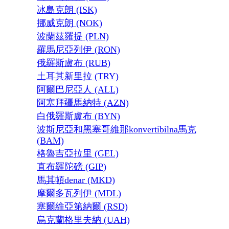
冰島克朗 (ISK)
挪威克朗 (NOK)
波蘭茲羅提 (PLN)
羅馬尼亞列伊 (RON)
俄羅斯盧布 (RUB)
土耳其新里拉 (TRY)
阿爾巴尼亞人 (ALL)
阿塞拜疆馬納特 (AZN)
白俄羅斯盧布 (BYN)
波斯尼亞和黑塞哥維那konvertibilna馬克
(BAM)
格魯吉亞拉里 (GEL)
直布羅陀磅 (GIP)
馬其頓denar (MKD)
摩爾多瓦列伊 (MDL)
塞爾維亞第納爾 (RSD)
烏克蘭格里夫納 (UAH)