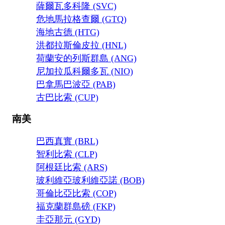
薩爾瓦多科隆 (SVC)
危地馬拉格查爾 (GTQ)
海地古德 (HTG)
洪都拉斯倫皮拉 (HNL)
荷蘭安的列斯群島 (ANG)
尼加拉瓜科爾多瓦 (NIO)
巴拿馬巴波亞 (PAB)
古巴比索 (CUP)
南美
巴西真實 (BRL)
智利比索 (CLP)
阿根廷比索 (ARS)
玻利維亞玻利維亞諾 (BOB)
哥倫比亞比索 (COP)
福克蘭群島磅 (FKP)
圭亞那元 (GYD)