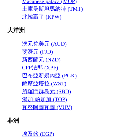
Macanese pataca (MOP)
土庫曼斯坦馬納特 (TMT)
北韓贏了 (KPW)
大洋洲
澳元兌美元 (AUD)
斐濟元 (FJD)
新西蘭元 (NZD)
CFP法郎 (XPF)
巴布亞新幾內亞 (PGK)
薩摩亞塔拉 (WST)
所羅門群島元 (SBD)
湯加·帕加加 (TOP)
瓦努阿圖瓦圖 (VUV)
非洲
埃及鎊 (EGP)