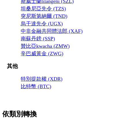
斯威士蘭lilangeni (SZL)
坦桑尼亞先令 (TZS)
突尼斯第納爾 (TND)
烏干達先令 (UGX)
中非金融共同體法郎 (XAF)
南蘇丹鎊 (SSP)
贊比亞kwacha (ZMW)
辛巴威黃金 (ZWG)
其他
特別提款權 (XDR)
比特幣 (BTC)
依類別轉換