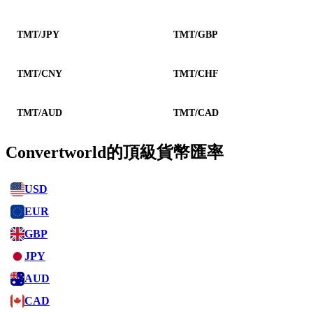
TMT/JPY
TMT/GBP
TMT/CNY
TMT/CHF
TMT/AUD
TMT/CAD
Convertworld的頂級貨幣匯率
USD
EUR
GBP
JPY
AUD
CAD