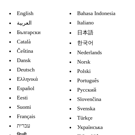
English
Bahasa Indonesia
Italiano
العربية
Български
日本語
Català
한국어
Čeština
Nederlands
Dansk
Norsk
Deutsch
Polski
Ελληνικά
Português
Español
Русский
Eesti
Slovenčina
Suomi
Svenska
Français
Türkçe
עברית
Украïнська