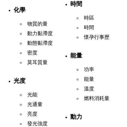
時間
化學
時區
物質的量
時間
動力黏滯度
懷孕行事歷
動態黏滯度
密度
能量
莫耳質量
功率
能量
光度
溫度
光能
燃料消耗量
光通量
亮度
動力
發光強度