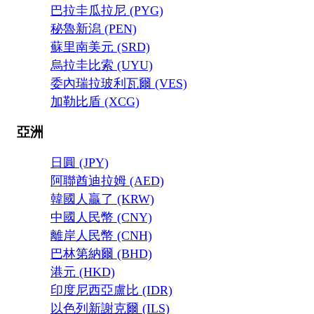
巴拉圭瓜拉尼 (PYG)
秘魯新潟 (PEN)
蘇里南美元 (SRD)
烏拉圭比索 (UYU)
委內瑞拉玻利瓦爾 (VES)
加勒比盾 (XCG)
亞洲
日圓 (JPY)
阿聯酋迪拉姆 (AED)
韓國人贏了 (KRW)
中國人民幣 (CNY)
離岸人民幣 (CNH)
巴林第納爾 (BHD)
港元 (HKD)
印度尼西亞盧比 (IDR)
以色列新謝克爾 (ILS)