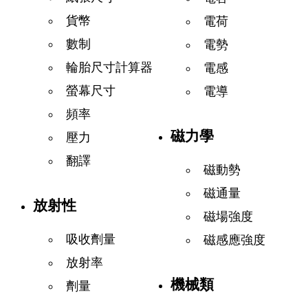
貨幣
電荷
數制
電勢
輪胎尺寸計算器
電感
螢幕尺寸
電導
頻率
磁力學
壓力
翻譯
磁動勢
磁通量
放射性
磁場強度
吸收劑量
磁感應強度
放射率
機械類
劑量