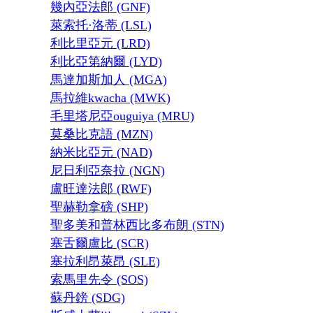
幾內亞法郎 (GNF)
萊索托·洛蒂 (LSL)
利比里亞元 (LRD)
利比亞第納爾 (LYD)
馬達加斯加人 (MGA)
馬拉維kwacha (MWK)
毛里塔尼亞ouguiya (MRU)
莫桑比克語 (MZN)
納米比亞元 (NAD)
尼日利亞奈拉 (NGN)
盧旺達法郎 (RWF)
聖赫勒拿磅 (SHP)
聖多美和普林西比多布朗 (STN)
塞舌爾盧比 (SCR)
塞拉利昂萊昂 (SLE)
索馬里先令 (SOS)
蘇丹鎊 (SDG)