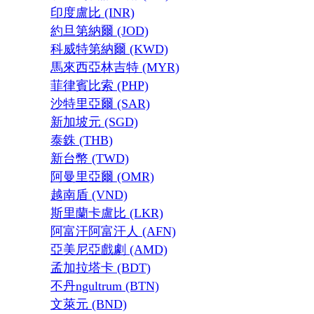
印度盧比 (INR)
約旦第納爾 (JOD)
科威特第納爾 (KWD)
馬來西亞林吉特 (MYR)
菲律賓比索 (PHP)
沙特里亞爾 (SAR)
新加坡元 (SGD)
泰銖 (THB)
新台幣 (TWD)
阿曼里亞爾 (OMR)
越南盾 (VND)
斯里蘭卡盧比 (LKR)
阿富汗阿富汗人 (AFN)
亞美尼亞戲劇 (AMD)
孟加拉塔卡 (BDT)
不丹ngultrum (BTN)
文萊元 (BND)