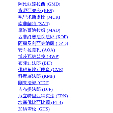
岡比亞達拉西 (GMD)
肯尼亞先令 (KES)
毛里求斯盧比 (MUR)
南非蘭特 (ZAR)
摩洛哥迪拉姆 (MAD)
西非終審法院法郎 (XOF)
阿爾及利亞第納爾 (DZD)
安哥拉寬扎 (AOA)
博茨瓦納普拉 (BWP)
布隆迪法郎 (BIF)
佛得角埃斯庫多 (CVE)
科摩羅法郎 (KMF)
剛果法郎 (CDF)
吉布提法郎 (DJF)
厄立特里亞納克法 (ERN)
埃塞俄比亞比爾 (ETB)
加納雪松 (GHS)