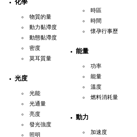
化學
時區
物質的量
時間
動力黏滯度
懷孕行事歷
動態黏滯度
密度
能量
莫耳質量
功率
能量
光度
溫度
光能
燃料消耗量
光通量
亮度
動力
發光強度
加速度
照明