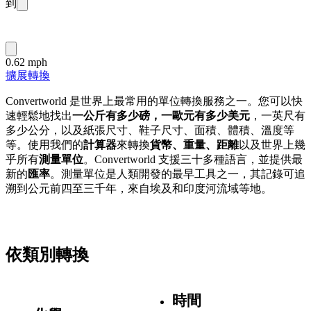
到
0.62 mph
擴展轉換
Convertworld 是世界上最常用的單位轉換服務之一。您可以快
速輕鬆地找出
一公斤有多少磅，一歐元有多少美元
，一英尺有
多少公分，以及紙張尺寸、鞋子尺寸、面積、體積、溫度等
等。使用我們的
計算器
來轉換
貨幣、重量、距離
以及世界上幾
乎所有
測量單位
。Convertworld 支援三十多種語言，並提供最
新的
匯率
。測量單位是人類開發的最早工具之一，其記錄可追
溯到公元前四至三千年，來自埃及和印度河流域等地。
依類別轉換
時間