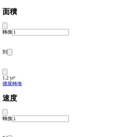
面積
轉換
到
1.2 yr²
擴展轉換
速度
轉換