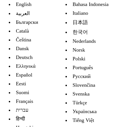
English
Bahasa Indonesia
Italiano
العربية
Български
日本語
Català
한국어
Čeština
Nederlands
Dansk
Norsk
Deutsch
Polski
Ελληνικά
Português
Español
Русский
Eesti
Slovenčina
Suomi
Svenska
Français
Türkçe
עברית
Украïнська
हिन्दी
Tiếng Việt