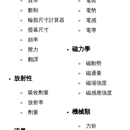
貨幣
電荷
數制
電勢
輪胎尺寸計算器
電感
螢幕尺寸
電導
頻率
磁力學
壓力
翻譯
磁動勢
磁通量
放射性
磁場強度
吸收劑量
磁感應強度
放射率
機械類
劑量
力矩