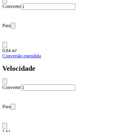
Converter
Para
0,84 m²
Conversão estendida
Velocidade
Converter
Para
1,61