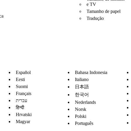
e TV
Tamanho de papel
ca
Tradução
Español
Bahasa Indonesia
Eesti
Italiano
Suomi
日本語
Français
한국어
עברית
Nederlands
हिन्दी
Norsk
Hrvatski
Polski
Magyar
Português