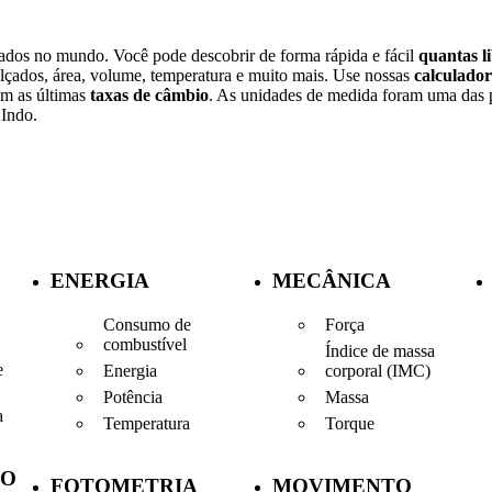
zados no mundo. Você pode descobrir de forma rápida e fácil
quantas l
çados, área, volume, temperatura e muito mais. Use nossas
calculador
om as últimas
taxas de câmbio
. As unidades de medida foram uma das p
 Indo.
ENERGIA
MECÂNICA
Consumo de
Força
combustível
Índice de massa
e
Energia
corporal (IMC)
Potência
Massa
a
Temperatura
Torque
ÃO
FOTOMETRIA
MOVIMENTO