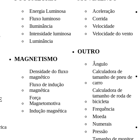
Energia Luminosa
Aceleração
Fluxo luminoso
Corrida
Iluminância
Velocidade
Intensidade luminosa
Velocidade do vento
e
Luminância
OUTRO
MAGNETISMO
Ângulo
Densidade do fluxo
Calculadora de
magnético
tamanho de pneu de
carro
Fluxo de indução
magnética
Calculadora de
tamanho de roda de
Força
E
bicicleta
Magnetomotiva
Frequência
Indução magnética
Moeda
Numerais
rica
Pressão
Tamanho de monitor