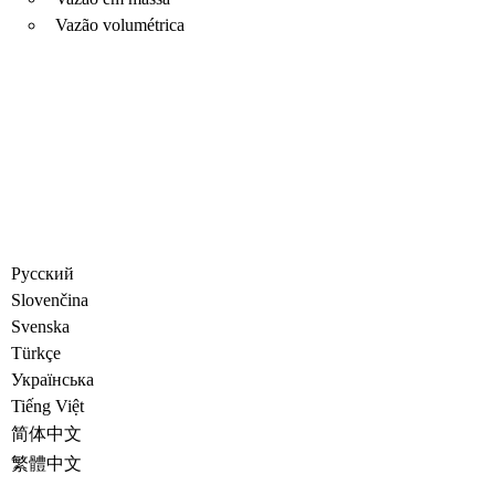
Vazão volumétrica
Русский
Slovenčina
Svenska
Türkçe
Украïнська
Tiếng Việt
简体中文
繁體中文