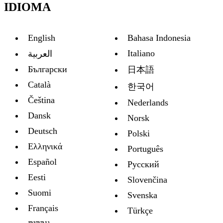
IDIOMA
English
Bahasa Indonesia
Italiano
العربية
Български
日本語
Català
한국어
Čeština
Nederlands
Dansk
Norsk
Deutsch
Polski
Ελληνικά
Português
Español
Русский
Eesti
Slovenčina
Suomi
Svenska
Français
Türkçe