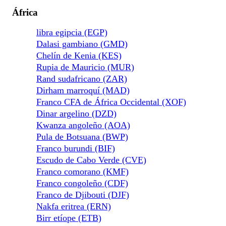
África
libra egipcia (EGP)
Dalasi gambiano (GMD)
Chelín de Kenia (KES)
Rupia de Mauricio (MUR)
Rand sudafricano (ZAR)
Dirham marroquí (MAD)
Franco CFA de África Occidental (XOF)
Dinar argelino (DZD)
Kwanza angoleño (AOA)
Pula de Botsuana (BWP)
Franco burundi (BIF)
Escudo de Cabo Verde (CVE)
Franco comorano (KMF)
Franco congoleño (CDF)
Franco de Djibouti (DJF)
Nakfa eritrea (ERN)
Birr etíope (ETB)