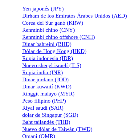
Yen japonés (JPY)
Dirham de los Emiratos Árabes Unidos (AED)
Corea del Sur ganó (KRW)
Renminbi chino (CNY)
Renminbi chino offshore (CNH)
Dinar bahreiní (BHD)
Dólar de Hong Kong (HKD)
Rupia indonesia (IDR)
Nuevo sheqel israelí (ILS)
Rupia india (INR)
Dinar jordano (JOD)
Dinar kuwaití (KWD)
Ringgit malayo (MYR)
Peso filipino (PHP)
Riyal saudí (SAR)
dolar de Singapur (SGD)
Baht tailandés (THB)
Nuevo dólar de Taiwán (TWD)
Omaní (OMR)