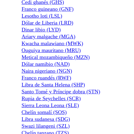
Cedi ghanés (GHS)
Franco guineano (GNF)
Lesotho loti (LSL)
Dólar de Liberia (LRD)
Dinar libio (LYD)
Ariary malgache (MGA)
Kwacha malawiano (MWK)
Ouguiya mauritano (MRU)
Metical mozambiqueño (MZN)
Dólar namibio (NAD)
Naira nigeriano (NGN)
Franco ruandés (RWF)
Libra de Santa Helena (SHP)
Santo Tomé y Príncipe dobra (STN)
Rupia de Seychelles (SCR)
Sierra Leona Leona (SLE)
Chelín somalí (SOS)
Libra sudanesa (SDG)
Swazi lilangeni (SZL)
Chelín tanzano (TZS)