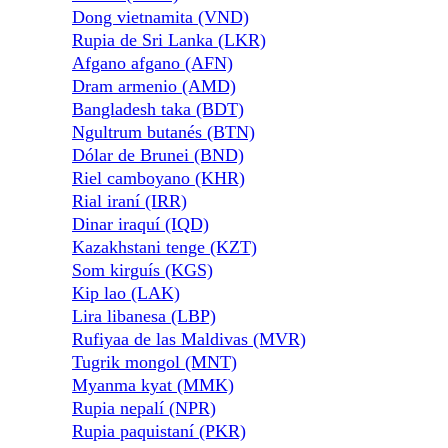
Dong vietnamita (VND)
Rupia de Sri Lanka (LKR)
Afgano afgano (AFN)
Dram armenio (AMD)
Bangladesh taka (BDT)
Ngultrum butanés (BTN)
Dólar de Brunei (BND)
Riel camboyano (KHR)
Rial iraní (IRR)
Dinar iraquí (IQD)
Kazakhstani tenge (KZT)
Som kirguís (KGS)
Kip lao (LAK)
Lira libanesa (LBP)
Rufiyaa de las Maldivas (MVR)
Tugrik mongol (MNT)
Myanma kyat (MMK)
Rupia nepalí (NPR)
Rupia paquistaní (PKR)