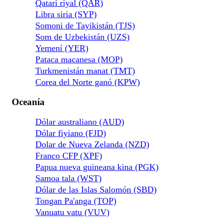
Qatari riyal (QAR)
Libra siria (SYP)
Somoni de Tayikistán (TJS)
Som de Uzbekistán (UZS)
Yemení (YER)
Pataca macanesa (MOP)
Turkmenistán manat (TMT)
Corea del Norte ganó (KPW)
Oceanía
Dólar australiano (AUD)
Dólar fiyiano (FJD)
Dolar de Nueva Zelanda (NZD)
Franco CFP (XPF)
Papua nueva guineana kina (PGK)
Samoa tala (WST)
Dólar de las Islas Salomón (SBD)
Tongan Pa'anga (TOP)
Vanuatu vatu (VUV)