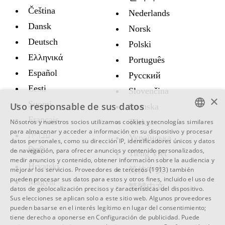
Čeština
Nederlands
Dansk
Norsk
Deutsch
Polski
Ελληνικά
Português
Español
Русский
Eesti
Slovenčina
×
Suomi
Uso responsable de sus datos
Svenska
Français
Türkçe
Nosotros y nuestros socios utilizamos cookies y tecnologías similares
ENGLISH
para almacenar y acceder a información en su dispositivo y procesar
עברית
Украïнська
datos personales, como su dirección IP, identificadores únicos y datos
SWEDISH
हिन्दी
de navegación, para ofrecer anuncios y contenido personalizados,
Tiếng Việt
medir anuncios y contenido, obtener información sobre la audiencia y
SPANISH
Hrvatski
简体中文
mejorar los servicios.
Proveedores de terceros (1913)
también
pueden procesar sus datos para estos y otros fines, incluido el uso de
CATALAN
Magyar
繁體中文
datos de geolocalización precisos y características del dispositivo.
ARABIC
Sus elecciones se aplican solo a este sitio web. Algunos proveedores
pueden basarse en el interés legítimo en lugar del consentimiento;
BULGARIAN
tiene derecho a oponerse en
Configuración de publicidad
. Puede