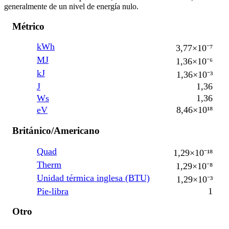
generalmente de un nivel de energía nulo.
Métrico
kWh
3,77×10⁻⁷
MJ
1,36×10⁻⁶
kJ
1,36×10⁻³
J
1,36
Ws
1,36
eV
8,46×10¹⁸
Británico/Americano
Quad
1,29×10⁻¹⁸
Therm
1,29×10⁻⁸
Unidad térmica inglesa (BTU)
1,29×10⁻³
Pie-libra
1
Otro