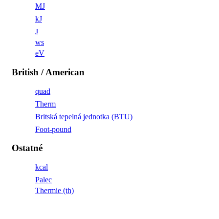
MJ
kJ
J
ws
eV
British / American
quad
Therm
Britská tepelná jednotka (BTU)
Foot-pound
Ostatné
kcal
Palec
Thermie (th)