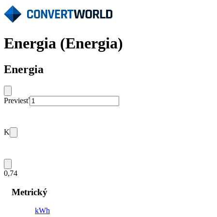
Energia (Energia)
Energia
Previesť
K
0,74
Metrický
kWh