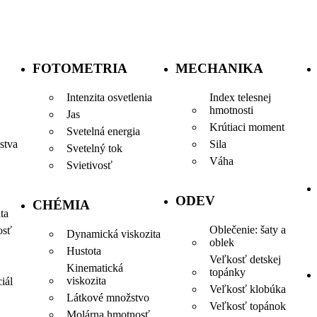
FOTOMETRIA
MECHANIKA
Intenzita osvetlenia
Index telesnej
hmotnosti
Jas
Krútiaci moment
Svetelná energia
Sila
stva
Svetelný tok
Váha
Svietivosť
ODEV
CHÉMIA
ta
Oblečenie: šaty a
osť
Dynamická viskozita
oblek
Hustota
Veľkosť detskej
Kinematická
topánky
viskozita
iál
Veľkosť klobúka
Látkové množstvo
Veľkosť topánok
Molárna hmotnosť