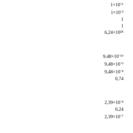
1×10⁻⁶
1×10⁻³
1
1
6,24×10¹⁸
9,48×10⁻¹⁹
9,48×10⁻⁹
9,48×10⁻⁴
0,74
2,39×10⁻⁴
0,24
2,39×10⁻⁷