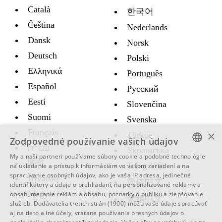
Català
한국어
Čeština
Nederlands
Dansk
Norsk
Deutsch
Polski
Ελληνικά
Português
Español
Русский
Eesti
Slovenčina
Suomi
Svenska
Français
×
Türkçe
Zodpovedné používanie vašich údajov
עברית
Украïнська
My a naši partneri používame súbory cookie a podobné technológie
हिन्दी
ENGLISH
Tiếng Việt
na ukladanie a prístup k informáciám vo vašom zariadení a na
spracúvanie osobných údajov, ako je vaša IP adresa, jedinečné
Hrvatski
SWEDISH
简体中文
identifikátory a údaje o prehliadaní, na personalizované reklamy a
Magyar
obsah, meranie reklám a obsahu, poznatky o publiku a zlepšovanie
SPANISH
繁體中文
služieb.
Dodávatelia tretích strán (1900)
môžu vaše údaje spracúvať
aj na tieto a iné účely, vrátane používania presných údajov o
CATALAN