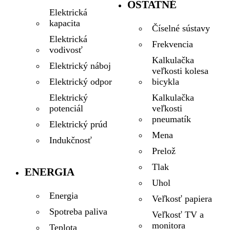
OSTATNÉ
Elektrická
kapacita
Číselné sústavy
Elektrická
Frekvencia
vodivosť
Kalkulačka
Elektrický náboj
veľkosti kolesa
bicykla
Elektrický odpor
Kalkulačka
Elektrický
veľkosti
potenciál
pneumatík
Elektrický prúd
Mena
Indukčnosť
Prelož
Tlak
ENERGIA
Uhol
Energia
Veľkosť papiera
Spotreba paliva
Veľkosť TV a
monitora
Teplota