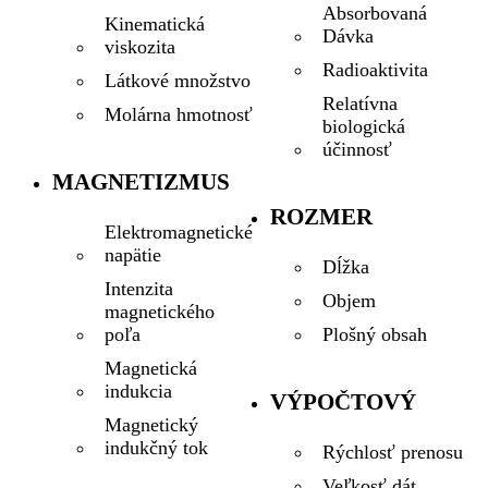
Absorbovaná
Kinematická
Dávka
viskozita
Radioaktivita
Látkové množstvo
Relatívna
Molárna hmotnosť
biologická
účinnosť
MAGNETIZMUS
ROZMER
Elektromagnetické
napätie
Dĺžka
Intenzita
Objem
magnetického
Plošný obsah
poľa
Magnetická
indukcia
VÝPOČTOVÝ
Magnetický
indukčný tok
Rýchlosť prenosu
Veľkosť dát