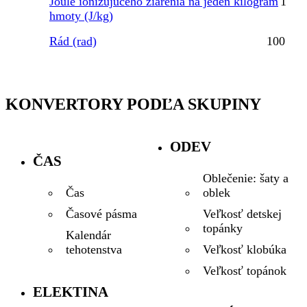
Joule ionizujúceho žiarenia na jeden kilogram
1
hmoty (J/kg)
Rád (rad)
100
KONVERTORY PODĽA SKUPINY
ODEV
ČAS
Oblečenie: šaty a
oblek
Čas
Veľkosť detskej
Časové pásma
topánky
Kalendár
Veľkosť klobúka
tehotenstva
Veľkosť topánok
ELEKTINA