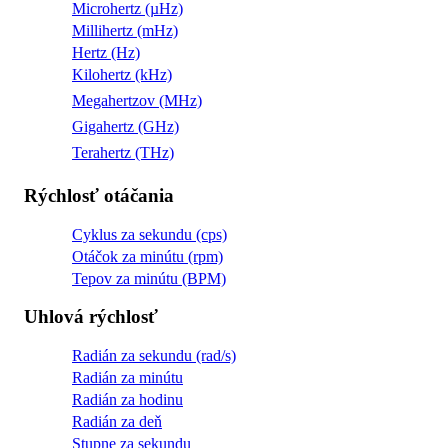
Microhertz (µHz)
Millihertz (mHz)
Hertz (Hz)
Kilohertz (kHz)
Megahertzov (MHz)
Gigahertz (GHz)
Terahertz (THz)
Rýchlosť otáčania
Cyklus za sekundu (cps)
Otáčok za minútu (rpm)
Tepov za minútu (BPM)
Uhlová rýchlosť
Radián za sekundu (rad/s)
Radián za minútu
Radián za hodinu
Radián za deň
Stupne za sekundu