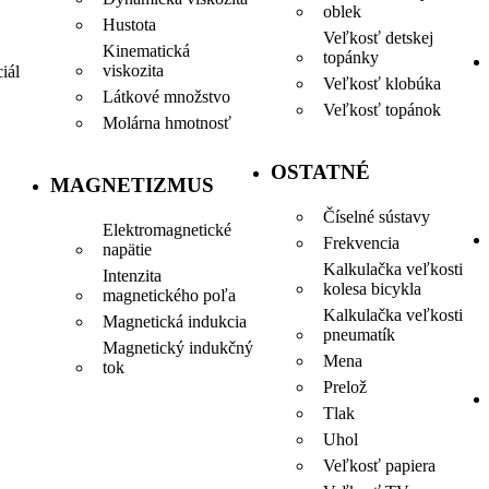
oblek
Hustota
Veľkosť detskej
Kinematická
topánky
viskozita
iál
Veľkosť klobúka
Látkové množstvo
Veľkosť topánok
Molárna hmotnosť
OSTATNÉ
MAGNETIZMUS
Číselné sústavy
Elektromagnetické
Frekvencia
napätie
Kalkulačka veľkosti
Intenzita
kolesa bicykla
magnetického poľa
Kalkulačka veľkosti
Magnetická indukcia
pneumatík
Magnetický indukčný
Mena
tok
Prelož
Tlak
Uhol
Veľkosť papiera