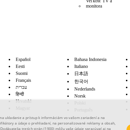
Veľkosť TV a
monitora
Español
Bahasa Indonesia
Eesti
Italiano
Suomi
日本語
Français
한국어
עברית
Nederlands
हिन्दी
Norsk
Hrvatski
Polski
Magyar
Português
na ukladanie a prístup k informáciám vo vašom zariadení a na
ifikátory a údaje o prehliadaní, na personalizované reklamy a obsah,
.
Dodávatelia tretích strán (1900)
môžu vaše údaje spracúvať aj na