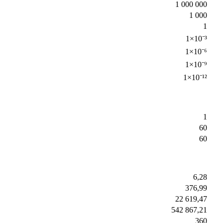
1 000 000
1 000
1
1×10⁻³
1×10⁻⁶
1×10⁻⁹
1×10⁻¹²
1
60
60
6,28
376,99
22 619,47
542 867,21
360