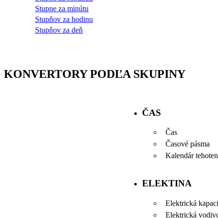
Stupne za minútu
Stupňov za hodinu
Stupňov za deň
KONVERTORY PODĽA SKUPINY
ČAS
Čas
Časové pásma
Kalendár tehoten
ELEKTINA
Elektrická kapaci
Elektrická vodiv