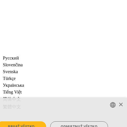
Русский
Slovenčina
Svenska
Türkçe
Украïнська
Tiếng Việt
简体中文
×
繁體中文
ENGLISH
PRIJAŤ VŠETKO
ODMIETNUŤ VŠETKO