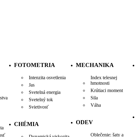
FOTOMETRIA
MECHANIKA
Intenzita osvetlenia
Index telesnej
hmotnosti
Jas
Krútiaci moment
Svetelná energia
Sila
stva
Svetelný tok
Váha
Svietivosť
ODEV
CHÉMIA
ta
Oblečenie: šaty a
osť
Dynamická viskozita