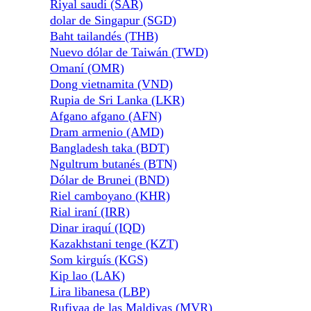
Riyal saudí (SAR)
dolar de Singapur (SGD)
Baht tailandés (THB)
Nuevo dólar de Taiwán (TWD)
Omaní (OMR)
Dong vietnamita (VND)
Rupia de Sri Lanka (LKR)
Afgano afgano (AFN)
Dram armenio (AMD)
Bangladesh taka (BDT)
Ngultrum butanés (BTN)
Dólar de Brunei (BND)
Riel camboyano (KHR)
Rial iraní (IRR)
Dinar iraquí (IQD)
Kazakhstani tenge (KZT)
Som kirguís (KGS)
Kip lao (LAK)
Lira libanesa (LBP)
Rufiyaa de las Maldivas (MVR)