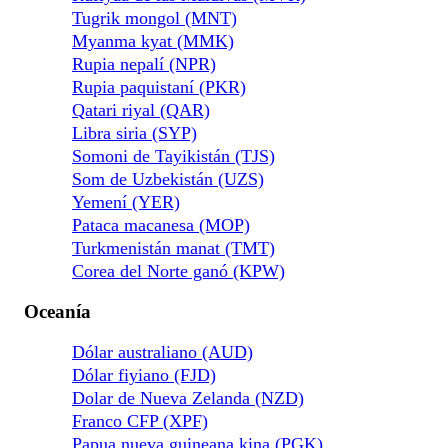
Tugrik mongol (MNT)
Myanma kyat (MMK)
Rupia nepalí (NPR)
Rupia paquistaní (PKR)
Qatari riyal (QAR)
Libra siria (SYP)
Somoni de Tayikistán (TJS)
Som de Uzbekistán (UZS)
Yemení (YER)
Pataca macanesa (MOP)
Turkmenistán manat (TMT)
Corea del Norte ganó (KPW)
Oceanía
Dólar australiano (AUD)
Dólar fiyiano (FJD)
Dolar de Nueva Zelanda (NZD)
Franco CFP (XPF)
Papua nueva guineana kina (PGK)