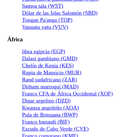
Samoa tala (WST)
Dólar de las Islas Salomón (SBD)
Tongan Pa'anga (TOP)
Vanuatu vatu (VUV)
África
libra egipcia (EGP)
Dalasi gambiano (GMD)
Chelín de Kenia (KES)
Rupia de Mauricio (MUR)
Rand sudafricano (ZAR)
Dirham marroquí (MAD)
Franco CFA de África Occidental (XOF)
Dinar argelino (DZD)
Kwanza angoleño (AOA)
Pula de Botsuana (BWP)
Franco burundi (BIF)
Escudo de Cabo Verde (CVE)
Franco comorano (KMF)