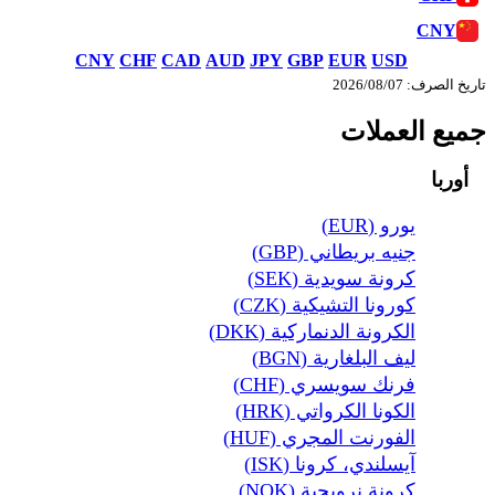
CNY
CNY
CHF
CAD
AUD
JPY
GBP
EUR
USD
تاريخ الصرف: 07‏/08‏/2026
جميع العملات
أوربا
يورو (EUR)
جنيه بريطاني (GBP)
كرونة سويدية (SEK)
كورونا التشيكية (CZK)
الكرونة الدنماركية (DKK)
ليف البلغارية (BGN)
فرنك سويسري (CHF)
الكونا الكرواتي (HRK)
الفورنت المجري (HUF)
آيسلندي، كرونا (ISK)
كرونة نرويجية (NOK)