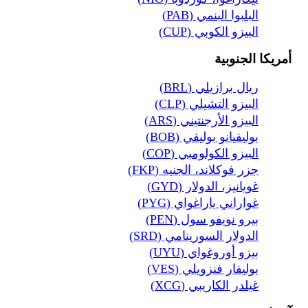
البلبوا البنمي (PAB)
البيزو الكوبي (CUP)
أمريكا الجنوبية
ريال برازيلي (BRL)
البيزو التشيلي (CLP)
البيزو الأرجنتيني (ARS)
بوليفيانو بوليفي (BOB)
البيزو الكولومبي (COP)
جزر فوكلاند، الجنيه (FKP)
غويانيز، الدولار (GYD)
غواراني باراغواي (PYG)
بيرو نويفو سول (PEN)
الدولار السورينامي (SRD)
بيزو أوروغواي (UYU)
بوليفار فنزويلي (VES)
غيلدر الكاريبي (XCG)