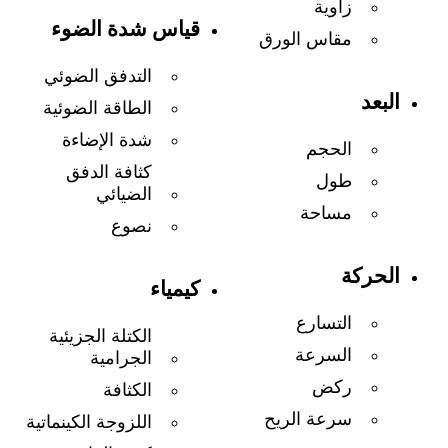
زاوية
قياس شدة الضوء
مقاس الورق
التدفق الضوئي
البعد
الطاقة الضوئية
شدة الإضاءة
الحجم
كثافة الدفق
طول
الضيائي
مساحة
نصوع
الحركة
كيمياء
التسارع
الكتلة الجزيئية
السرعة
الجرامية
ركض
الكثافة
سرعة الريح
اللزوجة الكينماتية