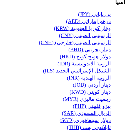
آسيا
ين ياباني (JPY)
درهم إماراتي (AED)
وفاز كوريا الجنوبية (KRW)
الرنمينبي الصيني (CNY)
الرنمينبي الصيني (خارجي) (CNH)
دينار بحريني (BHD)
دولار هونج كونج (HKD)
الروبية الاندونيسية (IDR)
الشيكل الإسرائيلي الجديد (ILS)
الروبية الهندية (INR)
دينار أردني (JOD)
دينار كويتي (KWD)
رينغيت ماليزي (MYR)
بيزو فلبيني (PHP)
الريال السعودي (SAR)
دولار سينغافوري (SGD)
تايلاندي، بهت (THB)