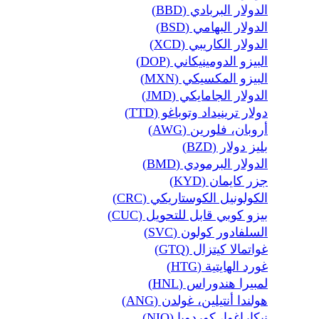
الدولار البربادي (BBD)
الدولار البهامي (BSD)
الدولار الكاريبي (XCD)
البيزو الدومينيكاني (DOP)
البيزو المكسيكي (MXN)
الدولار الجامايكي (JMD)
دولار ترينيداد وتوباغو (TTD)
أروبان، فلورين (AWG)
بليز دولار (BZD)
الدولار البرمودي (BMD)
جزر كايمان (KYD)
الكولونيل الكوستاريكي (CRC)
بيزو كوبي قابل للتحويل (CUC)
السلفادور كولون (SVC)
غواتمالا كيتزال (GTQ)
غورد الهايتية (HTG)
لمبيرا هندوراس (HNL)
هولندا أنتيلين، غولدن (ANG)
نيكاراغوا، كوردوبا (NIO)