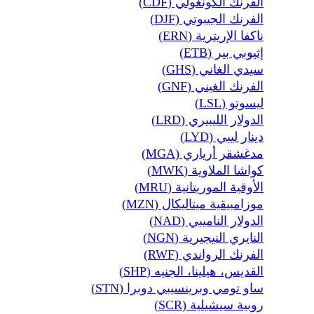
الفرنك الكونغولي (CDF)
الفرنك الجيبوتي (DJF)
ناكفا الإريترية (ERN)
إثيوبي بير (ETB)
سيدي الغاني (GHS)
الفرنك الغيني (GNF)
ليسوتو (LSL)
الدولار الليبيري (LRD)
دينار ليبي (LYD)
مدغشقر أرياري (MGA)
كواشا الملاوية (MWK)
الأوقية الموريتانية (MRU)
موزامبيقية ميتاليكال (MZN)
الدولار الناميبي (NAD)
النايري النيجيرية (NGN)
الفرنك الرواندي (RWF)
القديس، هيلينا، الجنيه (SHP)
ساو تومي وبرينسيبي دوبرا (STN)
روبية سيشيلية (SCR)