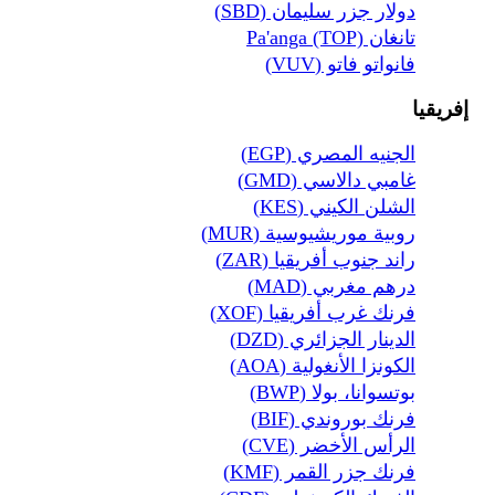
دولار جزر سليمان (SBD)
تانغان Pa'anga (TOP)
فانواتو فاتو (VUV)
إفريقيا
الجنيه المصري (EGP)
غامبي دالاسي (GMD)
الشلن الكيني (KES)
روبية موريشيوسية (MUR)
راند جنوب أفريقيا (ZAR)
درهم مغربي (MAD)
فرنك غرب أفريقيا (XOF)
الدينار الجزائري (DZD)
الكونزا الأنغولية (AOA)
بوتسوانا، بولا (BWP)
فرنك بوروندي (BIF)
الرأس الأخضر (CVE)
فرنك جزر القمر (KMF)