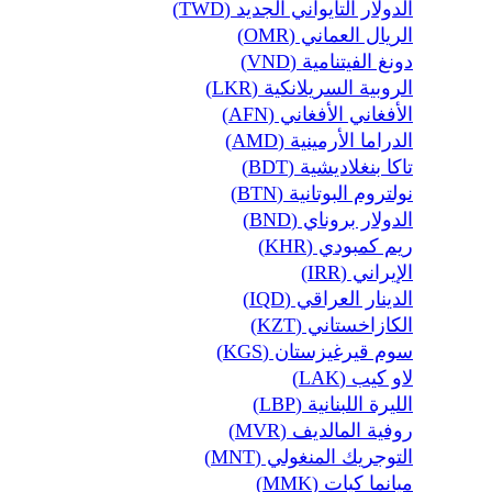
الدولار التايواني الجديد (TWD)
الريال العماني (OMR)
دونغ الفيتنامية (VND)
الروبية السريلانكية (LKR)
الأفغاني الأفغاني (AFN)
الدراما الأرمينية (AMD)
تاكا بنغلاديشية (BDT)
نولتروم البوتانية (BTN)
الدولار بروناي (BND)
ريم كمبودي (KHR)
الإيراني (IRR)
الدينار العراقي (IQD)
الكازاخستاني (KZT)
سوم قيرغيزستان (KGS)
لاو كيب (LAK)
الليرة اللبنانية (LBP)
روفية المالديف (MVR)
التوجريك المنغولي (MNT)
ميانما كيات (MMK)