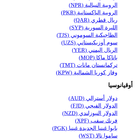
الروبية النيبالية (NPR)
الروبية الباكستانية (PKR)
ريال قطري (QAR)
الليرة السورية (SYP)
الطاجيكية السوموني (TJS)
سوم أوزبكيستاني (UZS)
الريال اليمني (YER)
باتاكا ماكا (MOP)
تركمانستان مانات (TMT)
وفاز كوريا الشمالية (KPW)
أوقيانوسيا
دولار أسترالي (AUD)
الدولار الفيجي (FJD)
الدولار النيوزلندي (NZD)
فرنك سفب (XPF)
بابوا غينيا الجديدة غينيا (PGK)
ساموا تالا (WST)