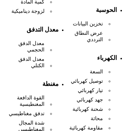
كمية المادة
الحوسبة
لزوجة ديناميكية
تخزين البيانات
معدل التدفق
عرض النطاق
الترددي
معدل الدفق
الحجمي
الكهرباء
معدل الدفق
الكتلي
السعة
توصيل كهربائي
مغنطة
تيار كهربائي
القوة الدافعة
جهد كهربائي
المغنطيسية
شحنة كهربائية
تدفق مغناطيسي
محاثة
شدة المجال
مقاومة كهربائية
المغناطيسي