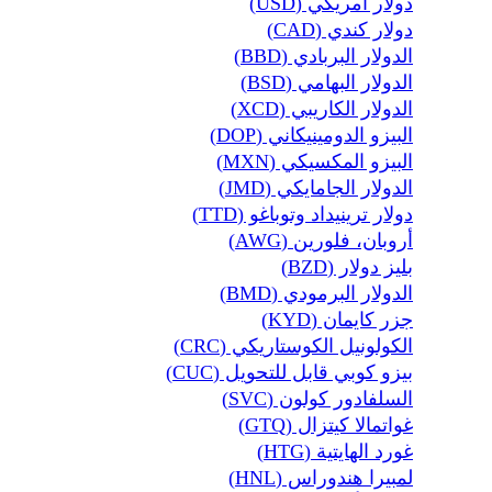
دولار أمريكي (USD)
دولار كندي (CAD)
الدولار البربادي (BBD)
الدولار البهامي (BSD)
الدولار الكاريبي (XCD)
البيزو الدومينيكاني (DOP)
البيزو المكسيكي (MXN)
الدولار الجامايكي (JMD)
دولار ترينيداد وتوباغو (TTD)
أروبان، فلورين (AWG)
بليز دولار (BZD)
الدولار البرمودي (BMD)
جزر كايمان (KYD)
الكولونيل الكوستاريكي (CRC)
بيزو كوبي قابل للتحويل (CUC)
السلفادور كولون (SVC)
غواتمالا كيتزال (GTQ)
غورد الهايتية (HTG)
لمبيرا هندوراس (HNL)