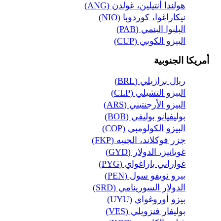
هولندا أنتيلين، غولدن (ANG)
نيكاراغوا، كوردوبا (NIO)
البلبوا البنمي (PAB)
البيزو الكوبي (CUP)
أمريكا الجنوبية
ريال برازيلي (BRL)
البيزو التشيلي (CLP)
البيزو الأرجنتيني (ARS)
بوليفيانو بوليفي (BOB)
البيزو الكولومبي (COP)
جزر فوكلاند، الجنيه (FKP)
غويانيز، الدولار (GYD)
غواراني باراغواي (PYG)
بيرو نويفو سول (PEN)
الدولار السورينامي (SRD)
بيزو أوروغواي (UYU)
بوليفار فنزويلي (VES)