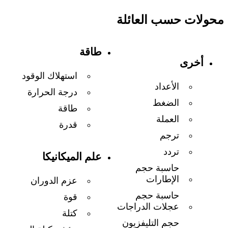
محولات حسب العائلة
طاقة
أخرى
استهلاك الوقود
الأعداد
درجة الحرارة
الضغط
طاقة
العملة
قدرة
ترجم
تردد
علم الميكانيكا
حاسبة حجم
الإطارات
عزم الدوران
حاسبة حجم
قوة
عجلات الدراجات
كتلة
حجم التليفزيون