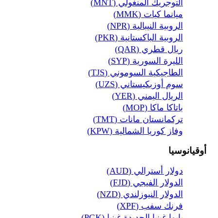
التوجريك المنغولي (MNT)
ميانما كيات (MMK)
الروبية النيبالية (NPR)
الروبية الباكستانية (PKR)
ريال قطري (QAR)
الليرة السورية (SYP)
الطاجيكية السوموني (TJS)
سوم أوزبكيستاني (UZS)
الريال اليمني (YER)
باتاكا ماكا (MOP)
تركمانستان مانات (TMT)
وفاز كوريا الشمالية (KPW)
أوقيانوسيا
دولار أسترالي (AUD)
الدولار الفيجي (FJD)
الدولار النيوزلندي (NZD)
فرنك سفب (XPF)
بابوا غينيا الجديدة غينيا (PGK)