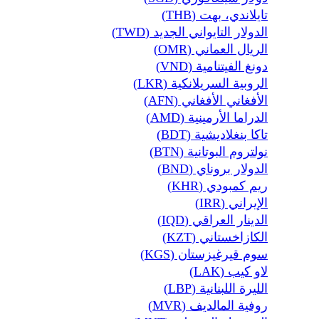
تايلاندي، بهت (THB)
الدولار التايواني الجديد (TWD)
الريال العماني (OMR)
دونغ الفيتنامية (VND)
الروبية السريلانكية (LKR)
الأفغاني الأفغاني (AFN)
الدراما الأرمينية (AMD)
تاكا بنغلاديشية (BDT)
نولتروم البوتانية (BTN)
الدولار بروناي (BND)
ريم كمبودي (KHR)
الإيراني (IRR)
الدينار العراقي (IQD)
الكازاخستاني (KZT)
سوم قيرغيزستان (KGS)
لاو كيب (LAK)
الليرة اللبنانية (LBP)
روفية المالديف (MVR)