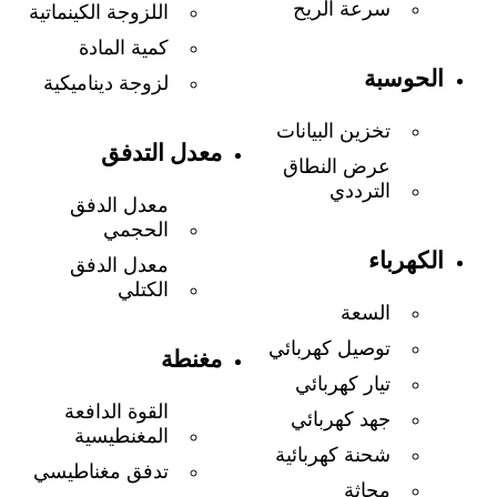
سرعة الريح
اللزوجة الكينماتية
كمية المادة
الحوسبة
لزوجة ديناميكية
تخزين البيانات
معدل التدفق
عرض النطاق
الترددي
معدل الدفق
الحجمي
الكهرباء
معدل الدفق
الكتلي
السعة
توصيل كهربائي
مغنطة
تيار كهربائي
القوة الدافعة
جهد كهربائي
المغنطيسية
شحنة كهربائية
تدفق مغناطيسي
محاثة