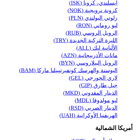
آيسلندي، كرونا (ISK)
كرونة نرويجية (NOK)
زلوتي البولندي (PLN)
ليو روماني (RON)
الروبل الروسي (RUB)
الليرة التركية الجديدة (TRY)
الألبانية ليك (ALL)
مانات الأذربيجانية (AZN)
الروبل البيلاروسي (BYN)
البوسنة والهرسك كونفيرتيبيلنا ماركا (BAM)
لاري الجورجي (GEL)
جبل طارق (GIP)
الدينار المقدوني (MKD)
ليو مولدوفا (MDL)
الدينار الصربي (RSD)
الهريفنيا الأوكرانية (UAH)
أمريكا الشمالية