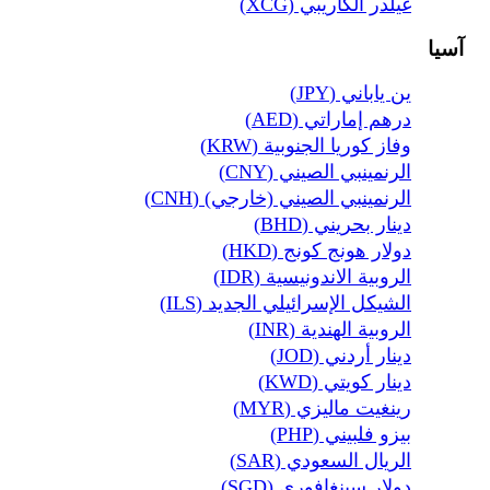
غيلدر الكاريبي (XCG)
آسيا
ين ياباني (JPY)
درهم إماراتي (AED)
وفاز كوريا الجنوبية (KRW)
الرنمينبي الصيني (CNY)
الرنمينبي الصيني (خارجي) (CNH)
دينار بحريني (BHD)
دولار هونج كونج (HKD)
الروبية الاندونيسية (IDR)
الشيكل الإسرائيلي الجديد (ILS)
الروبية الهندية (INR)
دينار أردني (JOD)
دينار كويتي (KWD)
رينغيت ماليزي (MYR)
بيزو فلبيني (PHP)
الريال السعودي (SAR)
دولار سينغافوري (SGD)