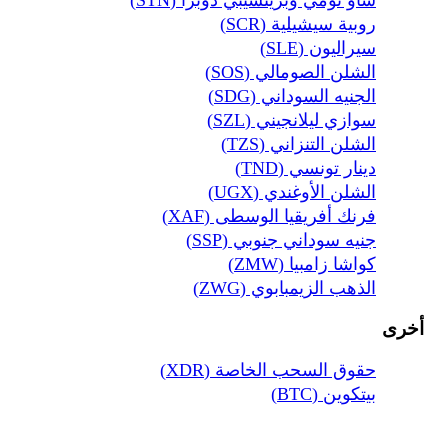
ساو تومي وبرينسيبي دوبرا (STN)
روبية سيشيلية (SCR)
سيراليون (SLE)
الشلن الصومالي (SOS)
الجنيه السوداني (SDG)
سوازي ليلانجيني (SZL)
الشلن التنزاني (TZS)
دينار تونسي (TND)
الشلن الأوغندي (UGX)
فرنك أفريقيا الوسطى (XAF)
جنيه سوداني جنوبي (SSP)
كواشا زامبيا (ZMW)
الذهب الزيمبابوي (ZWG)
أخرى
حقوق السحب الخاصة (XDR)
بيتكوين (BTC)