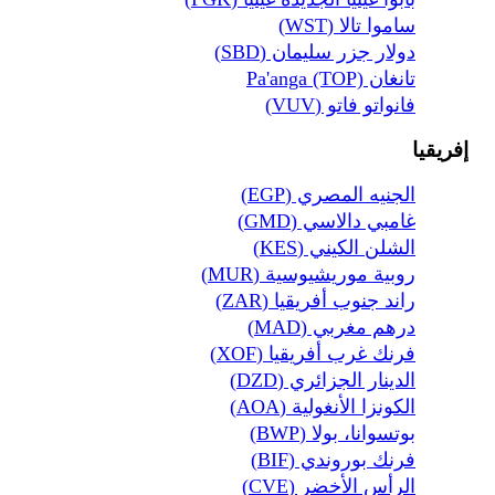
ساموا تالا (WST)
دولار جزر سليمان (SBD)
تانغان Pa'anga (TOP)
فانواتو فاتو (VUV)
إفريقيا
الجنيه المصري (EGP)
غامبي دالاسي (GMD)
الشلن الكيني (KES)
روبية موريشيوسية (MUR)
راند جنوب أفريقيا (ZAR)
درهم مغربي (MAD)
فرنك غرب أفريقيا (XOF)
الدينار الجزائري (DZD)
الكونزا الأنغولية (AOA)
بوتسوانا، بولا (BWP)
فرنك بوروندي (BIF)
الرأس الأخضر (CVE)