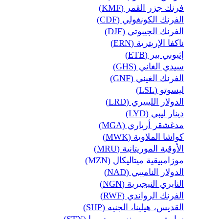
فرنك جزر القمر (KMF)
الفرنك الكونغولي (CDF)
الفرنك الجيبوتي (DJF)
ناكفا الإريترية (ERN)
إثيوبي بير (ETB)
سيدي الغاني (GHS)
الفرنك الغيني (GNF)
ليسوتو (LSL)
الدولار الليبيري (LRD)
دينار ليبي (LYD)
مدغشقر أرياري (MGA)
كواشا الملاوية (MWK)
الأوقية الموريتانية (MRU)
موزامبيقية ميتاليكال (MZN)
الدولار الناميبي (NAD)
النايري النيجيرية (NGN)
الفرنك الرواندي (RWF)
القديس، هيلينا، الجنيه (SHP)