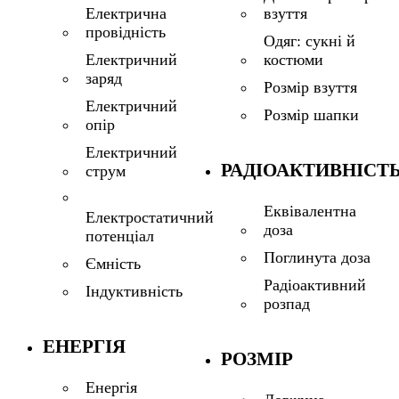
взуття
Електрична
провідність
Одяг: сукні й
костюми
Електричний
заряд
Розмір взуття
Електричний
Розмір шапки
опір
Електричний
РАДІОАКТИВНІСТ
струм
Еквівалентна
Електростатичний
доза
потенціал
Поглинута доза
Ємність
Радіоактивний
Індуктивність
розпад
ЕНЕРГІЯ
РОЗМІР
Енергія