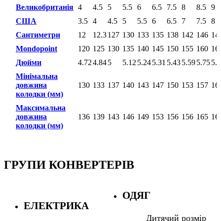
Великобританія
4
4.5
5
5.5
6
6.5
7.5
8
8.5
9
США
3.5
4
4.5
5
5.5
6
6.5
7
7.5
8
Сантиметри
12
12.3
127
130
133
135
138
142
146
14
Mondopoint
120
125
130
135
140
145
150
155
160
16
Дюйми
4.72
4.84
5
5.12
5.24
5.31
5.43
5.59
5.75
5.
Мінімальна
довжина
130
133
137
140
143
147
150
153
157
16
колодки (мм)
Максимальна
довжина
136
139
143
146
149
153
156
156
165
16
колодки (мм)
ГРУПИ КОНВЕРТЕРІВ
ОДЯГ
ЕЛЕКТРИКА
Дитячий розмір