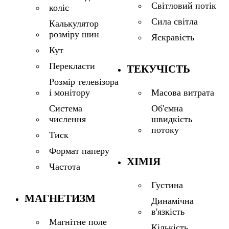
Світловий потік
коліс
Сила світла
Калькулятор
розміру шин
Яскравість
Кут
Перекласти
ТЕКУЧІСТЬ
Розмір телевізора
і монітору
Масова витрата
Система
Об'ємна
числення
швидкість
потоку
Тиск
Формат паперу
ХІМІЯ
Частота
Густина
МАГНЕТИЗМ
Динамічна
в'язкість
Магнітне поле
Кількість