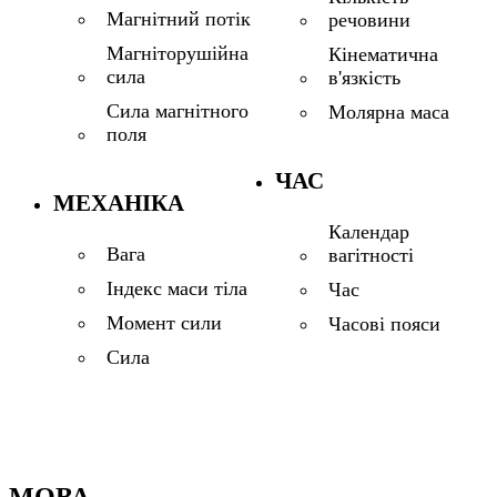
Магнітний потік
речовини
Магніторушійна
Кінематична
сила
в'язкість
Сила магнітного
Молярна маса
поля
ЧАС
МЕХАНІКА
Календар
Вага
вагітності
Індекс маси тіла
Час
Момент сили
Часові пояси
Сила