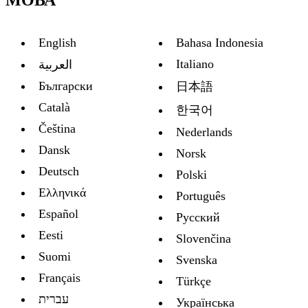
МОВА
English
Bahasa Indonesia
Italiano
العربية
Български
日本語
Català
한국어
Čeština
Nederlands
Dansk
Norsk
Deutsch
Polski
Ελληνικά
Português
Español
Русский
Eesti
Slovenčina
Suomi
Svenska
Français
Türkçe
עברית
Украïнська