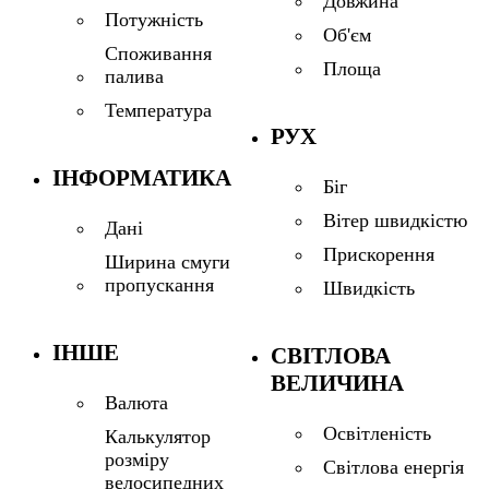
Довжина
Потужність
Об'єм
Споживання
Площа
палива
Температура
РУХ
ІНФОРМАТИКА
Біг
Вітер швидкістю
Дані
Прискорення
Ширина смуги
пропускання
Швидкість
ІНШЕ
СВІТЛОВА
ВЕЛИЧИНА
Валюта
Освітленість
Калькулятор
розміру
Світлова енергія
велосипедних