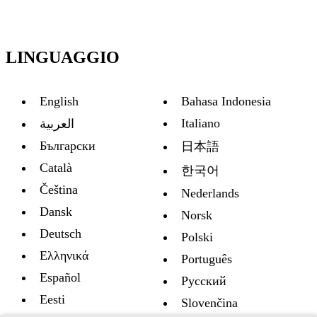
LINGUAGGIO
English
Bahasa Indonesia
Italiano
العربية
Български
日本語
Català
한국어
Čeština
Nederlands
Dansk
Norsk
Deutsch
Polski
Ελληνικά
Português
Español
Русский
Eesti
Slovenčina