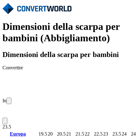
Dimensioni della scarpa per
bambini (Abbigliamento)
Dimensioni della scarpa per bambini
Convertire
In
23.5
Europa
19.5
20
20.5
21
21.5
22
22.5
23
23.5
24
24.