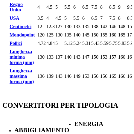
Regno
4
4.5
5
5.5
6
6.5
7.5
8
8.5
9
9.5
Unito
USA
3.5
4
4.5
5
5.5
6
6.5
7
7.5
8
8.5
Centimetri
12
12.3
127
130
133
135
138
142
146
148
15
Mondopoint
120
125
130
135
140
145
150
155
160
165
17
Pollici
4.72
4.84
5
5.12
5.24
5.31
5.43
5.59
5.75
5.83
5.9
Lunghezza
minima
130
133
137
140
143
147
150
153
157
160
16
forma (mm)
Lunghezza
massima
136
139
143
146
149
153
156
156
165
166
16
forma (mm)
CONVERTITORI PER TIPOLOGIA
ENERGIA
ABBIGLIAMENTO