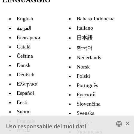
English
Bahasa Indonesia
Italiano
العربية
Български
日本語
Català
한국어
Čeština
Nederlands
Dansk
Norsk
Deutsch
Polski
Ελληνικά
Português
Español
Русский
Eesti
Slovenčina
Suomi
Svenska
Français
×
Türkçe
Uso responsabile dei tuoi dati
עברית
Украïнська