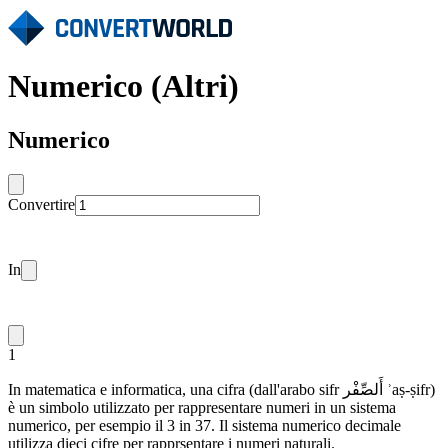
Numerico (Altri)
Numerico
Convertire
In
1
In matematica e informatica, una cifra (dall'arabo sifr أَلصِّفْر ʾaṣ-ṣifr)
è un simbolo utilizzato per rappresentare numeri in un sistema
numerico, per esempio il 3 in 37. Il sistema numerico decimale
utilizza dieci cifre per rapprsentare i numeri naturali.