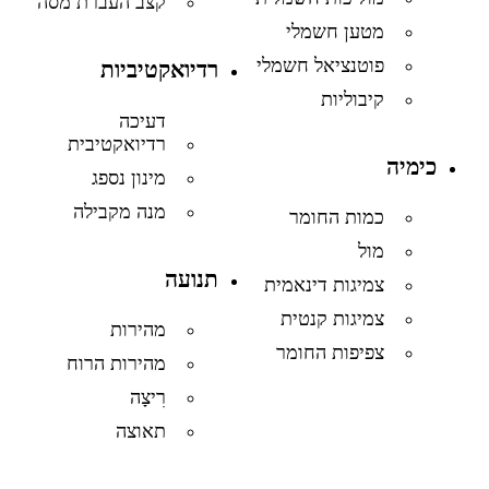
קצב העברת מסה
מטען חשמלי
פוטנציאל חשמלי
רדיואקטיביות
קיבוליות
דעיכה
רדיואקטיבית
כימיה
מינון נספג
מנה מקבילה
כמות החומר
מול
תנועה
צמיגות דינאמית
צמיגות קנטית
מהירות
צפיפות החומר
מהירות הרוח
רִיצָה
תאוצה