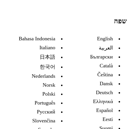
שפה
Bahasa Indonesia
English
Italiano
العربية
Български
日本語
Català
한국어
Čeština
Nederlands
Dansk
Norsk
Deutsch
Polski
Ελληνικά
Português
Español
Русский
Eesti
Slovenčina
Suomi