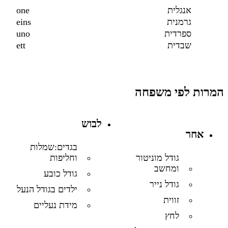
אנגלית
one
גרמנית
eins
ספרדית
uno
שבדית
ett
המרות לפי משפחה
לבוש
אחר
בגדים:שמלות
וחליפות
גודל מוניטור
ומחשב
גודל כובע
גודל נייר
ילדים בגודל הנעל
זווית
מידת נעליים
לחץ