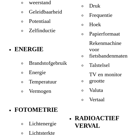
weerstand
Druk
Geleidbaarheid
Frequentie
Potentiaal
Hoek
Zelfinductie
Papierformaat
Rekenmachine
ENERGIE
voor
fietsbandenmaten
Brandstofgebruik
Talstelsel
Energie
TV en monitor
grootte
Temperatuur
Valuta
Vermogen
Vertaal
FOTOMETRIE
RADIOACTIEF
Lichtenergie
VERVAL
Lichtsterkte