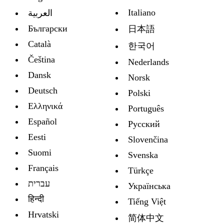
Italiano
العربية
Български
日本語
Català
한국어
Čeština
Nederlands
Dansk
Norsk
Deutsch
Polski
Ελληνικά
Português
Español
Русский
Eesti
Slovenčina
Suomi
Svenska
Français
Türkçe
עברית
Украïнська
हिन्दी
Tiếng Việt
Hrvatski
简体中文