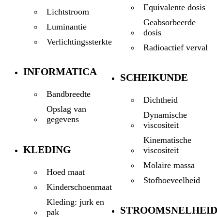
Equivalente dosis
Lichtstroom
Geabsorbeerde
Luminantie
dosis
Verlichtingssterkte
Radioactief verval
INFORMATICA
SCHEIKUNDE
Bandbreedte
Dichtheid
Opslag van
Dynamische
gegevens
viscositeit
Kinematische
KLEDING
viscositeit
Molaire massa
Hoed maat
Stofhoeveelheid
Kinderschoenmaat
Kleding: jurk en
STROOMSNELHEI
pak