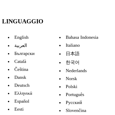
LINGUAGGIO
English
Bahasa Indonesia
Italiano
العربية
Български
日本語
Català
한국어
Čeština
Nederlands
Dansk
Norsk
Deutsch
Polski
Ελληνικά
Português
Español
Русский
Eesti
Slovenčina