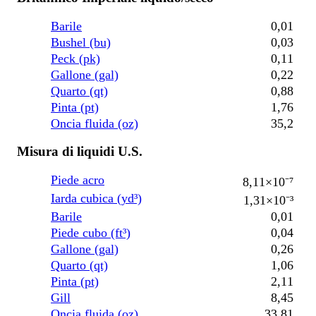
Barile
0,01
Bushel (bu)
0,03
Peck (pk)
0,11
Gallone (gal)
0,22
Quarto (qt)
0,88
Pinta (pt)
1,76
Oncia fluida (oz)
35,2
Misura di liquidi U.S.
Piede acro
8,11×10⁻⁷
Iarda cubica (yd³)
1,31×10⁻³
Barile
0,01
Piede cubo (ft³)
0,04
Gallone (gal)
0,26
Quarto (qt)
1,06
Pinta (pt)
2,11
Gill
8,45
Oncia fluida (oz)
33,81