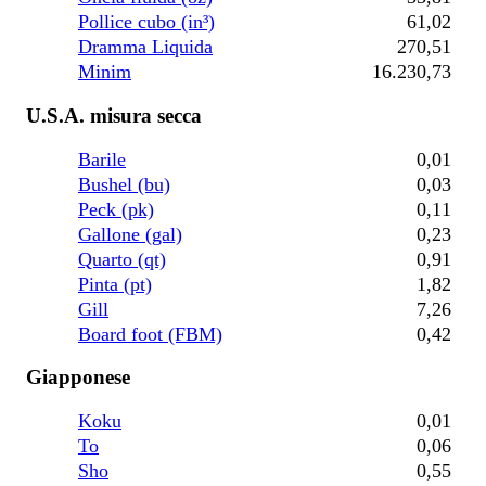
Pollice cubo (in³)
61,02
Dramma Liquida
270,51
Minim
16.230,73
U.S.A. misura secca
Barile
0,01
Bushel (bu)
0,03
Peck (pk)
0,11
Gallone (gal)
0,23
Quarto (qt)
0,91
Pinta (pt)
1,82
Gill
7,26
Board foot (FBM)
0,42
Giapponese
Koku
0,01
To
0,06
Sho
0,55