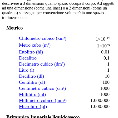
descrivere a 3 dimensioni quanto spazio occupa il corpo. Ad oggetti
ad una dimensione (come una linea) o a 2 dimensioni (come un
quadrato) si assegna per convenzione volume 0 in uno spazio
tridimensionale.
Metrico
Chilometro cubico (km³)
1×10⁻¹²
Metro cubo (m³)
1×10⁻³
Ettolitro (hl)
0,01
Decalitro
0,1
Decimetro cubico (dm³)
1
Litro (l)
1
Decilitro (dl)
10
Centilitro (cl)
100
Centimetro cubico (cm³)
1000
Millilitro (ml)
1000
Millimetro cubico (mm³)
1.000.000
Microlitro (µl)
1.000.000
Britannico Imperiale liquido/secco