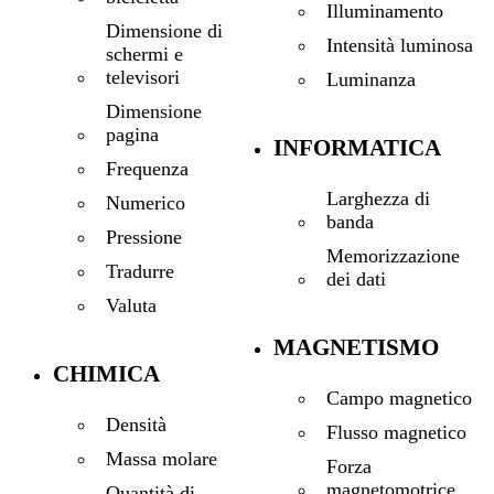
Illuminamento
Dimensione di
Intensità luminosa
schermi e
televisori
Luminanza
Dimensione
pagina
INFORMATICA
Frequenza
Larghezza di
Numerico
banda
Pressione
Memorizzazione
Tradurre
dei dati
Valuta
MAGNETISMO
CHIMICA
Campo magnetico
Densità
Flusso magnetico
Massa molare
Forza
magnetomotrice
Quantità di