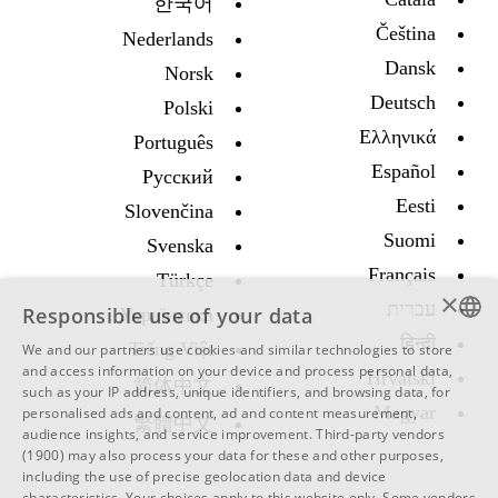
한국어
Čeština
Nederlands
Dansk
Norsk
Deutsch
Polski
Ελληνικά
Português
Español
Русский
Eesti
Slovenčina
Suomi
Svenska
Français
Türkçe
×
עברית
Responsible use of your data
Украïнська
हिन्दी
Tiếng Việt
We and our partners use cookies and similar technologies to store
ENGLISH
and access information on your device and process personal data,
Hrvatski
简体中文
such as your IP address, unique identifiers, and browsing data, for
SWEDISH
Magyar
personalised ads and content, ad and content measurement,
繁體中文
audience insights, and service improvement.
Third-party vendors
SPANISH
(1900)
may also process your data for these and other purposes,
including the use of precise geolocation data and device
CATALAN
characteristics. Your choices apply to this website only. Some vendors