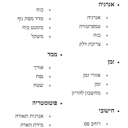
אנרגיה
כוח
אנרגיה
מדד מסת גוף
טמפרטורה
מומנט כוח
כוח
משקל
צריכת דלק
ממד
זמן
אורך
אזורי זמן
נפח
זמן
שטח
מחשבון להריון
פוטומטריה
חישובי
אנרגית תאורה
רוחב פס
מידת הארה