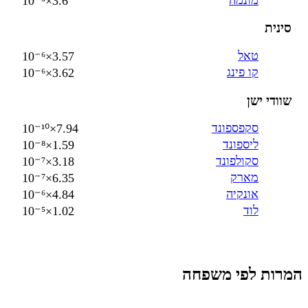
3.6×10⁻⁵
סינית
טאל
3.57×10⁻⁶
קו פינג
3.62×10⁻⁶
שוודי ישן
סקפספונד
7.94×10⁻¹⁰
ליספונד
1.59×10⁻⁸
סקולפונד
3.18×10⁻⁷
מארק
6.35×10⁻⁷
אונקיה
4.84×10⁻⁶
לוד
1.02×10⁻⁵
המרות לפי משפחה