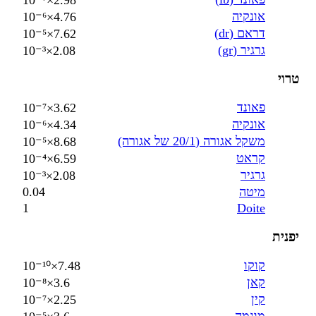
אונקיה
4.76×10⁻⁶
דראם (dr)
7.62×10⁻⁵
גרגיר (gr)
2.08×10⁻³
טרוי
פאונד
3.62×10⁻⁷
אונקיה
4.34×10⁻⁶
משקל אגורה (20/1 של אגורה)
8.68×10⁻⁵
קראט
6.59×10⁻⁴
גרגיר
2.08×10⁻³
מיטה
0.04
1
Doite
יפנית
קוקו
7.48×10⁻¹⁰
קאן
3.6×10⁻⁸
קין
2.25×10⁻⁷
מונמה