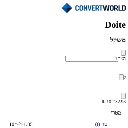
Doite
משקל
המר
ל
2.98×10⁻⁷ lb
מטרי
טון (t)
1.35×10⁻¹⁰