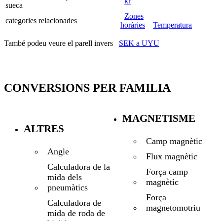
kr
sueca
Zones
categories relacionades
horàries
Temperatura
També podeu veure el parell invers
SEK a UYU
CONVERSIONS PER FAMILIA
MAGNETISME
ALTRES
Camp magnètic
Angle
Flux magnètic
Calculadora de la
Força camp
mida dels
magnètic
pneumàtics
Força
Calculadora de
magnetomotriu
mida de roda de