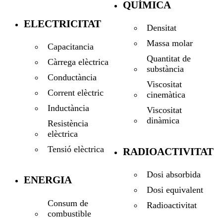
QUÍMICA
ELECTRICITAT
Densitat
Massa molar
Capacitancia
Quantitat de
Càrrega elèctrica
substància
Conductància
Viscositat
Corrent elèctric
cinemàtica
Inductància
Viscositat
dinàmica
Resistència
elèctrica
Tensió elèctrica
RADIOACTIVITAT
Dosi absorbida
ENERGIA
Dosi equivalent
Consum de
Radioactivitat
combustible