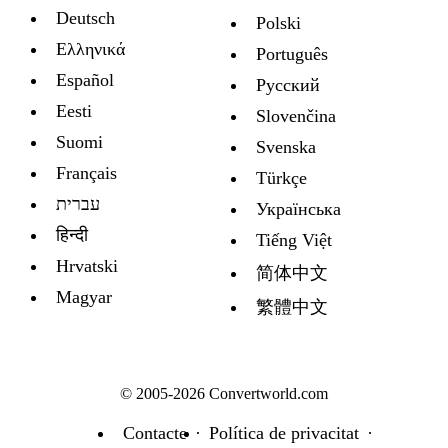
Deutsch
Polski
Ελληνικά
Português
Español
Русский
Eesti
Slovenčina
Suomi
Svenska
Français
Türkçe
עברית
Украïнська
हिन्दी
Tiếng Việt
Hrvatski
简体中文
Magyar
繁體中文
© 2005-2026 Convertworld.com
Contacte
Política de privacitat