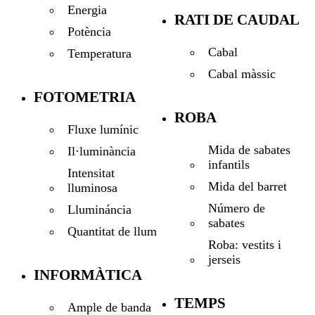
Energia
RATI DE CAUDAL
Potència
Cabal
Temperatura
Cabal màssic
FOTOMETRIA
ROBA
Fluxe lumínic
Mida de sabates
Il·luminància
infantils
Intensitat
Mida del barret
lluminosa
Número de
Llumináncia
sabates
Quantitat de llum
Roba: vestits i
jerseis
INFORMÀTICA
TEMPS
Ample de banda