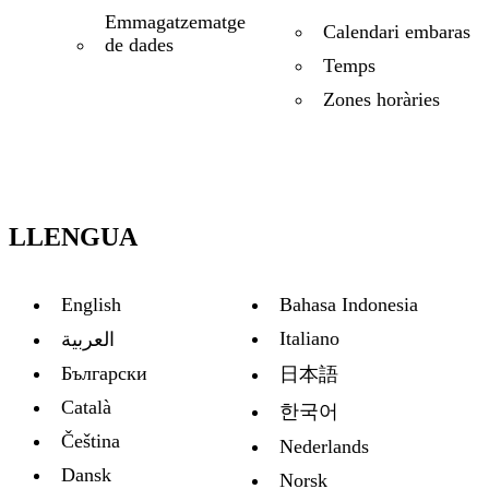
Emmagatzematge
Calendari embaras
de dades
Temps
Zones horàries
LLENGUA
English
Bahasa Indonesia
Italiano
العربية
Български
日本語
Català
한국어
Čeština
Nederlands
Dansk
Norsk