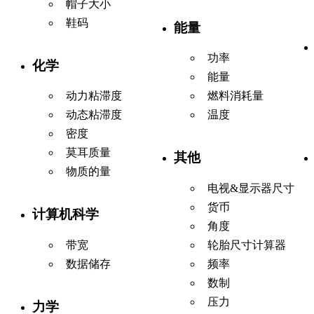
帽子大小
鞋码
能量
功率
化学
能量
动力粘滞度
燃料消耗量
动态粘滞度
温度
密度
莫耳质量
其他
物质的量
电视&显示器尺寸
货币
计算机科学
角度
带宽
轮胎尺寸计算器
数据储存
频率
数制
压力
力学