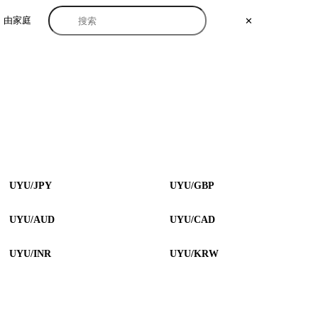
由家庭
✕
UYU/JPY
UYU/GBP
UYU/AUD
UYU/CAD
UYU/INR
UYU/KRW