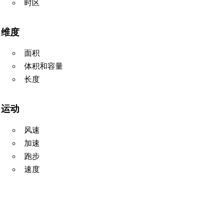
时区
维度
面积
体积和容量
长度
运动
风速
加速
跑步
速度