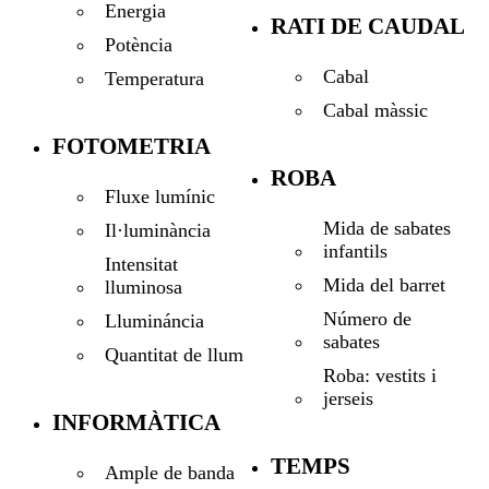
Energia
RATI DE CAUDAL
Potència
Cabal
Temperatura
Cabal màssic
FOTOMETRIA
ROBA
Fluxe lumínic
Mida de sabates
Il·luminància
infantils
Intensitat
Mida del barret
lluminosa
Número de
Llumináncia
sabates
Quantitat de llum
Roba: vestits i
jerseis
INFORMÀTICA
TEMPS
Ample de banda