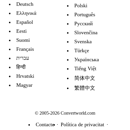
Deutsch
Polski
Ελληνικά
Português
Español
Русский
Eesti
Slovenčina
Suomi
Svenska
Français
Türkçe
עברית
Украïнська
हिन्दी
Tiếng Việt
Hrvatski
简体中文
Magyar
繁體中文
© 2005-2026 Convertworld.com
Contacte
Política de privacitat