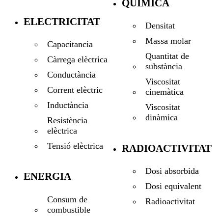
QUÍMICA
ELECTRICITAT
Densitat
Massa molar
Capacitancia
Quantitat de
Càrrega elèctrica
substància
Conductància
Viscositat
Corrent elèctric
cinemàtica
Inductància
Viscositat
dinàmica
Resistència
elèctrica
Tensió elèctrica
RADIOACTIVITAT
Dosi absorbida
ENERGIA
Dosi equivalent
Consum de
Radioactivitat
combustible