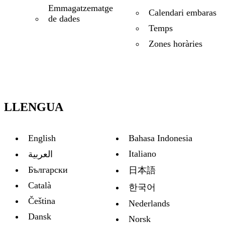
Emmagatzematge
Calendari embaras
de dades
Temps
Zones horàries
LLENGUA
English
Bahasa Indonesia
Italiano
العربية
Български
日本語
Català
한국어
Čeština
Nederlands
Dansk
Norsk