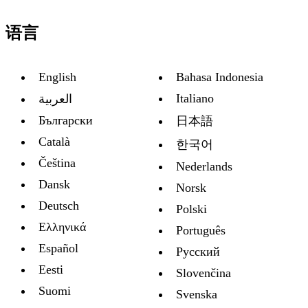
语言
English
Bahasa Indonesia
Italiano
العربية
Български
日本語
Català
한국어
Čeština
Nederlands
Dansk
Norsk
Deutsch
Polski
Ελληνικά
Português
Español
Русский
Eesti
Slovenčina
Suomi
Svenska