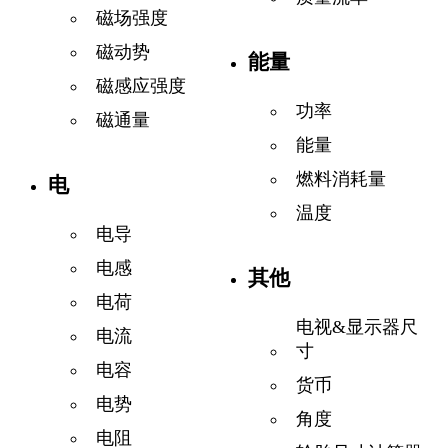
磁场强度
磁动势
能量
磁感应强度
功率
磁通量
能量
燃料消耗量
电
温度
电导
电感
其他
电荷
电视&显示器尺
电流
寸
电容
货币
电势
角度
电阻