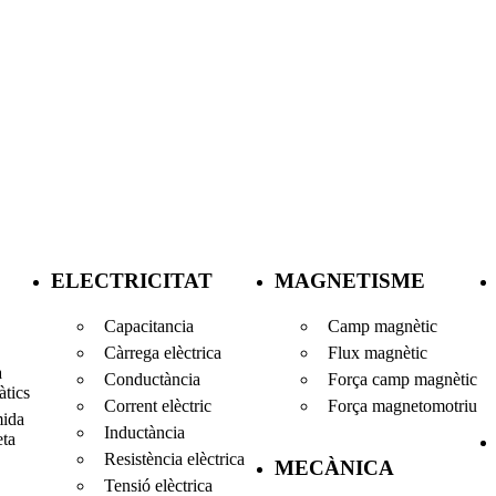
ELECTRICITAT
MAGNETISME
Capacitancia
Camp magnètic
Càrrega elèctrica
Flux magnètic
a
Conductància
Força camp magnètic
tics
Corrent elèctric
Força magnetomotriu
mida
Inductància
eta
Resistència elèctrica
MECÀNICA
Tensió elèctrica