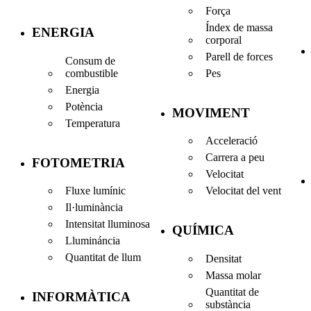
Força
Índex de massa
ENERGIA
corporal
Parell de forces
Consum de
combustible
Pes
Energia
Potència
MOVIMENT
Temperatura
Acceleració
Carrera a peu
FOTOMETRIA
Velocitat
Fluxe lumínic
Velocitat del vent
Il·luminància
Intensitat lluminosa
QUÍMICA
Llumináncia
Quantitat de llum
Densitat
Massa molar
Quantitat de
INFORMÀTICA
substància