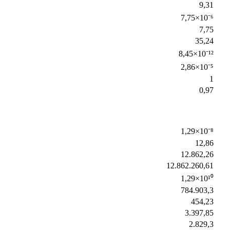
9,31
7,75×10⁻⁶
7,75
35,24
8,45×10⁻¹²
2,86×10⁻⁵
1
0,97
1,29×10⁻⁸
12,86
12.862,26
12.862.260,61
1,29×10¹⁰
784.903,3
454,23
3.397,85
2.829,3