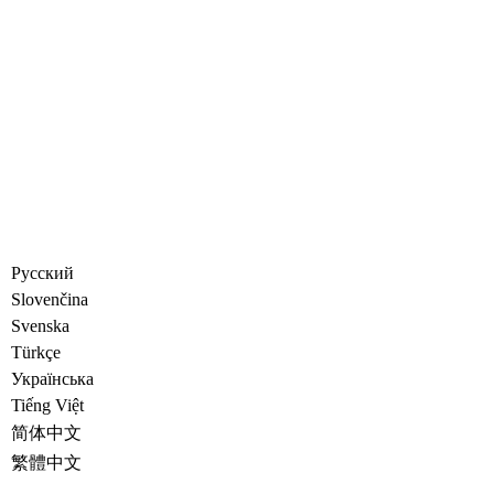
Русский
Slovenčina
Svenska
Türkçe
Украïнська
Tiếng Việt
简体中文
繁體中文