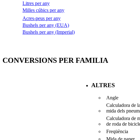
Litres per any
Milles cúbics per any
Acres-peus per any
Bushels per any (EUA)
Bushels per any (Imperial)
CONVERSIONS PER FAMILIA
ALTRES
Angle
Calculadora de l
mida dels pneumà
Calculadora de 
de roda de bicicl
Freqüència
Mida de paper