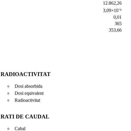
12.862,26
3,09×10⁻⁹
0,01
365
353,66
RADIOACTIVITAT
Dosi absorbida
Dosi equivalent
Radioactivitat
RATI DE CAUDAL
Cabal