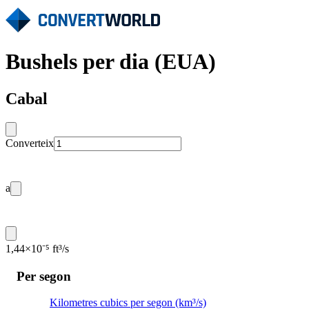
Bushels per dia (EUA)
Cabal
Converteix
a
1,44×10⁻⁵ ft³/s
Per segon
Kilometres cubics per segon (km³/s)