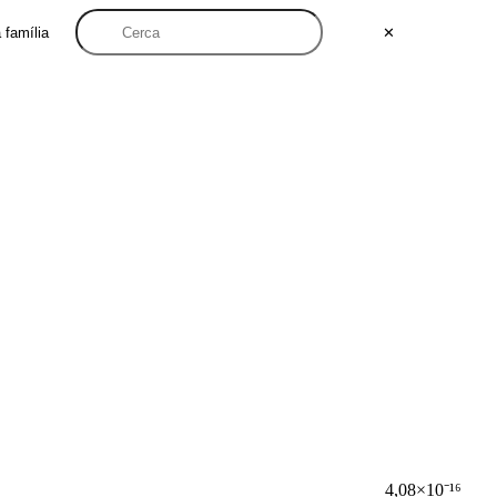
a família
✕
4,08×10⁻¹⁶