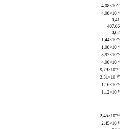
4,08×10⁻⁷
4,08×10⁻⁴
0,41
407,86
0,02
1,44×10⁻⁵
1,08×10⁻⁴
8,97×10⁻⁵
4,08×10⁻⁴
9,79×10⁻¹⁷
3,31×10⁻¹⁰
1,16×10⁻⁵
1,12×10⁻⁵
2,45×10⁻¹⁴
2,45×10⁻⁵