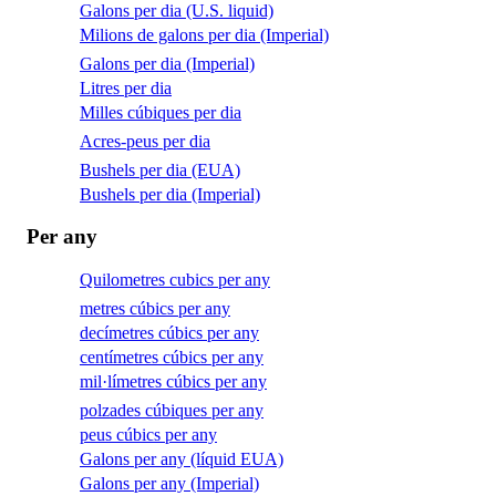
Galons per dia (U.S. liquid)
Milions de galons per dia (Imperial)
Galons per dia (Imperial)
Litres per dia
Milles cúbiques per dia
Acres-peus per dia
Bushels per dia (EUA)
Bushels per dia (Imperial)
Per any
Quilometres cubics per any
metres cúbics per any
decímetres cúbics per any
centímetres cúbics per any
mil·límetres cúbics per any
polzades cúbiques per any
peus cúbics per any
Galons per any (líquid EUA)
Galons per any (Imperial)