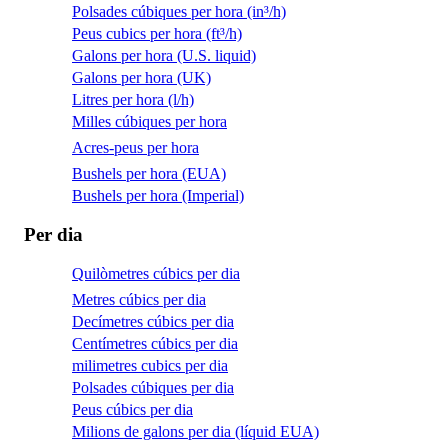
Polsades cúbiques per hora (in³/h)
Peus cubics per hora (ft³/h)
Galons per hora (U.S. liquid)
Galons per hora (UK)
Litres per hora (l/h)
Milles cúbiques per hora
Acres-peus per hora
Bushels per hora (EUA)
Bushels per hora (Imperial)
Per dia
Quilòmetres cúbics per dia
Metres cúbics per dia
Decímetres cúbics per dia
Centímetres cúbics per dia
milimetres cubics per dia
Polsades cúbiques per dia
Peus cúbics per dia
Milions de galons per dia (líquid EUA)