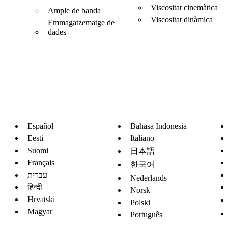
Viscositat cinemàtica
Ample de banda
Viscositat dinàmica
Emmagatzematge de
dades
Español
Bahasa Indonesia
Eesti
Italiano
Suomi
日本語
Français
한국어
עברית
Nederlands
हिन्दी
Norsk
Hrvatski
Polski
Magyar
Português