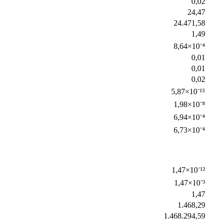
0,02
24,47
24.471,58
1,49
8,64×10⁻⁴
0,01
0,01
0,02
5,87×10⁻¹⁵
1,98×10⁻⁸
6,94×10⁻⁴
6,73×10⁻⁴
1,47×10⁻¹²
1,47×10⁻³
1,47
1.468,29
1.468.294,59