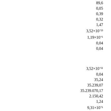
89,6
0,05
0,39
0,32
1,47
3,52×10⁻¹³
1,19×10⁻⁶
0,04
0,04
3,52×10⁻¹¹
0,04
35,24
35.239,07
35.239.070,17
2.150,42
1,24
9,31×10⁻⁶