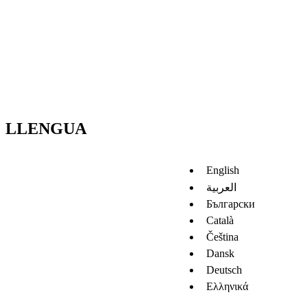
LLENGUA
English
العربية
Български
Català
Čeština
Dansk
Deutsch
Ελληνικά